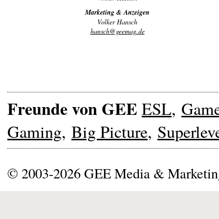
Marketing & Anzeigen
Volker Hansch
hansch@geemag.de
Freunde von GEE
ESL
,
Gam
Gaming
,
Big Picture
,
Superlev
© 2003-2026 GEE Media & Marketi