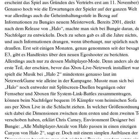
erscheint das Spiel aus Gründen des Vertriebs erst am 11. November)
Genauso hoch wie die Erwartungen der Spieler auf der ganzen Welt
war allerdings auch die Geheimhaltungsstufe in Bezug auf
Informationen zu Bungies neuem Meisterwerk. Bereits 2001, direkt
nach dem Release von „Halo“, machte man sich bei Bungie daran, d
Nachfolger zu entwickeln. Doch zu sehen gab es all die Jahre nichts,
und auch Informationen drangen, wenn überhaupt, nur spärlich nach
draußen. Erst seit einigen Monaten, genau genommen seit der besag
E3, gibt es Handfestes über den neuen Egoshooter zu berichten.
Allerdings auch nur zu dessen Multiplayer-Mode. Denn anders als de
erste Teil, der erschien, bevor das Xbox-Live-Netzwerk installiert war
spielt die Musik bei „Halo 2“ mindestens genauso laut im
NetzwerkGame wie alleine in der Kampagne. Musste man sich bei
„Halo“ noch entweder mit Splitscreen-Duellen begnügen oder
Fernseher und Xboxen für System-Link-Battles zusammentragen,
können beim Nachfolger bequem 16 Kämpfer vom heimischen Sofa
aus per Xbox Live in die Schlacht ziehen. In welcher Größenordnun
sich dabei die Dimensionen zwischen dem ersten und dem zweiten Te
verschoben haben, erklärt Chris Carney, Environment Designer bei
Bungie: „Alle Multiplayer-Areale von Halo passen in einen einzigen
Canyon von Halo 2“, sagt er. Doch mit einem simplen Aufblasen der
Dimensionen begnügte man sich nicht bei Bungie, sondern setzte ein