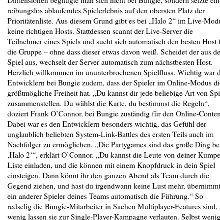
reibungslos ablaufendes Spielerlebnis auf den obersten Platz der
Prioritätenliste. Aus diesem Grund gibt es bei „Halo 2“ im Live-Mod
keine richtigen Hosts. Stattdessen scannt der Live-Server die
Teilnehmer eines Spiels und sucht sich automatisch den besten Host 
die Gruppe – ohne dass dieser etwas davon weiß. Scheidet der aus d
Spiel aus, wechselt der Server automatisch zum nächstbesten Host.
Herzlich willkommen im ununterbrochenen Spielfluss. Wichtig war 
Entwicklern bei Bungie zudem, dass der Spieler im Online-Modus di
größtmögliche Freiheit hat. „Du kannst dir jede beliebige Art von Spi
zusammenstellen. Du wählst die Karte, du bestimmst die Regeln“,
doziert Frank O’Connor, bei Bungie zuständig für den Online-Conten
Dabei war es den Entwicklern besonders wichtig, das Gefühl der
unglaublich beliebten System-Link-Battles des ersten Teils auch im
Nachfolger zu ermöglichen. „Die Partygames sind das große Ding be
,Halo 2‘“, erklärt O’Connor. „Du kannst die Leute von deiner Kumpe
Liste einladen, und die können mit einem Knopfdruck in dein Spiel
einsteigen. Dann könnt ihr den ganzen Abend als Team durch die
Gegend ziehen, und hast du irgendwann keine Lust mehr, übernimm
ein anderer Spieler deines Teams automatisch die Führung.“ So
redselig die Bungie-Mitarbeiter in Sachen Multiplayer-Features sind,
wenig lassen sie zur Single-Player-Kampagne verlauten. Selbst weni