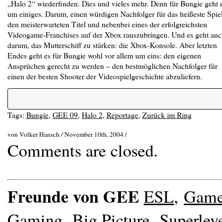
„Halo 2“ wiederfinden. Dies und vieles mehr. Denn für Bungie geht 
um einiges. Darum, einen würdigen Nachfolger für das heißeste Spiel
den meisterwarteten Titel und nebenbei eines der erfolgreichsten
Videogame-Franchises auf der Xbox rauszubringen. Und es geht au
darum, das Mutterschiff zu stärken: die Xbox-Konsole. Aber letzten
Endes geht es für Bungie wohl vor allem um eins: den eigenen
Ansprüchen gerecht zu werden – den bestmöglichen Nachfolger für
einen der besten Shooter der Videospielgeschichte abzuliefern.
Tags:
Bungie
,
GEE 09
,
Halo 2
,
Reportage
,
Zurück im Ring
von Volker Hansch
/
November 10th, 2004 /
Comments are closed.
Freunde von GEE
ESL
,
Gam
Gaming
,
Big Picture
,
Superlev