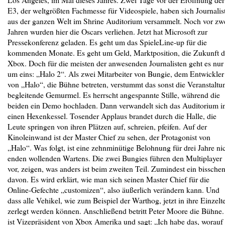
E3, der weltgrößten Fachmesse für Videospiele, haben sich Journalis
aus der ganzen Welt im Shrine Auditorium versammelt. Noch vor zw
Jahren wurden hier die Oscars verliehen. Jetzt hat Microsoft zur
Pressekonferenz geladen. Es geht um das SpieleLine-up für die
kommenden Monate. Es geht um Geld, Marktposition, die Zukunft d
Xbox. Doch für die meisten der anwesenden Journalisten geht es nur
um eins: „Halo 2“. Als zwei Mitarbeiter von Bungie, dem Entwickler
von „Halo“, die Bühne betreten, verstummt das sonst die Veranstaltu
begleitende Gemurmel. Es herrscht angespannte Stille, während die
beiden ein Demo hochladen. Dann verwandelt sich das Auditorium i
einen Hexenkessel. Tosender Applaus brandet durch die Halle, die
Leute springen von ihren Plätzen auf, schreien, pfeifen. Auf der
Kinoleinwand ist der Master Chief zu sehen, der Protagonist von
„Halo“. Was folgt, ist eine zehnminütige Belohnung für drei Jahre ni
enden wollenden Wartens. Die zwei Bungies führen den Multiplayer
vor, zeigen, was anders ist beim zweiten Teil. Zumindest ein bissche
davon. Es wird erklärt, wie man sich seinen Master Chief für die
Online-Gefechte „customizen“, also äußerlich verändern kann. Und
dass alle Vehikel, wie zum Beispiel der Warthog, jetzt in ihre Einzelte
zerlegt werden können. Anschließend betritt Peter Moore die Bühne.
ist Vizepräsident von Xbox Amerika und sagt: „Ich habe das, worauf 