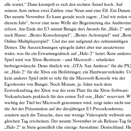
alle wartet.“ Dann krempelt er sich den rechten Ärmel hoch. Auf
seinem Arm stehen zwei Zahlen: eine Neun und eine Elf. Ein Datum
Der neunte November. Er kann gerade noch sagen: „Und wir reden 
diesem Jahr“, bevor eine neue Welle der Begeisterung das Auditoriu
erfasst. Am Ende der E3 nimmt Bungie drei Awards für „Halo 2“ mit
nach Hause: „Bestes Konsolenspiel“, „Bestes Actionspiel“ und „Best
Online-Multiplayerspiel“. Und das nur aufgrund des zehnminütigen
Demos. Die Auszeichnungen spiegeln dabei aber nur ansatzweise
wider, was für ein Erwartungsdruck auf „Halo 2“ lastet. Kein anderes
Spiel wird von Xbox-Besitzern – und Microsoft – sehnlicher
herbeigewünscht. Denn ähnlich wie „GTA: San Andreas“ für die PS
ist „Halo 2“ für die Xbox ein Heilsbringer, ein Hardwareverkäufer. U
kein anderes Spiel steht so sehr für die Microsoft-Konsole wie der
Egoshooter von Bungie. Noch Monate, ja: Jahre nach dem
Erstverkaufstag der Xbox war der erste Platz für die Xbox-Software-
Verkaufscharts praktisch für den ersten Teil von „Halo“ reserviert. W
wichtig der Titel bei Microsoft genommen wird, zeigt indes nicht nur
die Art der Präsentation auf der diesjährigen E3-Pressekonferenz,
sondern auch die Tatsache, dass nur wenige Videospiele weltweit am
gleichen Tag erscheinen. Der neunte November ist als Release-Tag fü
„Halo 2“ in Stein gemeißelt (die einzige Ausnahme: Deutschland. Hi