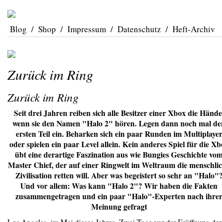
Blog
/
Shop
/
Impressum
/
Datenschutz
/
Heft-Archiv
Zurück im Ring
Zurück im Ring
Seit drei Jahren reiben sich alle Besitzer einer Xbox die Hände
wenn sie den Namen "Halo 2" hören. Legen dann noch mal de
ersten Teil ein. Beharken sich ein paar Runden im Multiplaye
oder spielen ein paar Level allein. Kein anderes Spiel für die X
übt eine derartige Faszination aus wie Bungies Geschichte vo
Master Chief, der auf einer Ringwelt im Weltraum die menschli
Zivilisation retten will. Aber was begeistert so sehr an "Halo"
Und vor allem: Was kann "Halo 2"? Wir haben die Fakten
zusammengetragen und ein paar "Halo"-Experten nach ihre
Meinung gefragt
Los Angeles, im Mai dieses Jahres. Zwei Tage vor der Eröffnung der