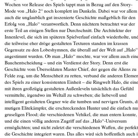
Wochen vor Release des Spiels tappt man in Bezug auf den Story-
Mode von „Halo 2“ noch komplett im Dunkeln. Dabei war vor allem
auch die unglaublich gut inszenierte Geschichte maßgeblich für den
Erfolg von „Halo“ verantwortlich. Denn nüchtern betrachtet war der
erste Teil an einigen Stellen nur Durchschnitt. Die Architektur der
Innenlevel, die sich im späteren Spielverlauf einfach wiederholte, un
die teilweise eher dröge gestalteten Texturen standen im krassen
Gegensatz zu den Lobeshymnen, die überall auf der Welt auf „Halo“
angestimmt wurden. Ob man „Halo“ mochte, war vor allem auch ein
Bauchentscheidung – und ein Verdienst der Story. Denn erst die
Geschichte vom Übersoldaten Master Chief, der gegen die Aliens zu
Felde zog, um die Menschheit zu retten, verband die anderen Elemen
des Spiels zu einer konsistenten Einheit – die Ringwelt Halo, die ei
mit ihren großzügig gestalteten Außenleveln tatsächlich das Gefühl
vermittelte, irgendwo im Weltall zu schweben; die liebevoll und
intelligent gestalteten Gegner wie die tumben und nervigen Grunts, d
mutigen Elitekämpfer, die erschreckenden Hunter und die einfach nu
gruseligen Flood; die verschiedenen Vehikel, die man entern konnte,
und die einen völlig anderen Zugriff auf das „Halo“-Universum
ermöglichten; und nicht zuletzt die verschiedenen Waffen, die perfekt
die Geschichte integriert waren. Das alles wird sich hoffentlich auch 