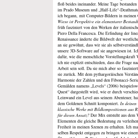
floß beides ineinander. Meine Tage bestanden 
im Prado Museum und „Half-Life“-Deathmatch
ich begann, mit Computer-Bildern in meinen
Wieso ist Perspektive ein elementarer Bestandt
früh fasziniert von den Werken der italienisc
Piero Della Francesca. Die Erfindung der lin
Renaissance änderte die Bildwelt der westlic
an sie gewöhnt, dass wir sie als selbstverständ
unsere 3D-Software auf sie angewiesen ist. Ic
dafür, wie die menschliche Vorstellungskraft 
ich nie explizit entschieden, dass die Frage n
Arbeit sein soll. Da sie mich aber so faszini
sie zurück. Mit dem pythargoräischen Verstä
Harmonie der Zahlen und den Fibonacci-Serien
Gemälden namens „Levels“ (2006) beispielswe
Quest“ dargestellt wird, wie er durch verschi
Leinwand ein Level aus seinem Abenteuer, ha
dem Goldenen Schnitt komponiert.
In deinen
klassische Werke mit Bildkompositionen aus R
für diesen Ansatz?
Der Mix entsteht aus dem W
Elementen die gleiche Bedeutung zu verleihen
Freiheit in meinen Szenen zu erhalten. Ich m
selben Respekt entgegen zu bringen wie eine