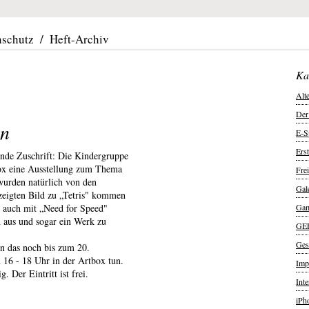
nschutz
/
Heft-Archiv
Ka
Alt
Der
en
E-S
Ers
ende Zuschrift: Die Kindergruppe
box eine Ausstellung zum Thema
Frei
wurden natürlich von den
Gal
zeigten Bild zu „Tetris" kommen
 auch mit „Need for Speed"
Ga
n aus und sogar ein Werk zu
GE
Ges
n das noch bis zum 20.
16 - 18 Uhr in der Artbox tun.
Imp
 Der Eintritt ist frei.
Int
iPh