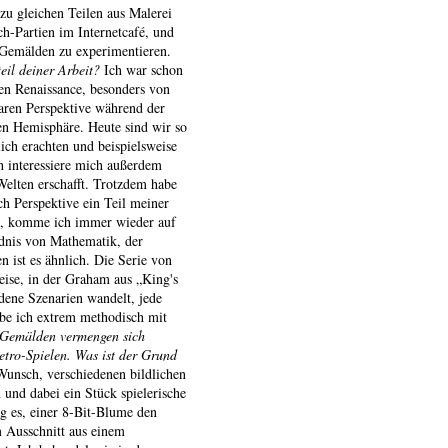
zu gleichen Teilen aus Malerei
-Partien im Internetcafé, und
 Gemälden zu experimentieren.
eil deiner Arbeit?
Ich war schon
hen Renaissance, besonders von
earen Perspektive während der
hen Hemisphäre. Heute sind wir so
lich erachten und beispielsweise
h interessiere mich außerdem
Welten erschafft. Trotzdem habe
ach Perspektive ein Teil meiner
ert, komme ich immer wieder auf
ndnis von Mathematik, der
 ist es ähnlich. Die Serie von
ise, in der Graham aus „King's
edene Szenarien wandelt, jede
be ich extrem methodisch mit
 Gemälden vermengen sich
etro-Spielen. Was ist der Grund
unsch, verschiedenen bildlichen
 und dabei ein Stück spielerische
ag es, einer 8-Bit-Blume den
m Ausschnitt aus einem