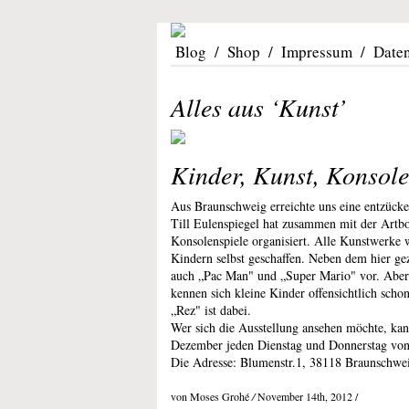
Blog
/
Shop
/
Impressum
/
Date
Alles aus ‘Kunst’
Kinder, Kunst, Konsol
Aus Braunschweig erreichte uns eine entzück
Till Eulenspiegel hat zusammen mit der Art
Konsolenspiele organisiert. Alle Kunstwerke 
Kindern selbst geschaffen. Neben dem hier ge
auch „Pac Man" und „Super Mario" vor. Aber
kennen sich kleine Kinder offensichtlich scho
„Rez" ist dabei.
Wer sich die Ausstellung ansehen möchte, kan
Dezember jeden Dienstag und Donnerstag von 
Die Adresse: Blumenstr.1, 38118 Braunschweig.
von Moses Grohé
/
November 14th, 2012 /