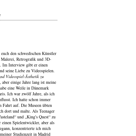
e
r euch den schwedischen Künstler
er Malerei, Retrografik und 3D-
. Im Interview gibt er einen
und seine Liebe zu Videospielen.
nd Videospiel-Ästhetik zu
aber einige Jahre lang ist meine
 habe eine Weile in Dänemark
ris. Ich war zwölf Jahre, als ich
nflusst. Ich hatte schon immer
an Fahrt auf. Die Museen übten
ach dort und malte. Als Teenager
asteland“ und „King's Quest“ zu
r einen Spielentwickler, aber als
egann, konzentrierte ich mich
meiner Studienzeit in Madrid