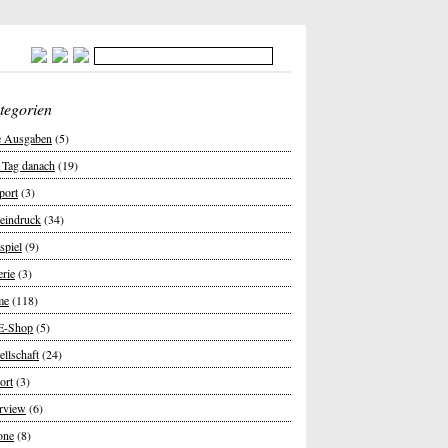
tegorien
e Ausgaben
(5)
 Tag danach
(19)
port
(3)
teindruck
(34)
spiel
(9)
erie
(3)
me
(118)
E-Shop
(5)
ellschaft
(24)
ort
(3)
erview
(6)
one
(8)