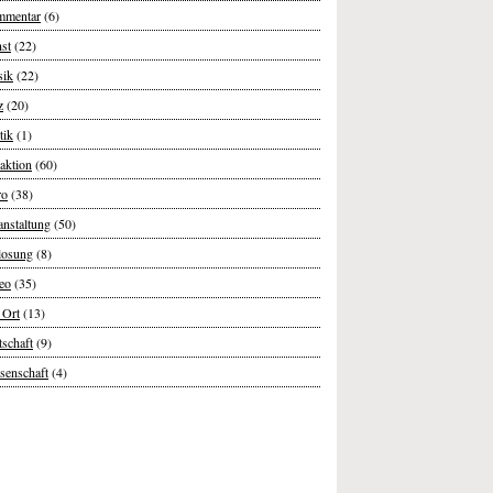
mentar
(6)
st
(22)
ik
(22)
z
(20)
tik
(1)
aktion
(60)
ro
(38)
anstaltung
(50)
losung
(8)
eo
(35)
 Ort
(13)
tschaft
(9)
senschaft
(4)