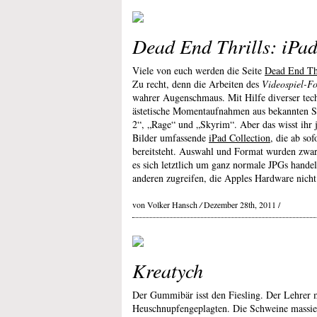
Dead End Thrills: iPad
Viele von euch werden die Seite
Dead End Thr
Zu recht, denn die Arbeiten des
Videospiel-Fo
wahrer Augenschmaus. Mit Hilfe diverser techn
ästetische Momentaufnahmen aus bekannten Sp
2“, „Rage“ und „Skyrim“. Aber das wisst ihr j
Bilder umfassende
iPad Collection
, die ab so
bereitsteht. Auswahl und Format wurden zwar 
es sich letztlich um ganz normale JPGs handel
anderen zugreifen, die Apples Hardware nich
von Volker Hansch
/
Dezember 28th, 2011 /
Kreatych
Der Gummibär isst den Fiesling. Der Lehrer m
Heuschnupfengeplagten. Die Schweine massie