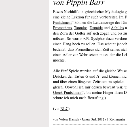
von Pippin Barr
Etwas Nachhilfe in griechischer Mythologie g
eine kleine Lektion für euch vorbereitet. Im 
Punishment
“ können die Leidenswege der fü
Prometheus
,
Tantalos
,
Danaide
und
Achilles
n
den Zorn der Götter auf sich zogen und bis z
müssen. So wurde z.B. Sysiphos dazu verdonn
einen Hang hoch zu rollen. Das scheint jedo
bedenkt, dass Prometheus sich Zeit seines ni
einen Adler zur Wehr setzen muss, der die Le
möchte.
Alle fünf Spiele werden auf die gleiche Weise
Drücken der Tasten
G
und
H
) und können nic
und über einen längeren Zeitraum zu spielen,
gleich. Obwohl ich mir dessen bewusst war, u
Greek Punishment
“, bis meine Finger ihren 
sehnte ich mich nach Betrafung.)
(via
NLC
)
von Volker Hansch
/
Januar 3rd, 2012 /
1 Kommentar