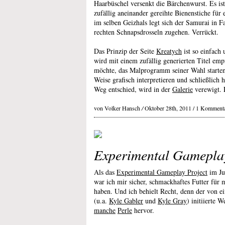
Haarbüschel versenkt die Bärchenwurst. Es ist
zufällig aneinander gereihte Bienenstiche für
im selben Geizhals legt sich der Samurai in F
rechten Schnapsdrosseln zugehen. Verrückt.
Das Prinzip der Seite
Kreatych
ist so einfach
wird mit einem zufällig generierten Titel em
möchte, das Malprogramm seiner Wahl starten
Weise grafisch interpretieren und schließlich 
Weg entschied, wird in der
Galerie
verewigt. 
von Volker Hansch
/
Oktober 28th, 2011 /
1 Komment
Experimental Gameplay
Als das
Experimental Gameplay Project
im Jun
war ich mir sicher, schmackhaftes Futter für
haben. Und ich behielt Recht, denn der von e
(u.a.
Kyle Gabler
und
Kyle Gray
) initiierte 
manche
Perle
hervor.