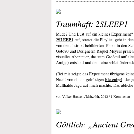
Traumhaft: 2SLEEP1
Müde? Und Lust auf ein kleines Experiment? 
2SLEEP1
auf, startet die Playlist, geht in d
von den abstrakt bebilderten Tönen in den Sc
Goto80
und Designerin
Raquel Meyers
präsent
visuelles Abenteuer, das zum Großteil auf a
Amiga) entstand und dem eine schlaffördernd
(Bei mir zeigte das Experiment übrigens kein
Nacht von einem gefräßigen
Riesenigel
, der 
Müllhalde
Jagd auf mich machte. Das übliche 
von Volker Hansch
/
März 6th, 2012 /
1 Kommentar
Göttlich: „Ancient Gr