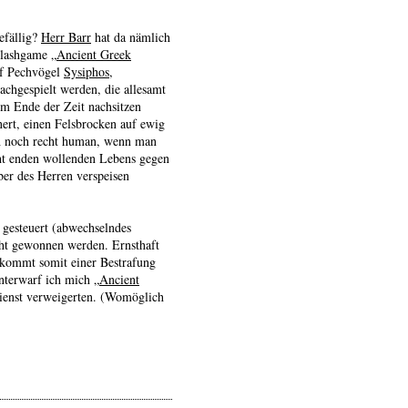
efällig?
Herr Barr
hat da nämlich
Flashgame „
Ancient Greek
nf Pechvögel
Sysiphos
,
achgespielt werden, die allesamt
um Ende der Zeit nachsitzen
ert, einen Felsbrocken auf ewig
ch noch recht human, wenn man
cht enden wollenden Lebens gegen
ber des Herren verspeisen
 gesteuert (abwechselndes
ht gewonnen werden. Ernsthaft
 kommt somit einer Bestrafung
nterwarf ich mich „
Ancient
Dienst verweigerten. (Womöglich