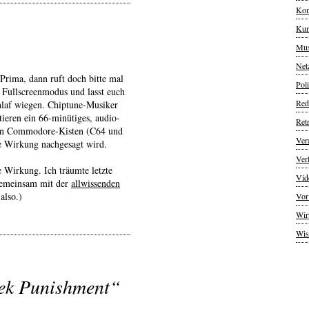
Kom
Kun
Mus
Net
Prima, dann ruft doch bitte mal
Poli
en Fullscreenmodus und lasst euch
Red
hlaf wiegen. Chiptune-Musiker
ieren ein 66-minütiges, audio-
Ret
lten Commodore-Kisten (C64 und
Ver
e Wirkung nachgesagt wird.
Ver
e Wirkung. Ich träumte letzte
Vid
gemeinsam mit der
allwissenden
also.)
Vor
Wir
Wis
eek Punishment“