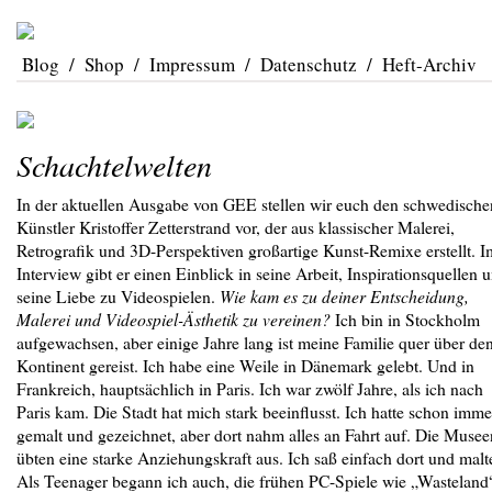
Blog
/
Shop
/
Impressum
/
Datenschutz
/
Heft-Archiv
Schachtelwelten
In der aktuellen Ausgabe von GEE stellen wir euch den schwedische
Künstler Kristoffer Zetterstrand vor, der aus klassischer Malerei,
Retrografik und 3D-Perspektiven großartige Kunst-Remixe erstellt. I
Interview gibt er einen Einblick in seine Arbeit, Inspirationsquellen 
seine Liebe zu Videospielen.
Wie kam es zu deiner Entscheidung,
Malerei und Videospiel-Ästhetik zu vereinen?
Ich bin in Stockholm
aufgewachsen, aber einige Jahre lang ist meine Familie quer über de
Kontinent gereist. Ich habe eine Weile in Dänemark gelebt. Und in
Frankreich, hauptsächlich in Paris. Ich war zwölf Jahre, als ich nach
Paris kam. Die Stadt hat mich stark beeinflusst. Ich hatte schon imme
gemalt und gezeichnet, aber dort nahm alles an Fahrt auf. Die Musee
übten eine starke Anziehungskraft aus. Ich saß einfach dort und malt
Als Teenager begann ich auch, die frühen PC-Spiele wie „Wasteland