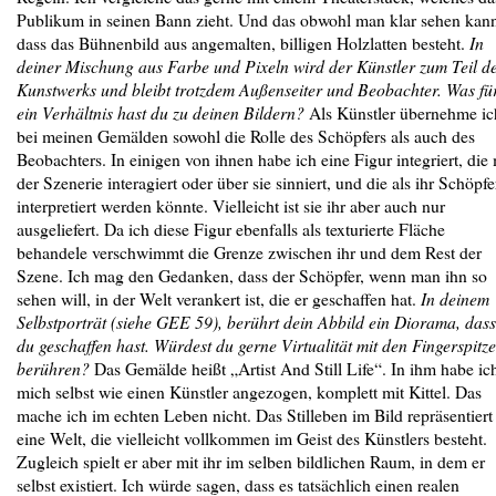
Publikum in seinen Bann zieht. Und das obwohl man klar sehen kan
dass das Bühnenbild aus angemalten, billigen Holzlatten besteht.
In
deiner Mischung aus Farbe und Pixeln wird der Künstler zum Teil d
Kunstwerks und bleibt trotzdem Außenseiter und Beobachter. Was fü
ein Verhältnis hast du zu deinen Bildern?
Als Künstler übernehme ic
bei meinen Gemälden sowohl die Rolle des Schöpfers als auch des
Beobachters. In einigen von ihnen habe ich eine Figur integriert, die 
der Szenerie interagiert oder über sie sinniert, und die als ihr Schöpfe
interpretiert werden könnte. Vielleicht ist sie ihr aber auch nur
ausgeliefert. Da ich diese Figur ebenfalls als texturierte Fläche
behandele verschwimmt die Grenze zwischen ihr und dem Rest der
Szene. Ich mag den Gedanken, dass der Schöpfer, wenn man ihn so
sehen will, in der Welt verankert ist, die er geschaffen hat.
In deinem
Selbstporträt (siehe GEE 59), berührt dein Abbild ein Diorama, dass
du geschaffen hast. Würdest du gerne Virtualität mit den Fingerspitz
berühren?
Das Gemälde heißt „Artist And Still Life“. In ihm habe ic
mich selbst wie einen Künstler angezogen, komplett mit Kittel. Das
mache ich im echten Leben nicht. Das Stilleben im Bild repräsentiert
eine Welt, die vielleicht vollkommen im Geist des Künstlers besteht.
Zugleich spielt er aber mit ihr im selben bildlichen Raum, in dem er
selbst existiert. Ich würde sagen, dass es tatsächlich einen realen