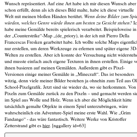
Wunsch repräsentiert. Auf eine Art habe ich mir diesen Wunsch aber
schon erfüllt, denn als ich dieses Bild malte, habe ich diese virtuelle
Welt mit meinen bloßen Händen berührt.
Wenn deine Bilder zum Spi
würden, welches Genre würde ihnen am besten zu Gesicht stehen?
Ic
habe meine Gemälde bereits spielerisch verarbeitet. Beispielsweise in
der „Counterstrike“-Map „(de_priory), in der ich mit Pierro Della
Francescas Fresken gearbeitet habe. Ich wollte solche Maps eigentlic
nur erstellen, um deren Werkzeuge zu erlernen und später eigene 3D
Welten zu erstellen. Aber ich konnte der Versuchung nicht widersteh
und musste einfach auch eigene Texturen in ihnen erstellen. Einige 
ihnen basieren auf meinen Gemälden. Außerdem gibt es Pixel-
Versionen einige meiner Gemälde in „Minecraft“. Das ist besonders
witzig, denn viele meiner Bilder bestehen ja ohnehin zum Teil aus Ol
School-Pixelgrafik. Jetzt sind sie wieder da, wo sie herkommen. Von
Pixeln zum Gemälde zurück zu den Pixeln – und gemacht werden si
im Spiel aus Wolle und Holz. Wenn ich aber die Möglichkeit hätte
tatsächlich gemalte Objekte in einem Spiel unterzubringen, wäre
wahrscheinlich ein Adventure-Spiel meine erste Wahl. Wie „Grim
Fandango“ - das wäre fantastisch. Weitere Werke von Kristoffer
Zetterstrand gibt es
hier
. [nggallery id=63]