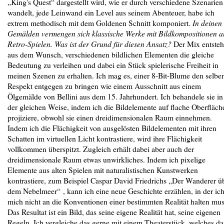
„King's Quest“ dargestellt wird, wie er durch verschiedene Szenarien
wandelt, jede Leinwand ein Level aus seinem Abenteuer, habe ich
extrem methodisch mit dem Goldenen Schnitt komponiert.
In deinen
Gemälden vermengen sich klassische Werke mit Bildkompositionen a
Retro-Spielen. Was ist der Grund für diesen Ansatz?
Der Mix entsteh
aus dem Wunsch, verschiedenen bildlichen Elementen die gleiche
Bedeutung zu verleihen und dabei ein Stück spielerische Freiheit in
meinen Szenen zu erhalten. Ich mag es, einer 8-Bit-Blume den selbe
Respekt entgegen zu bringen wie einem Ausschnitt aus einem
Ölgemälde von Bellini aus dem 15. Jahrhundert. Ich behandele sie in
der gleichen Weise, indem ich die Bildelemente auf flache Oberfläch
projiziere, obwohl sie einen dreidimensionalen Raum einnehmen.
Indem ich die Flächigkeit von ausgelösten Bildelementen mit ihren
Schatten im virtuellen Licht kontrastiere, wird ihre Flächigkeit
vollkommen überspitzt. Zugleich erhält dabei aber auch der
dreidimensionale Raum etwas unwirkliches. Indem ich pixelige
Elemente aus alten Spielen mit naturalistischen Kunstwerken
kontrastiere, zum Beispiel Caspar David Friedrichs „Der Wanderer ü
dem Nebelmeer“ , kann ich eine neue Geschichte erzählen, in der ic
mich nicht an die Konventionen einer bestimmten Realität halten mus
Das Resultat ist ein Bild, das seine eigene Realität hat, seine eigenen
Regeln. Ich vergleiche das gerne mit einem Theaterstück, welches da