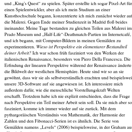
und „King's Quest“ zu spielen. Später erstellte ich sogar Pixel-Art für
einen Spielentwickler, aber als ich mein Studium an einer
Kunsthochschule begann, konzentrierte ich mich zunächst wieder au
die Malerei. Gegen Ende meiner Studienzeit in Madrid floß beides
ineinander. Meine Tage bestanden zu gleichen Teilen aus Malerei im
Prado Museum und „Half-Life“-Deathmatch-Partien im Internetcafé,
und ich begann, mit Computer-Bildern in meinen Gemälden zu
experimentieren.
Wieso ist Perspektive ein elementarer Bestandteil
deiner Arbeit?
Ich war schon früh fasziniert von den Werken der
italienischen Renaissance, besonders von Piero Della Francesca. Die
Erfindung der linearen Perspektive während der Renaissance änderte
die Bildwelt der westlichen Hemisphäre. Heute sind wir so an sie
gewöhnt, dass wir sie als selbstverständlich erachten und beispielswe
unsere 3D-Software auf sie angewiesen ist. Ich interessiere mich
außerdem dafür, wie die menschliche Vorstellungskraft Welten
erschafft. Trotzdem habe ich nie explizit entschieden, dass die Frage
nach Perspektive ein Teil meiner Arbeit sein soll. Da sie mich aber so
fasziniert, komme ich immer wieder auf sie zurück. Mit dem
pythargoräischen Verständnis von Mathematik, der Harmonie der
Zahlen und den Fibonacci-Serien ist es ähnlich. Die Serie von
Gemälden namens „Levels“ (2006) beispielsweise, in der Graham au