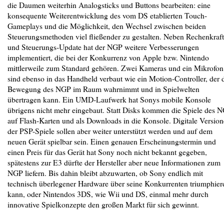
die Daumen weiterhin Analogsticks und Buttons bearbeiten: eine
konsequente Weiterentwicklung des vom DS etablierten Touch-
Gameplays und die Möglichkeit, den Wechsel zwischen beiden
Steuerungsmethoden viel fließender zu gestalten. Neben Rechenkraft
und Steuerungs-Update hat der NGP weitere Verbesserungen
implementiert, die bei der Konkurrenz von Apple bzw. Nintendo
mittlerweile zum Standard gehören. Zwei Kameras und ein Mikrofon
sind ebenso in das Handheld verbaut wie ein Motion-Controller, der 
Bewegung des NGP im Raum wahrnimmt und in Spielwelten
übertragen kann. Ein UMD-Laufwerk hat Sonys mobile Konsole
übrigens nicht mehr eingebaut. Statt Disks kommen die Spiele des 
auf Flash-Karten und als Downloads in die Konsole. Digitale Versio
der PSP-Spiele sollen aber weiter unterstützt werden und auf dem
neuen Gerät spielbar sein. Einen genauen Erscheinungstermin und
einen Preis für das Gerät hat Sony noch nicht bekannt gegeben,
spätestens zur E3 dürfte der Hersteller aber neue Informationen zum
NGP liefern. Bis dahin bleibt abzuwarten, ob Sony endlich mit
technisch überlegener Hardware über seine Konkurrenten triumphier
kann, oder Nintendos 3DS, wie Wii und DS, einmal mehr durch
innovative Spielkonzepte den großen Markt für sich gewinnt.