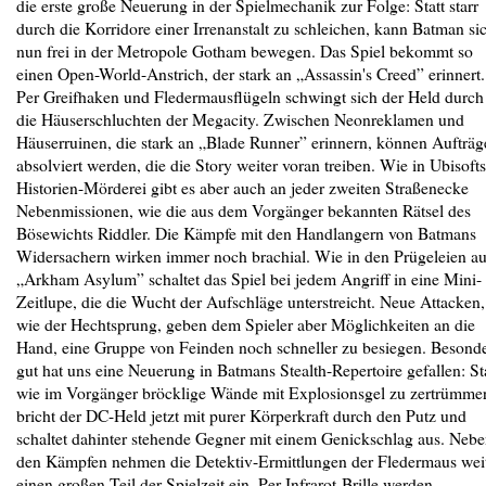
die erste große Neuerung in der Spielmechanik zur Folge: Statt starr
durch die Korridore einer Irrenanstalt zu schleichen, kann Batman si
nun frei in der Metropole Gotham bewegen. Das Spiel bekommt so
einen Open-World-Anstrich, der stark an „Assassin's Creed” erinnert.
Per Greifhaken und Fledermausflügeln schwingt sich der Held durch
die Häuserschluchten der Megacity. Zwischen Neonreklamen und
Häuserruinen, die stark an „Blade Runner” erinnern, können Aufträg
absolviert werden, die die Story weiter voran treiben. Wie in Ubisofts
Historien-Mörderei gibt es aber auch an jeder zweiten Straßenecke
Nebenmissionen, wie die aus dem Vorgänger bekannten Rätsel des
Bösewichts Riddler. Die Kämpfe mit den Handlangern von Batmans
Widersachern wirken immer noch brachial. Wie in den Prügeleien a
„Arkham Asylum” schaltet das Spiel bei jedem Angriff in eine Mini-
Zeitlupe, die die Wucht der Aufschläge unterstreicht. Neue Attacken,
wie der Hechtsprung, geben dem Spieler aber Möglichkeiten an die
Hand, eine Gruppe von Feinden noch schneller zu besiegen. Besond
gut hat uns eine Neuerung in Batmans Stealth-Repertoire gefallen: St
wie im Vorgänger bröcklige Wände mit Explosionsgel zu zertrümme
bricht der DC-Held jetzt mit purer Körperkraft durch den Putz und
schaltet dahinter stehende Gegner mit einem Genickschlag aus. Neb
den Kämpfen nehmen die Detektiv-Ermittlungen der Fledermaus wei
einen großen Teil der Spielzeit ein. Per Infrarot-Brille werden