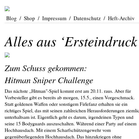
Blog
/
Shop
/
Impressum
/
Datenschutz
/
Heft-Archiv
Alles aus ‘Ersteindruck
Zum Schuss gekommen:
Hitman Sniper Challenge
Das nächste „Hitman"-Spiel kommt erst am 20.11. raus. Aber für
Vorbesteller gibt es bereits ab morgen, 15.5., einen Vorgeschmack.
Statt goldenen Waffen oder sonstigem Firlefanz erhalten sie ein
richtiges Spiel, das mit seinen zahlreichen Herausforderungen ziemli
unterhaltsam ist. Eigentlich geht es darum, irgendeinen Typen und
seine 15 Bodyguards auszuschalten. Während einer Party auf einem
Hochhausdach. Mit einem Scharfschützengewehr vom
gegenüberliegenden Hochhausdach. Das hinzukriegen ohne