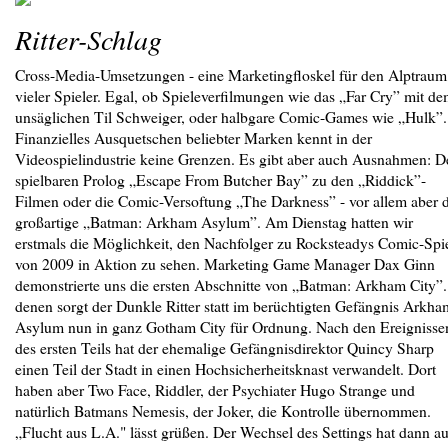
Ritter-Schlag
Cross-Media-Umsetzungen - eine Marketingfloskel für den Alptraum
vieler Spieler. Egal, ob Spieleverfilmungen wie das „Far Cry” mit d
unsäglichen Til Schweiger, oder halbgare Comic-Games wie „Hulk”.
Finanzielles Ausquetschen beliebter Marken kennt in der
Videospielindustrie keine Grenzen. Es gibt aber auch Ausnahmen: D
spielbaren Prolog „Escape From Butcher Bay” zu den „Riddick”-
Filmen oder die Comic-Versoftung „The Darkness” - vor allem aber 
großartige „Batman: Arkham Asylum”. Am Dienstag hatten wir
erstmals die Möglichkeit, den Nachfolger zu Rocksteadys Comic-Spi
von 2009 in Aktion zu sehen. Marketing Game Manager Dax Ginn
demonstrierte uns die ersten Abschnitte von „Batman: Arkham City”.
denen sorgt der Dunkle Ritter statt im berüchtigten Gefängnis Arkha
Asylum nun in ganz Gotham City für Ordnung. Nach den Ereignisse
des ersten Teils hat der ehemalige Gefängnisdirektor Quincy Sharp
einen Teil der Stadt in einen Hochsicherheitsknast verwandelt. Dort
haben aber Two Face, Riddler, der Psychiater Hugo Strange und
natürlich Batmans Nemesis, der Joker, die Kontrolle übernommen.
„Flucht aus L.A." lässt grüßen. Der Wechsel des Settings hat dann a