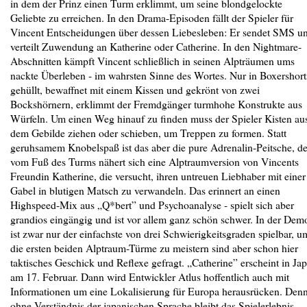
in dem der Prinz einen Turm erklimmt, um seine blondgelockte
Geliebte zu erreichen. In den Drama-Episoden fällt der Spieler für
Vincent Entscheidungen über dessen Liebesleben: Er sendet SMS u
verteilt Zuwendung an Katherine oder Catherine. In den Nightmare-
Abschnitten kämpft Vincent schließlich in seinen Alpträumen ums
nackte Überleben - im wahrsten Sinne des Wortes. Nur in Boxershort
gehüllt, bewaffnet mit einem Kissen und gekrönt von zwei
Bockshörnern, erklimmt der Fremdgänger turmhohe Konstrukte aus
Würfeln. Um einen Weg hinauf zu finden muss der Spieler Kisten au
dem Gebilde ziehen oder schieben, um Treppen zu formen. Statt
geruhsamem Knobelspaß ist das aber die pure Adrenalin-Peitsche, d
vom Fuß des Turms nähert sich eine Alptraumversion von Vincents
Freundin Katherine, die versucht, ihren untreuen Liebhaber mit einer
Gabel in blutigen Matsch zu verwandeln. Das erinnert an einen
Highspeed-Mix aus „Q*bert” und Psychoanalyse - spielt sich aber
grandios eingängig und ist vor allem ganz schön schwer. In der Dem
ist zwar nur der einfachste von drei Schwierigkeitsgraden spielbar, u
die ersten beiden Alptraum-Türme zu meistern sind aber schon hier
taktisches Geschick und Reflexe gefragt. „Catherine” erscheint in Ja
am 17. Februar. Dann wird Entwickler Atlus hoffentlich auch mit
Informationen um eine Lokalisierung für Europa herausrücken. Den
ohne Verständnis der japanischen Sprache bleibt das Spielerlebnis