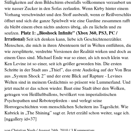
Süßigkeiten auf dem Bildschirm ebenfalls vollkommen verzaubert u
wie nasser Zucker in den Sofas zerlaufen. Wenn Kirby hinter einem
Vorhang verschwindet und den Stoff ausbeult, wenn er Reißverschlü
öffnet und sich die ganze Spielwelt wie eine Gardine zusammen rafft 
da bleibt einem eben nichts anderes übrig, als zu lächeln und zu
Platz 1: „Bioshock Infinite” (Xbox 360, PS3, PC /
seufzen.
Irrational)
Seit ich denken kann, liebe ich Geschichtenerzähler.
Menschen, die mich in ihren Abenteuern tief in Welten entführen, di
wie zersplitterte, verdrehte Versionen der Realität wirken und doch a
einem Guss sind. Michael Ende war so einer, als ich noch klein war.
Ken Levine ist so einer, seit ich größer geworden bin. Die ersten
Schritte in der Stadt aus „Thief”, das erste Audiolog auf der Von Bra
aus „System Shock 2” und der erste Blick auf Rapture - Levines
Welten sind in meinem Gedächtnis so präsent wie Lummerland. Und
jetzt macht er das schon wieder. Baut eine Stadt über den Wolken,
getragen von Heißluftballons, bevölkert von imperialistischen
Psychopathen und Roboterpferden - und verlegt seine
Horrorgeschichten vom menschlichen Scheitern ins Tageslicht. Wie
Kubrick in „The Shining” sagt er. Jetzt erzähl schon weiter, sage ich.
[nggallery id=37]
von Christian Neeb
/
August 24th, 2010 /
3 Kommentare