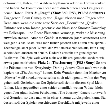
deformieren, fluten, mit Wäldern bepflanzen oder das Terrain senken
und heben. So kommt ein altes Genre durch einen alten Designer zu
Platz 3: „Rage” (Xbox 360, PS3, PC / id Software)
neuen Höhen.
Zugegeben: Beim Gameplay von „Rage“ bleiben noch Fragen offen.
Denn auch wenn die erste neue Serie der „Doom“ und „Quake“
Erfinder seit zehn Jahren geschickt das klassische Shooter-Gameplay
mit Rollenspiel- und Racer-Elementen vermengt, wirkt die Mischung
zuweilen statisch. Aber die Grafik ist technisch (nicht ästhetisch) n
ich
weniger als das Beste, was man bisher gesehen hat: Durch eine speziell
Technologie sieht jeder Winkel der Welt unterschiedlich aus, kein Gang
scheint dem anderen zu ähneln. Dadurch entsteht ein ganz eigener
Realismus. Die Spielwelt wirkt nicht wie für uns gemacht, sondern wie
Platz 2: „The Journey” (PS3 / Sony
) So sm
etwas ganz natürliches.
die Präsentation von Everybodys Darling Jenova Chen auch war, rich
kapiert hat „The Journey“ keiner. Kein Wunder, denn der Macher vo
„Flower“ weiß streckenweise selbst noch nicht genau, wohin der We
gehen soll. Gesichert ist: Der Spieler soll sich in diesem Spiel klein
fühlen, klein gegenüber einer schier unendlich weiten Wüste, klein
gegenüber gigantischen Felsbauten. „The Journey“ dauert nur zwei b
drei Stunden, so dass man es in einer Sitzung durchspielen kann. Stat
dessen soll der Spieler verschiedene Durchläufe mit jeweils einer