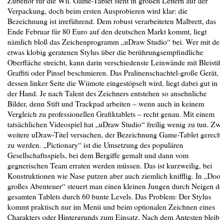
Zubehör für die Wii. Game-Tablet steht in großen Lettern auf der
Verpackung, doch beim ersten Ausprobieren wird klar: die
Bezeichnung ist irreführend. Dem robust verarbeiteten Malbrett, das
Ende Februar für 80 Euro auf den deutschen Markt kommt, liegt
nämlich bloß das Zeichenprogramm „uDraw Studio“ bei. Wer mit d
etwas klobig geratenen Stylus über die berührungsempfindliche
Oberfläche streicht, kann darin verschiedenste Leinwände mit Bleistif
Graffiti oder Pinsel beschmieren. Das Pralinenschachtel-große Gerät,
dessen linker Seite die Wiimote eingestöpselt wird, liegt dabei gut in
der Hand. Je nach Talent des Zeichners entstehen so ansehnliche
Bilder, denn Stift und Trackpad arbeiten – wenn auch in keinem
Vergleich zu professionellen Grafiktablets – recht genau. Mit einem
tatsächlichen Videospiel hat „uDraw Studio“ freilig wenig zu tun. Z
weitere uDraw-Titel versuchen, der Bezeichnung Game-Tablet gerech
zu werden. „Pictionary“ ist die Umsetzung des populären
Gesellschaftsspiels, bei dem Bergiffe gemalt und dann vom
gegnerischen Team erraten werden müssen. Das ist kurzweilig, bei
Konstruktionen wie Nase putzen aber auch ziemlich knifflig. In „Do
großes Abenteuer“ steuert man einen kleinen Jungen durch Neigen d
gesamten Tablets durch 60 bunte Levels. Das Problem: Der Stylus
kommt praktisch nur im Menü und beim optionalen Zeichnen eines
Charakters oder Hintergrunds zum Einsatz. Nach dem Antesten bleib