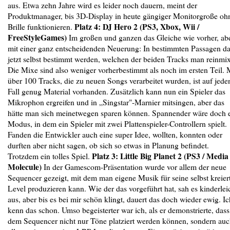
aus. Etwa zehn Jahre wird es leider noch dauern, meint der
Produktmanager, bis 3D-Display in heute gängiger Monitorgroße oh
Platz 4: DJ Hero 2 (PS3, Xbox, Wii /
Brille funktionieren.
FreeStyleGames)
Im großen und ganzen das Gleiche wie vorher, ab
mit einer ganz entscheidenden Neuerung: In bestimmten Passagen da
jetzt selbst bestimmt werden, welchen der beiden Tracks man reinmix
Die Mixe sind also weniger vorherbestimmt als noch im ersten Teil. 
über 100 Tracks, die zu neuen Songs verarbeitet wurden, ist auf jede
Fall genug Material vorhanden. Zusätzlich kann nun ein Spieler das
Mikrophon ergreifen und in „Singstar"-Marnier mitsingen, aber das
hätte man sich meinetwegen sparen können. Spannender wäre doch 
Modus, in dem ein Spieler mit zwei Plattenspieler-Controllern spielt.
Fanden die Entwickler auch eine super Idee, wollten, konnten oder
durften aber nicht sagen, ob sich so etwas in Planung befindet.
Platz 3: Little Big Planet 2 (PS3 / Media
Trotzdem ein tolles Spiel.
Molecule)
In der Gamescom-Präsentation wurde vor allem der neue
Sequencer gezeigt, mit dem man eigene Musik für seine selbst kreier
Level produzieren kann. Wie der das vorgeführt hat, sah es kinderlei
aus, aber bis es bei mir schön klingt, dauert das doch wieder ewig. Ic
kenn das schon. Umso begeisterter war ich, als er demonstrierte, dass
dem Sequencer nicht nur Töne platziert werden können, sondern au