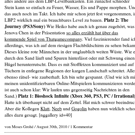
alles andere aus dem LBP-Levelbaukasten. Ein zunächst schnöder
Stein kann so einfach zu Feuer, Wasser, Eis und Pappe morphen. Un
das auch noch im Takt. Ich habe mir schon jetzt fest vorgenommen, i
Platz 2: The
LBP2 wirklich mal ein brauchbares Level zu bauen.
Journey (PS3/Sony)
Wie Heiko habe auch ich genau zugehört, was
Jenova Chen in der Präsentation
so alles erzählt hat über das
kommende Spiel von Thatgamecompany
. Viel faszinierender fand ic
allerdings, was ich auf dem riesigen Flachbildschirm zu sehen bekam
Dieses kleine rote Männchen in der unglaublich weiten Wüste. Wie 
durch den Sand läuft und Spuren hinterlässt oder mit Schwung einen
Hügel herunterrutscht. Dass es mit Stofffetzen kommuniziert und auf
Tüchern in entlegene Regionen der kargen Landschaft schreitet. Alle
ebenso rätsel- wie zauberhaft. Ich bin sehr gespannt. (Und wie ich mi
meinen unidentifizierbaren Online-Mitspielern kommunizieren werde
ist auch schon klar: Wir laufen uns gegenseitig Nachrichten in den
Platz 1: Bioshock Infinite (Xbox 360, PS3, PC / Irrational
Sand.)
Hatte ich überhaupt nicht auf dem Zettel. Hat mich schwer beeindruc
Aber die Kollegen
Klatt
,
Neeb
und
Gogolin
haben nun wirklich scho
alles dazu gesagt. [nggallery id=40]
von Moses Grohé
/
August 30th, 2010 /
1 Kommentar