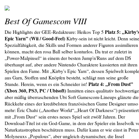
Best Of Gamescom VIII
Platz 5:
„Kirby'
Die Highlights der GEE-Redakteure: Heikos Top 5
Epic Yarn” (Wii / Good-Feel)
Kirby-sein ist nicht leicht. Denn sein
Spezialfähigkeit, die Skills und Formen anderer Figuren assimilieren
können, macht den rosa Ball selber konturlos. Da trat er zuletzt in
„Power-Malpinsel“ in einem der besten Jump'n'Runs auf dem DS
überhaupt auf, aber andere Nintendo Charaktere kassierten mit ihren
Spielen den Fame. Mit „Kirby's Epic Yarn“, dessen Spielwelt komple
aus Garn, Stoffen und Knöpfen besteht, schlägt nun seine große
Platz 4: „From Dust”
Stunde. Herein, wenn es ein Schneider ist!
(Xbox 360, PS3, PC / Ubisoft)
Inmitten eines qualitativ hochwertige
aber mäßig überraschenden Ubi Soft Gamescom-Lineups glänzte die
Rückkehr eines der kredibelsten französischen Game Designer umso
mehr: Éric Chahi („Another World“,„Heart Of Darkness“) präsentiert
mit „From Dust“ sein erstes neues Spiel seit zwölf Jahren. Der
Download-Titel ist ein God-Game, in dem der Spieler ein Inselvolk v
Naturkatastrophen beschützen muss. Dafür kann er wie einst in Peter
Molyneuxs „Populous“, aber ungleich dynamischer, die Insel