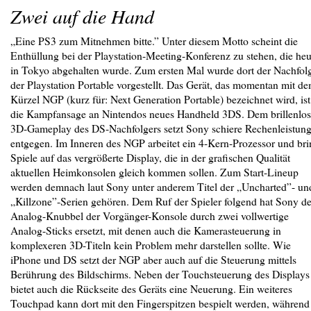
Zwei auf die Hand
„Eine PS3 zum Mitnehmen bitte.” Unter diesem Motto scheint die
Enthüllung bei der Playstation-Meeting-Konferenz zu stehen, die heu
in Tokyo abgehalten wurde. Zum ersten Mal wurde dort der Nachfol
der Playstation Portable vorgestellt. Das Gerät, das momentan mit d
Kürzel NGP (kurz für: Next Generation Portable) bezeichnet wird, ist
die Kampfansage an Nintendos neues Handheld 3DS. Dem brillenlo
3D-Gameplay des DS-Nachfolgers setzt Sony schiere Rechenleistun
entgegen. Im Inneren des NGP arbeitet ein 4-Kern-Prozessor und bri
Spiele auf das vergrößerte Display, die in der grafischen Qualität
aktuellen Heimkonsolen gleich kommen sollen. Zum Start-Lineup
werden demnach laut Sony unter anderem Titel der „Uncharted”- un
„Killzone”-Serien gehören. Dem Ruf der Spieler folgend hat Sony d
Analog-Knubbel der Vorgänger-Konsole durch zwei vollwertige
Analog-Sticks ersetzt, mit denen auch die Kamerasteuerung in
komplexeren 3D-Titeln kein Problem mehr darstellen sollte. Wie
iPhone und DS setzt der NGP aber auch auf die Steuerung mittels
Berührung des Bildschirms. Neben der Touchsteuerung des Displays
bietet auch die Rückseite des Geräts eine Neuerung. Ein weiteres
Touchpad kann dort mit den Fingerspitzen bespielt werden, während