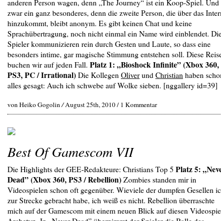
anderen Person wagen, denn „The Journey“ ist ein Koop-Spiel. Und
zwar ein ganz besonderes, denn die zweite Person, die über das Inter
hinzukommt, bleibt anonym. Es gibt keinen Chat und keine
Sprachübertragung, noch nicht einmal ein Name wird einblendet. Di
Spieler kommunizieren rein durch Gesten und Laute, so dass eine
besonders intime, gar magische Stimmung entstehen soll. Diese Reis
Platz 1: „Bioshock Infinite” (Xbox 360,
buchen wir auf jeden Fall.
PS3, PC / Irrational)
Die Kollegen
Oliver
und
Christian
haben scho
alles gesagt: Auch ich schwebe auf Wolke sieben.
[nggallery id=39]
von Heiko Gogolin
/
August 25th, 2010 /
1 Kommentar
Best Of Gamescom VII
Platz 5: „Nev
Die Highlights der GEE-Redakteure: Christians Top 5
Dead” (Xbox 360, PS3 / Rebellion)
Zombies standen mir in
Videospielen schon oft gegenüber. Wieviele der dumpfen Gesellen i
zur Strecke gebracht habe, ich weiß es nicht. Rebellion überraschte
mich auf der Gamescom mit einem neuen Blick auf diesen Videospie
Archetyp. In „Never Dead” übernimmt der Spieler die Rolle des