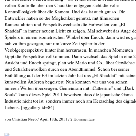
vollen Kontrolle über den Charakter entgegen steht die volle
Kontrolllosigkeit über die Kamera. Und das ist auch gut so. Die
Entwickler haben so die Möglichkeit genutzt, mit filmischen
Kamerafahrten und Perspektivwechseln die Farbwelten von „El
Shaddai” in immer neuem Licht zu zeigen. Mal schwebt das Auge d
Spielers in einem isometrischen Winkel über Enoch, dann wird es g
nah zu ihm gezogen, nur um kurze Zeit später in der
Verfolgerperspektive hinter ihm herzurasen. In manchen Momenten
kippt die Perspektive vollkommen. Dann wechselt das Spiel in eine 
Ansicht und Enoch springt, platt wie Mario und Co., über Gewächse
und Schäfchenwolken durch den Abendhimmel. Schon bei seiner
Enthüllung auf der E3 im letzten Jahr hat uns „El Shaddai” mit sein
kunstvollen Äußeren begeistert. Nun konnten wir uns von seinen
inneren Werten überzeugen. Gemeinsam mit „Catherine” und „Dark
Souls” kann dieses Spiel 2011 beweisen, dass die japanische Game-
Industrie nicht tot ist, sondern immer noch am Herzschlag des digital
Lebens. [nggallery id=84]
von Christian Neeb
/
April 18th, 2011 /
2 Kommentare