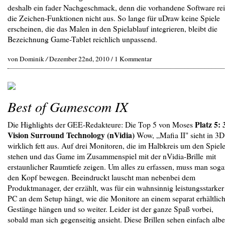
deshalb ein fader Nachgeschmack, denn die vorhandene Software rei
die Zeichen-Funktionen nicht aus. So lange für uDraw keine Spiele
erscheinen, die das Malen in den Spielablauf integrieren, bleibt die
Bezeichnung Game-Tablet reichlich unpassend.
von Dominik
/
Dezember 22nd, 2010 /
1 Kommentar
Best of Gamescom IX
Platz 5:
Die Highlights der GEE-Redakteure: Die Top 5 von Moses
Vision Surround Technology (nVidia)
Wow, „Mafia II" sieht in 3D
wirklich fett aus. Auf drei Monitoren, die im Halbkreis um den Spiele
stehen und das Game im Zusammenspiel mit der nVidia-Brille mit
erstaunlicher Raumtiefe zeigen. Um alles zu erfassen, muss man soga
den Kopf bewegen. Beeindruckt lauscht man nebenbei dem
Produktmanager, der erzählt, was für ein wahnsinnig leistungsstarker
PC an dem Setup hängt, wie die Monitore an einem separat erhältlic
Gestänge hängen und so weiter. Leider ist der ganze Spaß vorbei,
sobald man sich gegenseitig ansieht. Diese Brillen sehen einfach alb