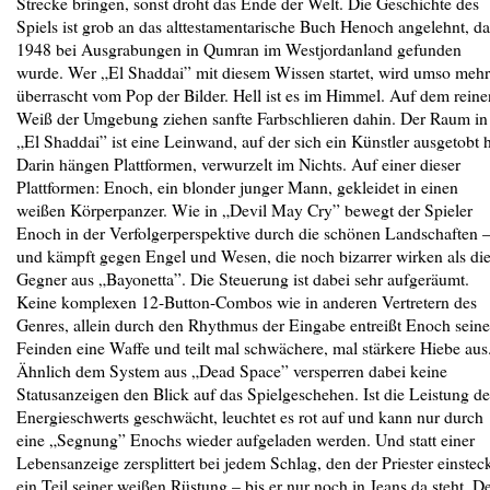
Strecke bringen, sonst droht das Ende der Welt. Die Geschichte des
Spiels ist grob an das alttestamentarische Buch Henoch angelehnt, da
1948 bei Ausgrabungen in Qumran im Westjordanland gefunden
wurde. Wer „El Shaddai” mit diesem Wissen startet, wird umso mehr
überrascht vom Pop der Bilder. Hell ist es im Himmel. Auf dem reine
Weiß der Umgebung ziehen sanfte Farbschlieren dahin. Der Raum in
„El Shaddai” ist eine Leinwand, auf der sich ein Künstler ausgetobt h
Darin hängen Plattformen, verwurzelt im Nichts. Auf einer dieser
Plattformen: Enoch, ein blonder junger Mann, gekleidet in einen
weißen Körperpanzer. Wie in „Devil May Cry” bewegt der Spieler
Enoch in der Verfolgerperspektive durch die schönen Landschaften 
und kämpft gegen Engel und Wesen, die noch bizarrer wirken als di
Gegner aus „Bayonetta”. Die Steuerung ist dabei sehr aufgeräumt.
Keine komplexen 12-Button-Combos wie in anderen Vertretern des
Genres, allein durch den Rhythmus der Eingabe entreißt Enoch sein
Feinden eine Waffe und teilt mal schwächere, mal stärkere Hiebe aus
Ähnlich dem System aus „Dead Space” versperren dabei keine
Statusanzeigen den Blick auf das Spielgeschehen. Ist die Leistung de
Energieschwerts geschwächt, leuchtet es rot auf und kann nur durch
eine „Segnung” Enochs wieder aufgeladen werden. Und statt einer
Lebensanzeige zersplittert bei jedem Schlag, den der Priester einsteck
ein Teil seiner weißen Rüstung – bis er nur noch in Jeans da steht. D