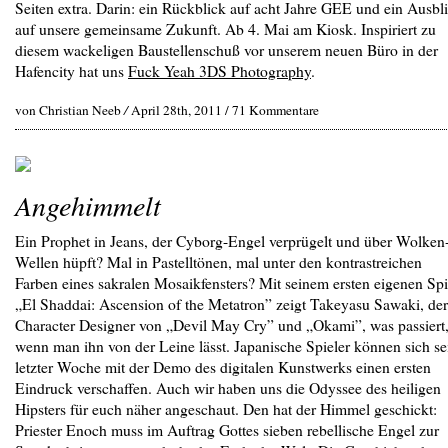
Seiten extra. Darin: ein Rückblick auf acht Jahre GEE und ein Ausbl
auf unsere gemeinsame Zukunft. Ab 4. Mai am Kiosk. Inspiriert zu
diesem wackeligen Baustellenschuß vor unserem neuen Büro in der
Hafencity hat uns
Fuck Yeah 3DS Photography
.
von Christian Neeb
/
April 28th, 2011 /
71 Kommentare
Angehimmelt
Ein Prophet in Jeans, der Cyborg-Engel verprügelt und über Wolken
Wellen hüpft? Mal in Pastelltönen, mal unter den kontrastreichen
Farben eines sakralen Mosaikfensters? Mit seinem ersten eigenen Spi
„El Shaddai: Ascension of the Metatron” zeigt Takeyasu Sawaki, der
Character Designer von „Devil May Cry” und „Okami”, was passiert
wenn man ihn von der Leine lässt. Japanische Spieler können sich se
letzter Woche mit der Demo des digitalen Kunstwerks einen ersten
Eindruck verschaffen. Auch wir haben uns die Odyssee des heiligen
Hipsters für euch näher angeschaut. Den hat der Himmel geschickt:
Priester Enoch muss im Auftrag Gottes sieben rebellische Engel zur