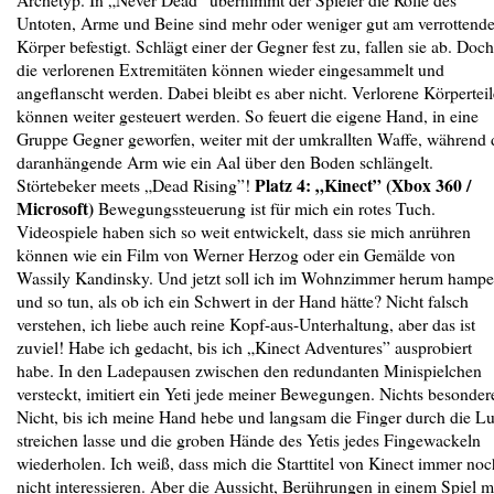
Untoten, Arme und Beine sind mehr oder weniger gut am verrottend
Körper befestigt. Schlägt einer der Gegner fest zu, fallen sie ab. Doch
die verlorenen Extremitäten können wieder eingesammelt und
angeflanscht werden. Dabei bleibt es aber nicht. Verlorene Körperteil
können weiter gesteuert werden. So feuert die eigene Hand, in eine
Gruppe Gegner geworfen, weiter mit der umkrallten Waffe, während 
daranhängende Arm wie ein Aal über den Boden schlängelt.
Platz 4: „Kinect” (Xbox 360 /
Störtebeker meets „Dead Rising”!
Microsoft)
Bewegungssteuerung ist für mich ein rotes Tuch.
Videospiele haben sich so weit entwickelt, dass sie mich anrühren
können wie ein Film von Werner Herzog oder ein Gemälde von
Wassily Kandinsky. Und jetzt soll ich im Wohnzimmer herum hampe
und so tun, als ob ich ein Schwert in der Hand hätte? Nicht falsch
verstehen, ich liebe auch reine Kopf-aus-Unterhaltung, aber das ist
zuviel! Habe ich gedacht, bis ich „Kinect Adventures” ausprobiert
habe. In den Ladepausen zwischen den redundanten Minispielchen
versteckt, imitiert ein Yeti jede meiner Bewegungen. Nichts besonder
Nicht, bis ich meine Hand hebe und langsam die Finger durch die Lu
streichen lasse und die groben Hände des Yetis jedes Fingewackeln
wiederholen. Ich weiß, dass mich die Starttitel von Kinect immer noc
nicht interessieren. Aber die Aussicht, Berührungen in einem Spiel m