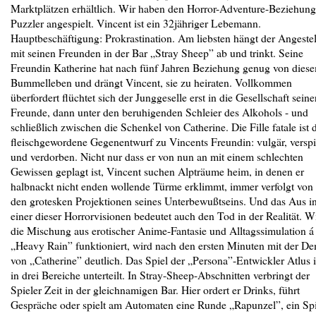
Marktplätzen erhältlich. Wir haben den Horror-Adventure-Beziehung
Puzzler angespielt. Vincent ist ein 32jähriger Lebemann.
Hauptbeschäftigung: Prokrastination. Am liebsten hängt der Angestel
mit seinen Freunden in der Bar „Stray Sheep” ab und trinkt. Seine
Freundin Katherine hat nach fünf Jahren Beziehung genug von dies
Bummelleben und drängt Vincent, sie zu heiraten. Vollkommen
überfordert flüchtet sich der Junggeselle erst in die Gesellschaft seine
Freunde, dann unter den beruhigenden Schleier des Alkohols - und
schließlich zwischen die Schenkel von Catherine. Die Fille fatale ist 
fleischgewordene Gegenentwurf zu Vincents Freundin: vulgär, verspi
und verdorben. Nicht nur dass er von nun an mit einem schlechten
Gewissen geplagt ist, Vincent suchen Alpträume heim, in denen er
halbnackt nicht enden wollende Türme erklimmt, immer verfolgt von
den grotesken Projektionen seines Unterbewußtseins. Und das Aus i
einer dieser Horrorvisionen bedeutet auch den Tod in der Realität. W
die Mischung aus erotischer Anime-Fantasie und Alltagssimulation á 
„Heavy Rain” funktioniert, wird nach den ersten Minuten mit der D
von „Catherine” deutlich. Das Spiel der „Persona”-Entwickler Atlus i
in drei Bereiche unterteilt. In Stray-Sheep-Abschnitten verbringt der
Spieler Zeit in der gleichnamigen Bar. Hier ordert er Drinks, führt
Gespräche oder spielt am Automaten eine Runde „Rapunzel”, ein Spi