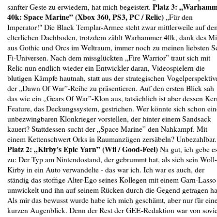
Platz 3: „Warham
sanfter Geste zu erwiedern, hat mich begeistert.
40k: Space Marine” (Xbox 360, PS3, PC / Relic)
„Für den
Imperator!" Die Black Templar-Armee steht zwar mittlerweile auf de
elterlichen Dachboden, trotzdem zählt Warhammer 40k, dank des M
aus Gothic und Orcs im Weltraum, immer noch zu meinen liebsten Sc
Fi-Universen. Nach dem missglückten „Fire Warrior” traut sich mit
Relic nun endlich wieder ein Entwickler daran, Videospielern die
blutigen Kämpfe hautnah, statt aus der strategischen Vogelperspektiv
der „Dawn Of War”-Reihe zu präsentieren. Auf den ersten Blick sah
das wie ein „Gears Of War”-Klon aus, tatsächlich ist aber dessen Ker
Feature, das Deckungssystem, gestrichen. Wer könnte sich schon ei
unbezwingbaren Klonkrieger vorstellen, der hinter einem Sandsack
kauert? Stattdessen sucht der „Space Marine” den Nahkampf. Mit
einem Kettenschwert Orks in Raumanzügen zersäbeln? Unbezahlbar.
Platz 2: „Kirby's Epic Yarn” (Wii / Good-Feel)
Na gut, ich gebe e
zu: Der Typ am Nintendostand, der gebrummt hat, als sich sein Woll-
Kirby in ein Auto verwandelte - das war ich. Ich war es auch, der
ständig das stoffige Alter-Ego seines Kollegen mit einem Garn-Lasso
umwickelt und ihn auf seinem Rücken durch die Gegend getragen ha
Als mir das bewusst wurde habe ich mich geschämt, aber nur für ein
kurzen Augenblick. Denn der Rest der GEE-Redaktion war von sovie