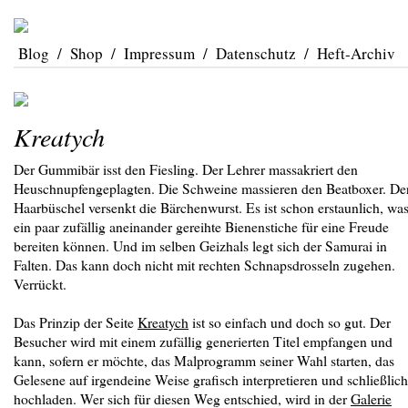
Blog
/
Shop
/
Impressum
/
Datenschutz
/
Heft-Archiv
Kreatych
Der Gummibär isst den Fiesling. Der Lehrer massakriert den
Heuschnupfengeplagten. Die Schweine massieren den Beatboxer. De
Haarbüschel versenkt die Bärchenwurst. Es ist schon erstaunlich, wa
ein paar zufällig aneinander gereihte Bienenstiche für eine Freude
bereiten können. Und im selben Geizhals legt sich der Samurai in
Falten. Das kann doch nicht mit rechten Schnapsdrosseln zugehen.
Verrückt.
Das Prinzip der Seite
Kreatych
ist so einfach und doch so gut. Der
Besucher wird mit einem zufällig generierten Titel empfangen und
kann, sofern er möchte, das Malprogramm seiner Wahl starten, das
Gelesene auf irgendeine Weise grafisch interpretieren und schließlich
hochladen. Wer sich für diesen Weg entschied, wird in der
Galerie