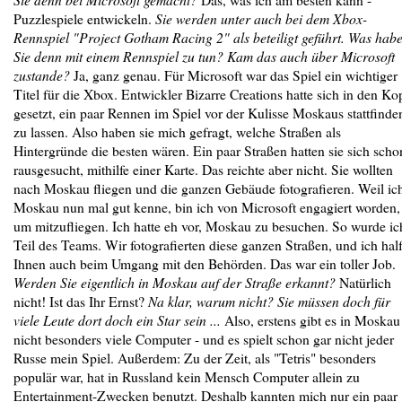
Puzzlespiele entwickeln.
Sie werden unter auch bei dem Xbox-
Rennspiel "Project Gotham Racing 2" als beteiligt geführt. Was hab
Sie denn mit einem Rennspiel zu tun? Kam das auch über Microsoft
zustande?
Ja, ganz genau. Für Microsoft war das Spiel ein wichtiger
Titel für die Xbox. Entwickler Bizarre Creations hatte sich in den Ko
gesetzt, ein paar Rennen im Spiel vor der Kulisse Moskaus stattfinde
zu lassen. Also haben sie mich gefragt, welche Straßen als
Hintergründe die besten wären. Ein paar Straßen hatten sie sich scho
rausgesucht, mithilfe einer Karte. Das reichte aber nicht. Sie wollten
nach Moskau fliegen und die ganzen Gebäude fotografieren. Weil ic
Moskau nun mal gut kenne, bin ich von Microsoft engagiert worden,
um mitzufliegen. Ich hatte eh vor, Moskau zu besuchen. So wurde ic
Teil des Teams. Wir fotografierten diese ganzen Straßen, und ich hal
Ihnen auch beim Umgang mit den Behörden. Das war ein toller Job.
Werden Sie eigentlich in Moskau auf der Straße erkannt?
Natürlich
nicht! Ist das Ihr Ernst?
Na klar, warum nicht? Sie müssen doch für
viele Leute dort doch ein Star sein ...
Also, erstens gibt es in Moskau
nicht besonders viele Computer - und es spielt schon gar nicht jeder
Russe mein Spiel. Außerdem: Zu der Zeit, als "Tetris" besonders
populär war, hat in Russland kein Mensch Computer allein zu
Entertainment-Zwecken benutzt. Deshalb kannten mich nur ein paar