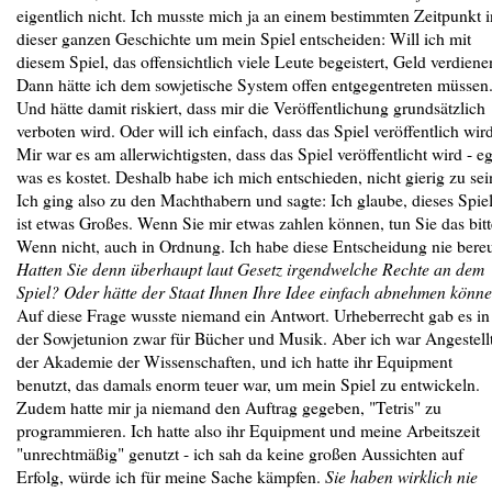
eigentlich nicht. Ich musste mich ja an einem bestimmten Zeitpunkt i
dieser ganzen Geschichte um mein Spiel entscheiden: Will ich mit
diesem Spiel, das offensichtlich viele Leute begeistert, Geld verdiene
Dann hätte ich dem sowjetische System offen entgegentreten müssen
Und hätte damit riskiert, dass mir die Veröffentlichung grundsätzlich
verboten wird. Oder will ich einfach, dass das Spiel veröffentlich wir
Mir war es am allerwichtigsten, dass das Spiel veröffentlicht wird - eg
was es kostet. Deshalb habe ich mich entschieden, nicht gierig zu sei
Ich ging also zu den Machthabern und sagte: Ich glaube, dieses Spie
ist etwas Großes. Wenn Sie mir etwas zahlen können, tun Sie das bitt
Wenn nicht, auch in Ordnung. Ich habe diese Entscheidung nie bereu
Hatten Sie denn überhaupt laut Gesetz irgendwelche Rechte an dem
Spiel? Oder hätte der Staat Ihnen Ihre Idee einfach abnehmen könn
Auf diese Frage wusste niemand ein Antwort. Urheberrecht gab es in
der Sowjetunion zwar für Bücher und Musik. Aber ich war Angestell
der Akademie der Wissenschaften, und ich hatte ihr Equipment
benutzt, das damals enorm teuer war, um mein Spiel zu entwickeln.
Zudem hatte mir ja niemand den Auftrag gegeben, "Tetris" zu
programmieren. Ich hatte also ihr Equipment und meine Arbeitszeit
"unrechtmäßig" genutzt - ich sah da keine großen Aussichten auf
Erfolg, würde ich für meine Sache kämpfen.
Sie haben wirklich nie