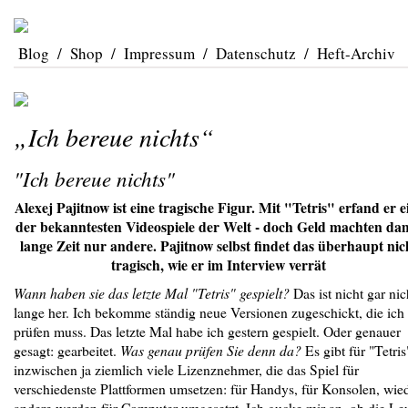
Blog
/
Shop
/
Impressum
/
Datenschutz
/
Heft-Archiv
„Ich bereue nichts“
"Ich bereue nichts"
Alexej Pajitnow ist eine tragische Figur. Mit "Tetris" erfand er e
der bekanntesten Videospiele der Welt - doch Geld machten da
lange Zeit nur andere. Pajitnow selbst findet das überhaupt nic
tragisch, wie er im Interview verrät
Wann haben sie das letzte Mal "Tetris" gespielt?
Das ist nicht gar nic
lange her. Ich bekomme ständig neue Versionen zugeschickt, die ich
prüfen muss. Das letzte Mal habe ich gestern gespielt. Oder genauer
gesagt: gearbeitet.
Was genau prüfen Sie denn da?
Es gibt für "Tetris
inzwischen ja ziemlich viele Lizenznehmer, die das Spiel für
verschiedenste Plattformen umsetzen: für Handys, für Konsolen, wie
andere werden für Computer umgesetzt. Ich gucke mir an, ob die Le