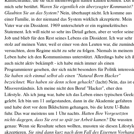
mich sehr berührt.
Waren Sie eigentlich ein überzeugter Kommunist?
Glaubten Sie an das System?
Nein, überhaupt nicht. Ich komme aus
einer Familie, in der niemand das System wirklich akzeptierte. Mein
Vater war ein Dissident. 1969 unterschrieb er ein regimekritisches
Statement. Ich will nicht so sehr ins Detail gehen, aber er verlor sein
Job und blieb für den Rest seines Lebens ein Dissident. Ich war sehr
stolz auf meinen Vater, weil er einer von den Leuten war, die zumind
versuchten, dem Regime nicht zu sehr zu folgen. Niemals in meinem
Leben habe ich den Kommunismus unterstützt. Allerdings habe ich i
auch nicht aktiv bekämpft - ich habe mich immer als einen
Programmierer gesehen, der sich nicht besonders für Politik interessie
Sie haben sich einmal selbst als einen "Natural Born Hacker"
bezeichnet. Was haben sie denn schon gehackt?
(lacht) Nein, das ist 
Missverständnis. Ich meine nicht den Beruf "Hacker", eher den
Lifestyle. Als ich jung war, habe ich das Leben eines typischen Geek
gelebt. Ich bin um 11 aufgestanden, dann in die Akademie gefahren
und habe dort vor dem Bildschirm gehangen, bis die letzte U-Bahn
fuhr. Das war meistens um 1 Uhr nachts.
Hatten Ihre Vorgesetzten
nichts dagegen, dass Sie erst so spät zur Arbeit kamen?
Die wussten
genau: Wenn sie Resultate sehen wollten, mussten sie diesen Lifestyl
akzeptieren.
Sie sind dann kurz nach dem Fall des Eisernen Vorhan