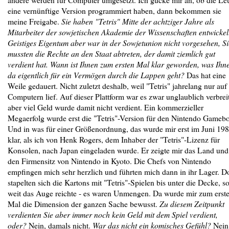
eine vernünftige Version programmiert haben, dann bekommen sie
meine Freigabe.
Sie haben "Tetris" Mitte der achtziger Jahre als
Mitarbeiter der sowjetischen Akademie der Wissenschaften entwickel
Geistiges Eigentum aber war in der Sowjetunion nicht vorgesehen, Si
mussten die Rechte an den Staat abtreten, der damit ziemlich gut
verdient hat. Wann ist Ihnen zum ersten Mal klar geworden, was Ihn
da eigentlich für ein Vermögen durch die Lappen geht?
Das hat eine
Weile gedauert. Nicht zuletzt deshalb, weil "Tetris" jahrelang nur auf
Computern lief. Auf dieser Plattform war es zwar unglaublich verbreit
aber viel Geld wurde damit nicht verdient. Ein kommerzieller
Megaerfolg wurde erst die "Tetris"-Version für den Nintendo Gamebo
Und in was für einer Größenordnung, das wurde mir erst im Juni 19
klar, als ich von Henk Rogers, dem Inhaber der "Tetris"-Lizenz für
Konsolen, nach Japan eingeladen wurde. Er zeigte mir das Land und
den Firmensitz von Nintendo in Kyoto. Die Chefs von Nintendo
empfingen mich sehr herzlich und führten mich dann in ihr Lager. D
stapelten sich die Kartons mit "Tetris"-Spielen bis unter die Decke, s
weit das Auge reichte - es waren Unmengen. Da wurde mir zum erst
Mal die Dimension der ganzen Sache bewusst.
Zu diesem Zeitpunkt
verdienten Sie aber immer noch kein Geld mit dem Spiel verdient,
oder?
Nein, damals nicht.
War das nicht ein komisches Gefühl?
Nein