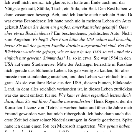
Ich weiß nicht mehr... ich glaube, ich hatte am Ende auch nur das
Nötigste gekauft, Stühle, Tisch, ein Sofa, ein Bett. Den Rest haben w
dann zusammen besorgt. Ach, und ich kaufte auch noch ein Auto. D
war etwas Besonderes: Ich hatte noch nie in meinem Leben ein Auto
gekauft
Haben Sie dann ein großes, amerikanisches gekauft? Oder
eher etwas Bescheidenes?
Ein bescheidenes, praktisches Auto. Nicht
zum Angeben.
Es heißt, Ihre Frau hätte die USA schon mal besucht,
bevor Sie mit der ganzen Familie dorthin ausgewandert sind. Bei ihr
Rückkehr wurde sie gefragt, wie es denn in den USA so sei - und sie 
einfach nur geweint. Stimmt das?
Ja, so in etwa. Sie war 1984 in den
USA auf einer Studienreise. Mitte der Achtziger herrschte in Russlan
nicht gerade das blühende Leben. Es gab wenig zu kaufen, für alles
musste man stundenlang anstehen, und das Leben war einfach trist u
grau. Als sie von ihrer Reise aus den USA, diesem bunten, blinkende
Land, in dem alles reichlich vorhanden ist, in dieses Leben zurückk
war das nicht einfach für sie.
Wie kam es denn eigentlich letztendlich
dazu, dass Sie mit Ihrer Familie auswanderten?
Henk Rogers, der di
Konsolen-Lizenz von "Tetris" erworben hatte und über die Jahre mei
Freund geworden war, hat mich rübergeholt. Ich habe dann auch die
erste Zeit bei einer seiner Niederlassungen in Seattle gearbeitet. Spät
habe ich dann einen Job bei Microsoft angetreten.
Was genau haben
Sie denn bei Microsoft gemacht?
Das, was ich am besten kann -