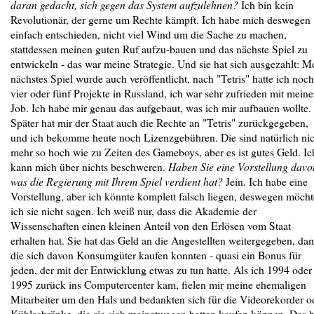
daran gedacht, sich gegen das System aufzulehnen?
Ich bin kein
Revolutionär, der gerne um Rechte kämpft. Ich habe mich deswegen
einfach entschieden, nicht viel Wind um die Sache zu machen,
stattdessen meinen guten Ruf aufzu-bauen und das nächste Spiel zu
entwickeln - das war meine Strategie. Und sie hat sich ausgezahlt: M
nächstes Spiel wurde auch veröffentlicht, nach "Tetris" hatte ich noch
vier oder fünf Projekte in Russland, ich war sehr zufrieden mit mein
Job. Ich habe mir genau das aufgebaut, was ich mir aufbauen wollte.
Später hat mir der Staat auch die Rechte an "Tetris" zurückgegeben,
und ich bekomme heute noch Lizenzgebühren. Die sind natürlich nic
mehr so hoch wie zu Zeiten des Gameboys, aber es ist gutes Geld. Ic
kann mich über nichts beschweren.
Haben Sie eine Vorstellung davo
was die Regierung mit Ihrem Spiel verdient hat?
Jein. Ich habe eine
Vorstellung, aber ich könnte komplett falsch liegen, deswegen möcht
ich sie nicht sagen. Ich weiß nur, dass die Akademie der
Wissenschaften einen kleinen Anteil von den Erlösen vom Staat
erhalten hat. Sie hat das Geld an die Angestellten weitergegeben, dam
die sich davon Konsumgüter kaufen konnten - quasi ein Bonus für
jeden, der mit der Entwicklung etwas zu tun hatte. Als ich 1994 oder
1995 zurück ins Computercenter kam, fielen mir meine ehemaligen
Mitarbeiter um den Hals und bedankten sich für die Videorekorder o
Kühlschränke, die sie sich meinetwegen hatten kaufen können. Das h