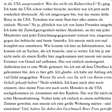
in die USA ausgewandert. War das nicht ein Kulturschock?
Es ging.
Ich hatte die USA schon vorher besucht, insofern war ich jetzt nicht
sonderlich überrascht. Als ich umgezogen bin, war das meine dritte
Reise in die USA. Trotzdem war mein Start hier alles andere als
einfach.
Warum?
Na ja, plötzlich war ich von lauter Fremden umgeb
Ich hatte die Zurückgezogenheit meiner Akademie, an der mir jeder
Mitarbeiter und jeder Einrichtungsgegenstand vertraut war, eingetaus
gegen das hektische und bunte Amerika. Ich musste mich erst mal
komplett neu orientieren: Wie komme ich hier an Informationen, wie
komme ich an Sachen, die ich brauche, und so weiter. Ich bin ja mit
nicht mehr als einem Koffer hier angekommen und musste mir meine
Existenz von Grund auf aufbauen. Das war einfach anstrengend.
Außerdem hat es eine Weile gedauert, bis ich mit all dem Überfluss k
gekommen bin, den es hier gibt. Ich glaube, ich habe am Anfang seh
viel Geld ausgegeben.
Wissen Sie noch, was Sie sich von Ihrem erste
Gehalt gekauft haben?
Nicht wirklich. Ich kann mich aber noch
erinnern, dass meine Frau erst nach sechs Monaten in die USA
nachgekommen ist, zusammen mit den Kindern. Das war für mich ei
echte Herausforderung. Vorher hatte ich einfach in einem möblierten
Zimmer gewohnt, nun musste ich eine große Wohnung mieten - und
einrichten!
Und, haben Sie dabei den Geschmack Ihrer Frau getroff