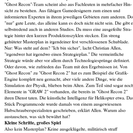
"Ghost Recon"-Team scheint also aus Fachleuten in mehrfacher Hin-
sicht zu bestehen. Aus fähigen Gamedesignern zum einen und
informierten Experten in ihrem jeweiligen Gebieten zum anderen. D
"nur" gute Leute, das alleine kann es doch nicht nicht sein. Die gibt e
selbstredend auch in anderen Studios. Da muss eine ausgefeilte Stra-
tegie hinter den kurzen Produktionszyklen stecken. Ein streng
gehüteter Masterplan in irgendeiner fest verschlossenen Schublade.
Nur: Was steht auf dem? "Ich bin sicher", lacht Christian Allen,
"irgendwer hat irgendwo einen Strategieplan." Die vermeintliche
Strategie würde aber vor allem durch Technologiesprünge definiert.
Oder davon, wie zufrieden das Team mit den Ergebnissen ist. Von
"Ghost Recon" zu "Ghost Recon 2" hat es zum Beispiel die Grafik-
Engine komplett neu gemacht, aber viele andere Dinge, wie die
Simulation der Physik, blieben beim Alten. Zum Teil sind sogar noc
Elemente in "GRAW 2" vorhanden, die bereits in "Ghost Recon 2"
ihren Dienst taten. Die künstliche Intelligenz für Helikopter etwa. Da
Stück Programmcode wurde damals von einem ausgewiesenen
Hubschrauberspezialisten geschrieben, erklärt Allen. Warum also
austauschen, was sich bewährt hat?
Kleine Schritte, großes Spiel
Also kein Masterplan? Keine ausgeklügelte, militärisch straff