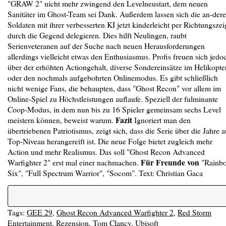
"GRAW 2" nicht mehr zwingend den Levelneustart, dem neuen
Sanitäter im Ghost-Team sei Dank. Außerdem lassen sich die an-der
Soldaten mit ihrer verbesserten KI jetzt kinderleicht per Richtungszei
durch die Gegend delegieren. Dies hilft Neulingen, raubt
Serienveteranen auf der Suche nach neuen Herausforderungen
allerdings vielleicht etwas den Enthusiasmus. Profis freuen sich jedo
über der erhöhten Actiongehalt, diverse Sondereinsätze im Helikopte
oder den nochmals aufgebohrten Onlinemodus. Es gibt schließlich
nicht wenige Fans, die behaupten, dass "Ghost Recon" vor allem im
Online-Spiel zu Höchstleistungen auflaufe. Speziell der fulminante
Coop-Modus, in dem nun bis zu 16 Spieler gemeinsam sechs Level
Fazit
meistern können, beweist warum.
Ignoriert man den
übertriebenen Patriotismus, zeigt sich, dass die Serie über die Jahre a
Top-Niveau herangereift ist. Die neue Folge bietet zugleich mehr
Action und mehr Realismus. Das soll "Ghost Recon Advanced
Für Freunde von
Warfighter 2" erst mal einer nachmachen.
"Rainb
Six", "Full Spectrum Warrior", "Socom". Text: Christian Gaca
Tags:
GEE 29
,
Ghost Recon Advanced Warfighter 2
,
Red Storm
Entertainment
,
Rezension
,
Tom Clancy
,
Ubisoft