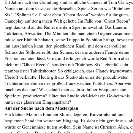
Elf Jahre nach der Gründung sind sämtliche Games mit Tom Clancys
Namen auf dem Cover echte Bestseller. Spiele-Serien wie "Rainbow
Six", "Splinter Cell" oder eben "Ghost Recon" werden für ihr gutes
Gameplay auf der ganzen Welt geliebt. Im Falle von "Ghost Recon"
liegt das wohl an der Ruhe, die dem Spiel innewohnt. Das Lauern,
Taktieren, Abwarten. Die Minuten, die man einen Gegner zusammen
mit seiner Einheit belauert, seine Truppe in Po-sition bringt, bevor m
ihn ausschalten kann, den plötzlichen Knall, mit dem der tödliche
Schuss die Stille zerreißt, der Schuss, der die anderen Feinde deine
Position erahnen lässt. Groß und erfolgreich wurde Red Storm aber
nicht mit "Ghost Recon", sondern mit "Rainbow Six", ebenfalls ein
teambasierter Taktikshooter. So erfolgreich, dass Clancy irgendwann
Ubisoft verkaufte. Heute gilt das Studio als eines der produktivsten
Tochterunternehmen des großen französischen Publishers. Aber wie
macht es das nur? Wie schafft man es, in so hoher Frequenz neue
Spiele zu produzieren? Hütet das Studio viel-leicht ein Ge-heim-nis
hinter der gläsernen Eingangsfront?
Auf der Suche nach dem Masterplan
Ein kleiner Mann in braunen Shorts, legerem Kurzarmhemd und
bequemen Sandalen wartet am Eingang. Er sieht nicht gerade aus, al
würde er Geheimnisse hüten wollen. Sein Name ist Christian Allen, e
ist der Crea-tive Director bei Red Storm, und gleich zur Begrüßung lä