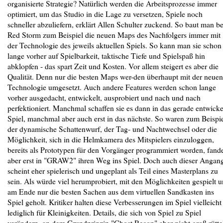
organisierte Strategie? Natürlich werden die Arbeitsprozesse immer
optimiert, um das Studio in die Lage zu versetzen, Spiele noch
schneller abzuliefern, erklärt Allen Schulter zuckend. So baut man be
Red Storm zum Beispiel die neuen Maps des Nachfolgers immer mit
der Technologie des jeweils aktuellen Spiels. So kann man sie schon
lange vorher auf Spielbarkeit, taktische Tiefe und Spielspaß hin
abklopfen - das spart Zeit und Kosten. Vor allem steigert es aber die
Qualität. Denn nur die besten Maps wer-den überhaupt mit der neuen
Technologie umgesetzt. Auch andere Features werden schon lange
vorher ausgedacht, entwickelt, ausprobiert und nach und nach
perfektioniert. Manchmal schaffen sie es dann in das gerade entwicke
Spiel, manchmal aber auch erst in das nächste. So waren zum Beispi
der dynamische Schattenwurf, der Tag- und Nachtwechsel oder die
Möglichkeit, sich in die Helmkamera des Mitspielers einzuloggen,
bereits als Prototypen für den Vorgänger programmiert worden, fand
aber erst in "GRAW2" ihren Weg ins Spiel. Doch auch dieser Angan
scheint eher spielerisch und ungeplant als Teil eines Masterplans zu
sein. Als würde viel herumprobiert, mit den Möglichkeiten gespielt 
am Ende nur die besten Sachen aus dem virtuellen Sandkasten ins
Spiel geholt. Kritiker halten diese Verbesserungen im Spiel vielleicht
lediglich für Kleinigkeiten. Details, die sich von Spiel zu Spiel
verändern, an dem Grundprinzip "Ghost Recon" aber nicht groß rütte