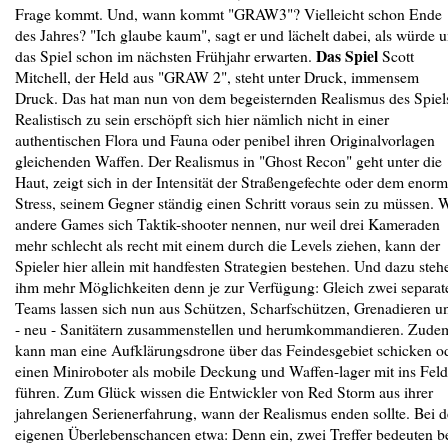
Frage kommt. Und, wann kommt "GRAW3"? Vielleicht schon Ende
des Jahres? "Ich glaube kaum", sagt er und lächelt dabei, als würde 
Das Spiel
das Spiel schon im nächsten Frühjahr erwarten.
Scott
Mitchell, der Held aus "GRAW 2", steht unter Druck, immensem
Druck. Das hat man nun von dem begeisternden Realismus des Spiel
Realistisch zu sein erschöpft sich hier nämlich nicht in einer
authentischen Flora und Fauna oder penibel ihren Originalvorlagen
gleichenden Waffen. Der Realismus in "Ghost Recon" geht unter die
Haut, zeigt sich in der Intensität der Straßengefechte oder dem enor
Stress, seinem Gegner ständig einen Schritt voraus sein zu müssen. 
andere Games sich Taktik-shooter nennen, nur weil drei Kameraden
mehr schlecht als recht mit einem durch die Levels ziehen, kann der
Spieler hier allein mit handfesten Strategien bestehen. Und dazu steh
ihm mehr Möglichkeiten denn je zur Verfügung: Gleich zwei separat
Teams lassen sich nun aus Schützen, Scharfschützen, Grenadieren u
- neu - Sanitätern zusammenstellen und herumkommandieren. Zude
kann man eine Aufklärungsdrone über das Feindesgebiet schicken o
einen Miniroboter als mobile Deckung und Waffen-lager mit ins Feld
führen. Zum Glück wissen die Entwickler von Red Storm aus ihrer
jahrelangen Serienerfahrung, wann der Realismus enden sollte. Bei 
eigenen Überlebenschancen etwa: Denn ein, zwei Treffer bedeuten b