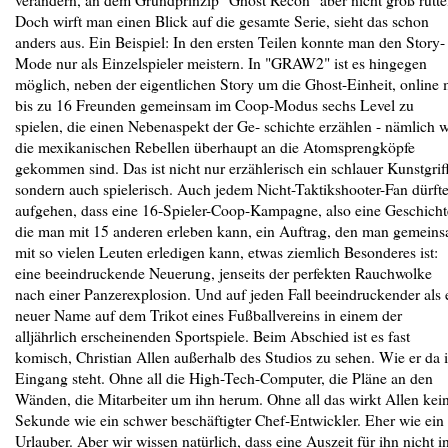
Doch wirft man einen Blick auf die gesamte Serie, sieht das schon
anders aus. Ein Beispiel: In den ersten Teilen konnte man den Story-
Mode nur als Einzelspieler meistern. In "GRAW2" ist es hingegen
möglich, neben der eigentlichen Story um die Ghost-Einheit, online 
bis zu 16 Freunden gemeinsam im Coop-Modus sechs Level zu
spielen, die einen Nebenaspekt der Ge- schichte erzählen - nämlich 
die mexikanischen Rebellen überhaupt an die Atomsprengköpfe
gekommen sind. Das ist nicht nur erzählerisch ein schlauer Kunstgriff
sondern auch spielerisch. Auch jedem Nicht-Taktikshooter-Fan dürft
aufgehen, dass eine 16-Spieler-Coop-Kampagne, also eine Geschicht
die man mit 15 anderen erleben kann, ein Auftrag, den man gemein
mit so vielen Leuten erledigen kann, etwas ziemlich Besonderes ist:
eine beeindruckende Neuerung, jenseits der perfekten Rauchwolke
nach einer Panzerexplosion. Und auf jeden Fall beeindruckender als 
neuer Name auf dem Trikot eines Fußballvereins in einem der
alljährlich erscheinenden Sportspiele. Beim Abschied ist es fast
komisch, Christian Allen außerhalb des Studios zu sehen. Wie er da 
Eingang steht. Ohne all die High-Tech-Computer, die Pläne an den
Wänden, die Mitarbeiter um ihn herum. Ohne all das wirkt Allen kei
Sekunde wie ein schwer beschäftigter Chef-Entwickler. Eher wie ein
Urlauber. Aber wir wissen natürlich, dass eine Auszeit für ihn nicht i