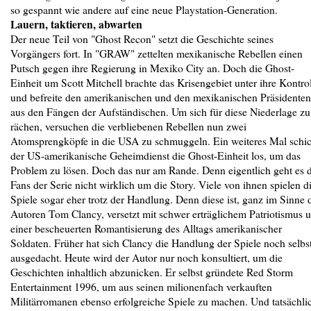
so gespannt wie andere auf eine neue Playstation-Generation.
Lauern, taktieren, abwarten
Der neue Teil von "Ghost Recon" setzt die Geschichte seines
Vorgängers fort. In "GRAW" zettelten mexikanische Rebellen einen
Putsch gegen ihre Regierung in Mexiko City an. Doch die Ghost-
Einheit um Scott Mitchell brachte das Krisengebiet unter ihre Kontro
und befreite den amerikanischen und den mexikanischen Präsidenten
aus den Fängen der Aufständischen. Um sich für diese Niederlage zu
rächen, versuchen die verbliebenen Rebellen nun zwei
Atomsprengköpfe in die USA zu schmuggeln. Ein weiteres Mal schic
der US-amerikanische Geheimdienst die Ghost-Einheit los, um das
Problem zu lösen. Doch das nur am Rande. Denn eigentlich geht es 
Fans der Serie nicht wirklich um die Story. Viele von ihnen spielen d
Spiele sogar eher trotz der Handlung. Denn diese ist, ganz im Sinne 
Autoren Tom Clancy, versetzt mit schwer erträglichem Patriotismus 
einer bescheuerten Romantisierung des Alltags amerikanischer
Soldaten. Früher hat sich Clancy die Handlung der Spiele noch selbs
ausgedacht. Heute wird der Autor nur noch konsultiert, um die
Geschichten inhaltlich abzunicken. Er selbst gründete Red Storm
Entertainment 1996, um aus seinen milionenfach verkauften
Militärromanen ebenso erfolgreiche Spiele zu machen. Und tatsächli