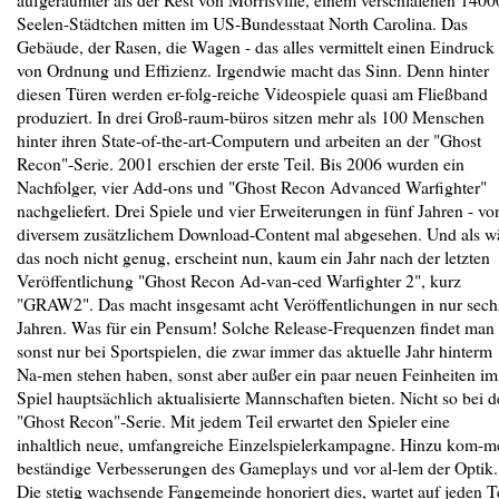
Seelen-Städtchen mitten im US-Bundesstaat North Carolina. Das
Gebäude, der Rasen, die Wagen - das alles vermittelt einen Eindruck
von Ordnung und Effizienz. Irgendwie macht das Sinn. Denn hinter
diesen Türen werden er-folg-reiche Videospiele quasi am Fließband
produziert. In drei Groß-raum-büros sitzen mehr als 100 Menschen
hinter ihren State-of-the-art-Computern und arbeiten an der "Ghost
Recon"-Serie. 2001 erschien der erste Teil. Bis 2006 wurden ein
Nachfolger, vier Add-ons und "Ghost Recon Advanced Warfighter"
nachgeliefert. Drei Spiele und vier Erweiterungen in fünf Jahren - vo
diversem zusätzlichem Download-Content mal abgesehen. Und als w
das noch nicht genug, erscheint nun, kaum ein Jahr nach der letzten
Veröffentlichung "Ghost Recon Ad-van-ced Warfighter 2", kurz
"GRAW2". Das macht insgesamt acht Veröffentlichungen in nur sech
Jahren. Was für ein Pensum! Solche Release-Frequenzen findet man
sonst nur bei Sportspielen, die zwar immer das aktuelle Jahr hinterm
Na-men stehen haben, sonst aber außer ein paar neuen Feinheiten im
Spiel hauptsächlich aktualisierte Mannschaften bieten. Nicht so bei d
"Ghost Recon"-Serie. Mit jedem Teil erwartet den Spieler eine
inhaltlich neue, umfangreiche Einzelspielerkampagne. Hinzu kom-m
beständige Verbesserungen des Gameplays und vor al-lem der Optik.
Die stetig wachsende Fangemeinde honoriert dies, wartet auf jeden T