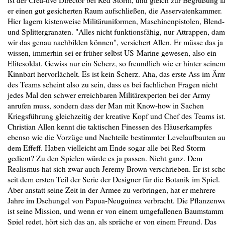
er einen gut gesicherten Raum aufschließen, die Asservatenkammer.
Hier lagern kistenweise Militäruniformen, Maschinenpistolen, Blend-
und Splittergranaten. "Alles nicht funktionsfähig, nur Attrappen, dam
wir das genau nachbilden können", versichert Allen. Er müsse das ja
wissen, immerhin sei er früher selbst US-Marine gewesen, also ein
Elitesoldat. Gewiss nur ein Scherz, so freundlich wie er hinter seine
Kinnbart hervorlächelt. Es ist kein Scherz. Aha, das erste Ass im Är
des Teams scheint also zu sein, dass es bei fachlichen Fragen nicht
jedes Mal den schwer erreichbaren Militärexperten bei der Army
anrufen muss, sondern dass der Man mit Know-how in Sachen
Kriegsführung gleichzeitig der kreative Kopf und Chef des Teams ist
Christian Allen kennt die taktischen Finessen des Häuserkampfes
ebenso wie die Vorzüge und Nachteile bestimmter Levelaufbauten a
dem Effeff. Haben vielleicht am Ende sogar alle bei Red Storm
gedient? Zu den Spielen würde es ja passen. Nicht ganz. Dem
Realismus hat sich zwar auch Jeremy Brown verschrieben. Er ist sch
seit dem ersten Teil der Serie der Designer für die Botanik im Spiel.
Aber anstatt seine Zeit in der Armee zu verbringen, hat er mehrere
Jahre im Dschungel von Papua-Neuguinea verbracht. Die Pflanzenwe
ist seine Mission, und wenn er von einem umgefallenen Baumstamm
Spiel redet, hört sich das an, als spräche er von einem Freund. Das