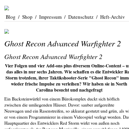
Blog
/
Shop
/
Impressum
/
Datenschutz
/
Heft-Archiv
Ghost Recon Advanced Warfighter 2
Ghost Recon Advanced Warfighter 2
Vier Folgen und vier Add-ons plus diversem Online-Content – 
das alles in nur sechs Jahren. Wie schaffen es die Entwickler R
Storm trotzdem, ihrer Taktikshooter-Serie "Ghost Recon" imm
wieder frische Impulse zu verleihen? Wir haben sie in North
Carolina besucht und nachgefragt
Ein Backsteinwürfel von einem Bürokomplex duckt sich höflich
zwischen die umliegenden Häuser. Davor: sauber aufgereihte
Neuwagen und ein Rasenstreifen, so akkurat gestutzt und grün, als w
er von einem Programmierer in einem Videospiel verlegt worden. Da
Hauptquartier des Entwicklers Red Storm wirkt von außen noch
aufgeräumter als der Rest von Morrisville, einem verschlafenen 1400