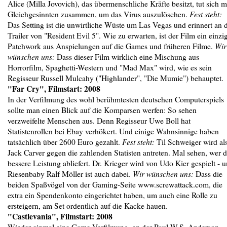
Alice (Milla Jovovich), das übermenschliche Kräfte besitzt, tut sich m
Gleichgesinnten zusammen, um das Virus auszulöschen.
Fest steht:
Das Setting ist die unwirtliche Wüste um Las Vegas und erinnert an 
Trailer von "Resident Evil 5". Wie zu erwarten, ist der Film ein einzi
Patchwork aus Anspielungen auf die Games und früheren Filme.
Wir
wünschen uns:
Dass dieser Film wirklich eine Mischung aus
Horrorfilm, Spaghetti-Western und "Mad Max" wird, wie es sein
Regisseur Russell Mulcahy ("Highlander", "Die Mumie") behauptet.
"Far Cry", Filmstart: 2008
In der Verfilmung des wohl berühmtesten deutschen Computerspiels
sollte man einen Blick auf die Komparsen werfen: So sehen
verzweifelte Menschen aus. Denn Regisseur Uwe Boll hat
Statistenrollen bei Ebay verhökert. Und einige Wahnsinnige haben
tatsächlich über 2600 Euro gezahlt.
Fest steht:
Til Schweiger wird al
Jack Carver gegen die zahlenden Statisten antreten. Mal sehen, wer d
bessere Leistung abliefert. Dr. Krieger wird von Udo Kier gespielt - 
Riesenbaby Ralf Möller ist auch dabei.
Wir wünschen uns:
Dass die
beiden Spaßvögel von der Gaming-Seite www.screwattack.com, die
extra ein Spendenkonto eingerichtet haben, um auch eine Rolle zu
ersteigern, am Set ordentlich auf die Kacke hauen.
"Castlevania", Filmstart: 2008
Wieder einmal eine Game-Verfilmung, an der Paul W.S. Anderson