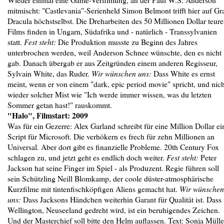
mitmischt: "Castlevania"-Serienheld Simon Belmont trifft hier auf Gr
Dracula höchstselbst. Die Dreharbeiten des 50 Millionen Dollar teur
Films finden in Ungarn, Südafrika und - natürlich - Transsylvanien
statt.
Fest steht:
Die Produktion musste zu Beginn des Jahres
unterbrochen werden, weil Anderson Schnee wünschte, den es nicht
gab. Danach übergab er aus Zeitgründen einem anderen Regisseur,
Sylvain White, das Ruder.
Wir wünschen uns:
Dass White es ernst
meint, wenn er von einem "dark, epic period movie" spricht, und nich
wieder solcher Mist wie "Ich werde immer wissen, was du letzten
Sommer getan hast!" rauskommt.
"Halo", Filmstart: 2009
Was für ein Gezerre: Alex Garland schreibt für eine Million Dollar ei
Script für Microsoft. Die verhökern es frech für zehn Millionen an
Universal. Aber dort gibt es finanzielle Probleme. 20th Century Fox
schlagen zu, und jetzt geht es endlich doch weiter.
Fest steht:
Peter
Jackson hat seine Finger im Spiel - als Produzent. Regie führen soll
sein Schützling Neill Blomkamp, der coole düster-atmosphärische
Kurzfilme mit tintenfischköpfigen Aliens gemacht hat.
Wir wünschen
uns:
Dass Jacksons Händchen weiterhin Garant für Qualität ist. Dass 
Wellington, Neuseeland gedreht wird, ist ein beruhigendes Zeichen.
Und der Masterchief soll bitte den Helm auflassen. Text: Sonja Mülle