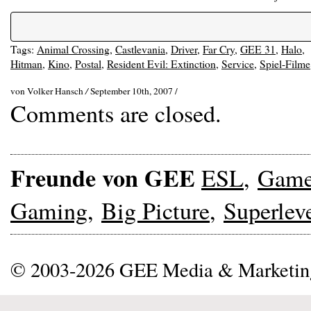
Tags:
Animal Crossing
,
Castlevania
,
Driver
,
Far Cry
,
GEE 31
,
Halo
,
Hitman
,
Kino
,
Postal
,
Resident Evil: Extinction
,
Service
,
Spiel-Filme
von Volker Hansch
/
September 10th, 2007 /
Comments are closed.
Freunde von GEE
ESL
,
Gam
Gaming
,
Big Picture
,
Superlev
© 2003-2026 GEE Media & Marketi