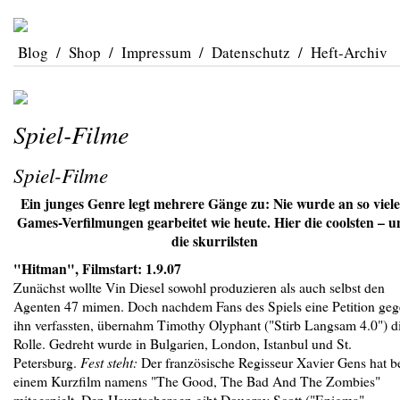
Blog
/
Shop
/
Impressum
/
Datenschutz
/
Heft-Archiv
Spiel-Filme
Spiel-Filme
Ein junges Genre legt mehrere Gänge zu: Nie wurde an so viel
Games-Verfilmungen gearbeitet wie heute. Hier die coolsten – u
die skurrilsten
"Hitman", Filmstart: 1.9.07
Zunächst wollte Vin Diesel sowohl produzieren als auch selbst den
Agenten 47 mimen. Doch nachdem Fans des Spiels eine Petition ge
ihn verfassten, übernahm Timothy Olyphant ("Stirb Langsam 4.0") d
Rolle. Gedreht wurde in Bulgarien, London, Istanbul und St.
Petersburg.
Fest steht:
Der französische Regisseur Xavier Gens hat b
einem Kurzfilm namens "The Good, The Bad And The Zombies"
mitgespielt. Den Hauptschergen gibt Dougray Scott ("Enigma",