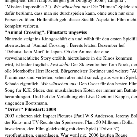
"Mission Impossible 2").
Wir wünschen uns:
Die "Hitman"-Spiele si
dafür berühmt, dass man sie durchspielen kann, ohne auch nur eine
Person zu töten. Hoffentlich geht dieser Stealth-Aspekt im Film nicht
komplett verloren.
"Animal Crossing", Filmstart: ungewiss
Nintendo steigt ins Kinogeschäft ein und wählt für den ersten Spielfi
überraschend "Animal Crossing". Bereits letzten Dezember lief
"Dobutsu kein Mori" in Japan. Ob der Anime, der eine
vorweihnachtliche Story erzählt, hierzulande in die Kinos kommen
wird, ist leider fraglich.
Fest steht:
Der Sklaventreiber Tom Nook, de
olle Motzkoffer Herr Resetti, Bürgermeister Tortimer und weitere "A
Prominenz sind vertreten, sehen aber nicht so eckig aus wie im Spiel.
Schade eigentlich.
Wir wünschen uns:
Den Oscar für den besten Fil
Song für K.K. Slider, den musikalischen Köter, der immer am Bahnh
herumlungert. Und bei der Verleihung ein Live-Duett mit Kapp'n, d
singenden Bootsmann.
"Driver" Filmstart: 2008
2003 sicherten sich Impact Pictures (Paul W.S Anderson, Jeremy Bol
die Kino- und TV-Rechte der Spieleserie. Plan: 50 Millionen Dollar
investieren, den Film gleichzeitig mit dem Spiel ("Driver 3")
veröffentlichen, einschlagen. War wohl nix. 2006 kauften Rogue