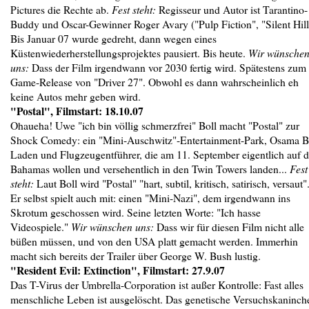
Pictures die Rechte ab.
Fest steht:
Regisseur und Autor ist Tarantino-
Buddy und Oscar-Gewinner Roger Avary ("Pulp Fiction", "Silent Hill
Bis Januar 07 wurde gedreht, dann wegen eines
Küstenwiederherstellungsprojektes pausiert. Bis heute.
Wir wünsche
uns:
Dass der Film irgendwann vor 2030 fertig wird. Spätestens zum
Game-Release von "Driver 27". Obwohl es dann wahrscheinlich eh
keine Autos mehr geben wird.
"Postal", Filmstart: 18.10.07
Ohaueha! Uwe "ich bin völlig schmerzfrei" Boll macht "Postal" zur
Shock Comedy: ein "Mini-Auschwitz"-Entertainment-Park, Osama B
Laden und Flugzeugentführer, die am 11. September eigentlich auf d
Bahamas wollen und versehentlich in den Twin Towers landen...
Fest
steht:
Laut Boll wird "Postal" "hart, subtil, kritisch, satirisch, versaut"
Er selbst spielt auch mit: einen "Mini-Nazi", dem irgendwann ins
Skrotum geschossen wird. Seine letzten Worte: "Ich hasse
Videospiele."
Wir wünschen uns:
Dass wir für diesen Film nicht alle
büßen müssen, und von den USA platt gemacht werden. Immerhin
macht sich bereits der Trailer über George W. Bush lustig.
"Resident Evil: Extinction", Filmstart: 27.9.07
Das T-Virus der Umbrella-Corporation ist außer Kontrolle: Fast alles
menschliche Leben ist ausgelöscht. Das genetische Versuchskaninch