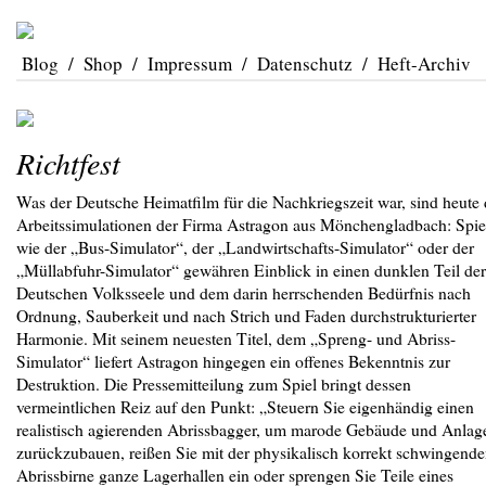
Blog
/
Shop
/
Impressum
/
Datenschutz
/
Heft-Archiv
Richtfest
Was der Deutsche Heimatfilm für die Nachkriegszeit war, sind heute 
Arbeitssimulationen der Firma Astragon aus Mönchengladbach: Spie
wie der „Bus-Simulator“, der „Landwirtschafts-Simulator“ oder der
„Müllabfuhr-Simulator“ gewähren Einblick in einen dunklen Teil der
Deutschen Volksseele und dem darin herrschenden Bedürfnis nach
Ordnung, Sauberkeit und nach Strich und Faden durchstrukturierter
Harmonie. Mit seinem neuesten Titel, dem „Spreng- und Abriss-
Simulator“ liefert Astragon hingegen ein offenes Bekenntnis zur
Destruktion.
Die Pressemitteilung zum Spiel bringt dessen
vermeintlichen Reiz auf den Punkt: „Steuern Sie eigenhändig einen
realistisch agierenden Abrissbagger, um marode Gebäude und Anlag
zurückzubauen, reißen Sie mit der physikalisch korrekt schwingend
Abrissbirne ganze Lagerhallen ein oder sprengen Sie Teile eines