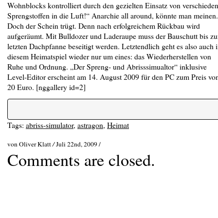
Wohnblocks kontrolliert durch den gezielten Einsatz von verschiede
Sprengstoffen in die Luft!“ Anarchie all around, könnte man meinen.
Doch der Schein trügt. Denn nach erfolgreichem Rückbau wird
aufgeräumt. Mit Bulldozer und Laderaupe muss der Bauschutt bis zu
letzten Dachpfanne beseitigt werden. Letztendlich geht es also auch 
diesem Heimatspiel wieder nur um eines: das Wiederherstellen von
Ruhe und Ordnung. „Der Spreng- und Abrisssimualtor“ inklusive
Level-Editor erscheint am 14. August 2009 für den PC zum Preis vo
20 Euro. [nggallery id=2]
Tags:
abriss-simulator
,
astragon
,
Heimat
von Oliver Klatt
/
Juli 22nd, 2009 /
Comments are closed.