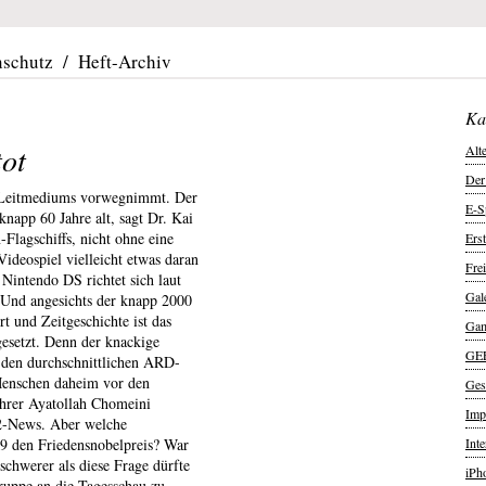
nschutz
/
Heft-Archiv
Ka
tot
Alt
Der
s Leitmediums vorwegnimmt. Der
E-S
knapp 60 Jahre alt, sagt Dr. Kai
Flagschiffs, nicht ohne eine
Ers
ideospiel vielleicht etwas daran
Frei
Nintendo DS richtet sich laut
Gal
 Und angesichts der knapp 2000
t und Zeitgeschichte ist das
Ga
esetzt. Denn der knackige
GE
 den durchschnittlichen ARD-
 Menschen daheim vor den
Ges
ührer Ayatollah Chomeini
Imp
L2-News. Aber welche
99 den Friedensnobelpreis? War
Int
schwerer als diese Frage dürfte
iPh
gruppe an die Tagesschau zu