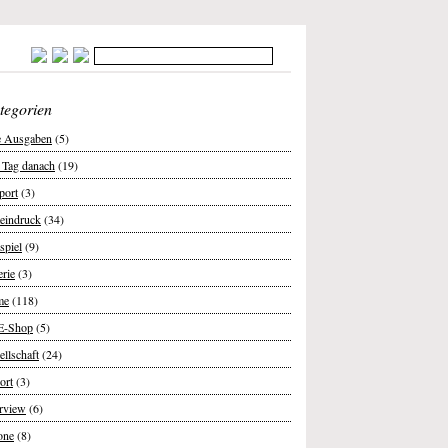
tegorien
e Ausgaben
(5)
 Tag danach
(19)
port
(3)
teindruck
(34)
spiel
(9)
erie
(3)
me
(118)
E-Shop
(5)
ellschaft
(24)
ort
(3)
erview
(6)
one
(8)