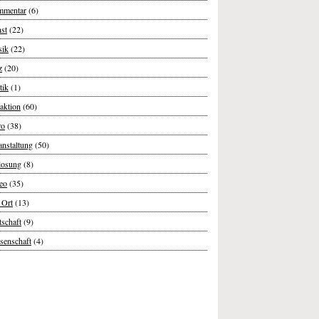
mentar
(6)
st
(22)
ik
(22)
z
(20)
tik
(1)
aktion
(60)
ro
(38)
anstaltung
(50)
losung
(8)
eo
(35)
 Ort
(13)
tschaft
(9)
senschaft
(4)