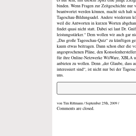
binden. Wenn Fragen zur Zeitgeschichte nur 
beantwortet werden können, macht sich halt s
Tageschau-Bildungsadel. Andere wiederum kön
weil die Antworten in kurzen Worten abgehan
findet quasi nicht statt. Dabei sei laut Dr. Gni
leistungsstärker.“ Dem wollen wir auch gar n
„Das große Tagesschau-Quiz“ zu künftigen ges
kaum etwas beitragen. Dann schon eher die 
angesprochenen Pläne, den Konsolenherstelle
für ihre Online-Netzwerke WiiWare, XBLA un
anbieten zu wollen. Denn „der Glaube, dass 
interessiert sind“, ist nicht nur bei der Tage
uns.
von Tim Rittmann
/
September 25th, 2009 /
Comments are closed.