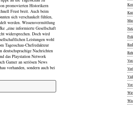
Kom
von promovierten Historikern
chnell Frust breit. Auch beim
Kun
nten sich verschaukelt fühlen,
Mus
delt werden. Wissensvermittlung
ffke „eine informierte Gesellschaft
Net
icht widersprechen. Doch wird
Poli
ellschaftlichen Leistungen wohl
Red
vom Tagesschau-Chefredakteur
rn deutschsprachige Nachrichten
Ret
d das Playstation Network
Ver
auch Gamer an seriösen News
sschau vorhanden, sondern auch bei
Ver
Vid
Vor
Wir
Wis