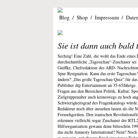
Blog
/
Shop
/
Impressum
/
Date
Sie ist dann auch bald 
Sechzig! Eine Zahl, die wohl das Ende eine
durchschnittliche „Tagesschau“-Zuschauer sei 
Gniffke, Chefredakteur des ARD- Nachrichten-
Spur Resignation. Kann das erste Tagesschau-V
ändern? „Das große Tagesschau-Quiz“ für das 
Publisher dtp Entertainment an 35-65Jährige.
Fragen aus den Bereichen Politik, Kultur, Spor
Zielgruppenalter auch keineswegs zu hoch ang
Schwierigkeitsgrad des Fragenkatalogs würde
Redakteur noch älter aussehen lassen als die
Fernsehgeräten. Den iranischen Revolutionsf
erkennen vielleicht sogar Zuschauer der RT
Hilfsorganisation gewann denn bitteschön 19
das nicht Amnesty International? Nein? Noch 
es nur sein, mit diesem Spiel eine junge Ziel