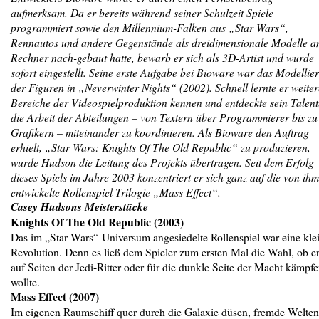
aufmerksam. Da er bereits während seiner Schulzeit Spiele
programmiert sowie den Millennium-Falken aus „Star Wars“,
Rennautos und andere Gegenstände als dreidimensionale Modelle 
Rechner nach-gebaut hatte, bewarb er sich als 3D-Artist und wurde
sofort eingestellt. Seine erste Aufgabe bei Bioware war das Modellie
der Figuren in „Neverwinter Nights“ (2002). Schnell lernte er weiter
Bereiche der Videospielproduktion kennen und entdeckte sein Talent
die Arbeit der Abteilungen – von Textern über Programmierer bis zu
Grafikern – miteinander zu koordinieren. Als Bioware den Auftrag
erhielt, „Star Wars: Knights Of The Old Republic“ zu produzieren,
wurde Hudson die Leitung des Projekts übertragen. Seit dem Erfolg
dieses Spiels im Jahre 2003 konzentriert er sich ganz auf die von ihm
entwickelte Rollenspiel-Trilogie „Mass Effect“.
Casey Hudsons Meisterstücke
Knights Of The Old Republic (2003)
Das im „Star Wars“-Universum angesiedelte Rollenspiel war eine kle
Revolution. Denn es ließ dem Spieler zum ersten Mal die Wahl, ob e
auf Seiten der Jedi-Ritter oder für die dunkle Seite der Macht kämpf
wollte.
Mass Effect (2007)
Im eigenen Raumschiff quer durch die Galaxie düsen, fremde Welten