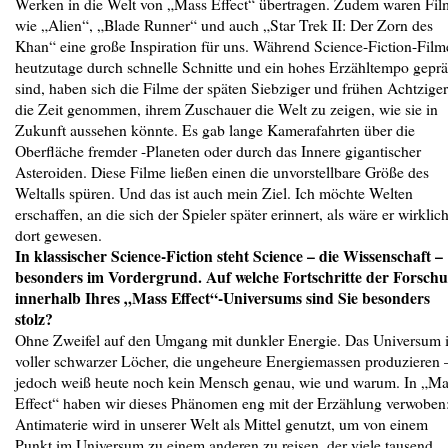
Werken in die Welt von „Mass Effect“ übertragen. Zudem waren Fil
wie „Alien“, „Blade Runner“ und auch „Star Trek II: Der Zorn des
Khan“ eine große Inspiration für uns. Während Science-Fiction-Film
heutzutage durch schnelle Schnitte und ein hohes Erzähltempo geprä
sind, haben sich die Filme der späten Siebziger und frühen Achtziger
die Zeit genommen, ihrem Zuschauer die Welt zu zeigen, wie sie in
Zukunft aussehen könnte. Es gab lange Kamerafahrten über die
Oberfläche fremder -Planeten oder durch das Innere gigantischer
Asteroiden. Diese Filme ließen einen die unvorstellbare Größe des
Weltalls spüren. Und das ist auch mein Ziel. Ich möchte Welten
erschaffen, an die sich der Spieler später erinnert, als wäre er wirklic
dort gewesen.
In klassischer Science-Fiction steht Science – die Wissenschaft –
besonders im Vordergrund. Auf welche Fortschritte der Forsch
innerhalb Ihres „Mass Effect“-Universums sind Sie besonders
stolz?
Ohne Zweifel auf den Umgang mit dunkler Energie. Das Universum i
voller schwarzer Löcher, die ungeheure Energiemassen produzieren 
jedoch weiß heute noch kein Mensch genau, wie und warum. In „Ma
Effect“ haben wir dieses Phänomen eng mit der Erzählung verwoben
Antimaterie wird in unserer Welt als Mittel genutzt, um von einem
Punkt im Universum zu einem anderen zu reisen, der viele tausend