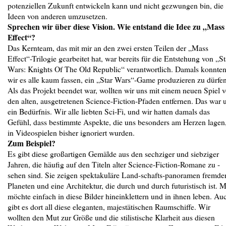
potenziellen Zukunft entwickeln kann und nicht gezwungen bin, die
Ideen von anderen umzusetzen.
Sprechen wir über diese Vision. Wie entstand die Idee zu „Mass
Effect“?
Das Kernteam, das mit mir an den zwei ersten Teilen der „Mass
Effect“-Trilogie gearbeitet hat, war bereits für die Entstehung von „St
Wars: Knights Of The Old Republic“ verantwortlich. Damals konnte
wir es alle kaum fassen, ein „Star Wars“-Game produzieren zu dürfen
Als das Projekt beendet war, wollten wir uns mit einem neuen Spiel 
den alten, ausgetretenen Science-Fiction-Pfaden entfernen. Das war 
ein Bedürfnis. Wir alle liebten Sci-Fi, und wir hatten damals das
Gefühl, dass bestimmte Aspekte, die uns besonders am Herzen lagen
in Videospielen bisher ignoriert wurden.
Zum Beispiel?
Es gibt diese großartigen Gemälde aus den sechziger und siebziger
Jahren, die häufig auf den Titeln alter Science-Fiction-Romane zu -
sehen sind. Sie zeigen spektakuläre Land-schafts-panoramen fremde
Planeten und eine Architektur, die durch und durch futuristisch ist. 
möchte einfach in diese Bilder hineinklettern und in ihnen leben. Au
gibt es dort all diese eleganten, majestätischen Raumschiffe. Wir
wollten den Mut zur Größe und die stilistische Klarheit aus diesen