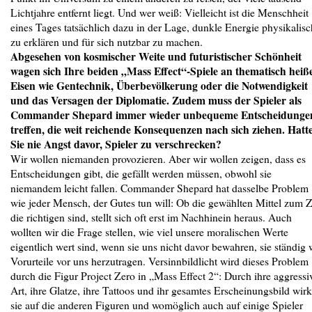
Lichtjahre entfernt liegt. Und wer weiß: Vielleicht ist die Menschheit
eines Tages tatsächlich dazu in der Lage, dunkle Energie physikalisc
zu erklären und für sich nutzbar zu machen.
Abgesehen von kosmischer Weite und futuristischer Schönheit
wagen sich Ihre beiden „Mass Effect“-Spiele an thematisch heiß
Eisen wie Gentechnik, Überbevölkerung oder die Notwendigkeit
und das Versagen der Diplomatie. Zudem muss der Spieler als
Commander Shepard immer wieder unbequeme Entscheidunge
treffen, die weit reichende Konsequenzen nach sich ziehen. Hatt
Sie nie Angst davor, Spieler zu verschrecken?
Wir wollen niemanden provozieren. Aber wir wollen zeigen, dass es
Entscheidungen gibt, die gefällt werden müssen, obwohl sie
niemandem leicht fallen. Commander Shepard hat dasselbe Problem
wie jeder Mensch, der Gutes tun will: Ob die gewählten Mittel zum Z
die richtigen sind, stellt sich oft erst im Nachhinein heraus. Auch
wollten wir die Frage stellen, wie viel unsere moralischen Werte
eigentlich wert sind, wenn sie uns nicht davor bewahren, sie ständig 
Vorurteile vor uns herzutragen. Versinnbildlicht wird dieses Problem
durch die Figur Project Zero in „Mass Effect 2“: Durch ihre aggressi
Art, ihre Glatze, ihre Tattoos und ihr gesamtes Erscheinungsbild wirk
sie auf die anderen Figuren und womöglich auch auf einige Spieler