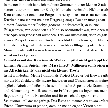
In meiner Kindheit habe ich mehrere Sommer in einer kleinen Stadt
namens Jasper inmitten der Rocky Mountains verbracht. Nicht nur al
Kind erscheinen einem die Berge dort riesig – sie sind es tatsächlich.
Kürzlich habe ich mit meinem Flugzeug einige Runden über genau
diesem Abschnitt der Rockys gedreht und festgestellt, dass jene
Felsgiganten, von denen ich als Kind so beeindruckt war, von oben 
eine Spielzeuglandschaft aussehen. Das war interessant, denn es gab
keinen Perspektivwechsel: Auch dieses Mal kam ich mir ganz klein v
Ich habe mich gefühlt, als würde ich ein Modellflugzeug über dieser
Miniaturlandschaft kreisen lassen – mit dem Unterschied, dass ich
selbst im Cockpit saß.
Obwohl es mit der Karriere als Weltraumpilot nicht geklappt hat
können Sie mit Spielen wie „Mass Effect“ Millionen von Spielern
ins All schicken. Ist das nicht ein kleiner Trost?
Es ist wunderbar. Meine Position als Project Director bei Bioware gib
mir die Möglichkeit, alle meine Interessen und Obsessionen in meine
tägliche Arbeit einfließen zu lassen: filmische Aspekte wie Dramatur
und Beleuchtung, Musik und meine Erfahrungen als Ingenieur, mein
Begeisterung für die Raumfahrt und für entscheidungskritische
Situationen. All das ist gefragt. Das Beste an meiner Arbeit am „Mas
Effect“-Universum ist jedoch, dass ich meine eigene Vision einer