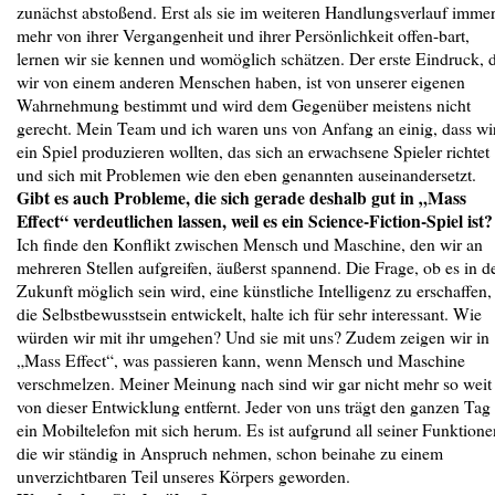
zunächst abstoßend. Erst als sie im weiteren Handlungsverlauf imme
mehr von ihrer Vergangenheit und ihrer Persönlichkeit offen-bart,
lernen wir sie kennen und womöglich schätzen. Der erste Eindruck, 
wir von einem anderen Menschen haben, ist von unserer eigenen
Wahrnehmung bestimmt und wird dem Gegenüber meistens nicht
gerecht. Mein Team und ich waren uns von Anfang an einig, dass wi
ein Spiel produzieren wollten, das sich an erwachsene Spieler richtet
und sich mit Problemen wie den eben genannten auseinandersetzt.
Gibt es auch Probleme, die sich gerade deshalb gut in „Mass
Effect“ verdeutlichen lassen, weil es ein Science-Fiction-Spiel ist?
Ich finde den Konflikt zwischen Mensch und Maschine, den wir an
mehreren Stellen aufgreifen, äußerst spannend. Die Frage, ob es in d
Zukunft möglich sein wird, eine künstliche Intelligenz zu erschaffen,
die Selbstbewusstsein entwickelt, halte ich für sehr interessant. Wie
würden wir mit ihr umgehen? Und sie mit uns? Zudem zeigen wir in
„Mass Effect“, was passieren kann, wenn Mensch und Maschine
verschmelzen. Meiner Meinung nach sind wir gar nicht mehr so weit
von dieser Entwicklung entfernt. Jeder von uns trägt den ganzen Tag
ein Mobiltelefon mit sich herum. Es ist aufgrund all seiner Funktione
die wir ständig in Anspruch nehmen, schon beinahe zu einem
unverzichtbaren Teil unseres Körpers geworden.