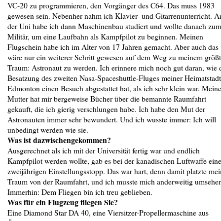
VC-20 zu programmieren, den Vorgänger des C64. Das muss 1983
gewesen sein. Nebenher nahm ich Klavier- und Gitarrenunterricht. A
der Uni habe ich dann Maschinenbau studiert und wollte danach zu
Militär, um eine Laufbahn als Kampfpilot zu beginnen. Meinen
Flugschein habe ich im Alter von 17 Jahren gemacht. Aber auch das
wäre nur ein weiterer Schritt gewesen auf dem Weg zu meinem größ
Traum: Astronaut zu werden. Ich erinnere mich noch gut daran, wie 
Besatzung des zweiten Nasa-Spaceshuttle-Fluges meiner Heimatstadt
Edmonton einen Besuch abgestattet hat, als ich sehr klein war. Mein
Mutter hat mir bergeweise Bücher über die bemannte Raumfahrt
gekauft, die ich gierig verschlungen habe. Ich habe den Mut der
Astronauten immer sehr bewundert. Und ich wusste immer: Ich will
unbedingt werden wie sie.
Was ist dazwischengekommen?
Ausgerechnet als ich mit der Universität fertig war und endlich
Kampfpilot werden wollte, gab es bei der kanadischen Luftwaffe ein
zweijährigen Einstellungsstopp. Das war hart, denn damit platzte mei
Traum von der Raumfahrt, und ich musste mich anderweitig umsehe
Immerhin: Dem Fliegen bin ich treu geblieben.
Was für ein Flugzeug fliegen Sie?
Eine Diamond Star DA 40, eine Viersitzer-Propellermaschine aus