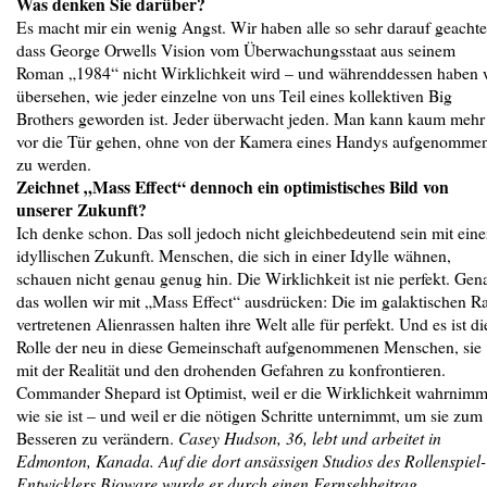
Was denken Sie darüber?
Es macht mir ein wenig Angst. Wir haben alle so sehr darauf geachte
dass George Orwells Vision vom Überwachungsstaat aus seinem
Roman „1984“ nicht Wirklichkeit wird – und währenddessen haben 
übersehen, wie jeder einzelne von uns Teil eines kollektiven Big
Brothers geworden ist. Jeder überwacht jeden. Man kann kaum mehr
vor die Tür gehen, ohne von der Kamera eines Handys aufgenomme
zu werden.
Zeichnet „Mass Effect“ dennoch ein optimistisches Bild von
unserer Zukunft?
Ich denke schon. Das soll jedoch nicht gleichbedeutend sein mit eine
idyllischen Zukunft. Menschen, die sich in einer Idylle wähnen,
schauen nicht genau genug hin. Die Wirklichkeit ist nie perfekt. Gen
das wollen wir mit „Mass Effect“ ausdrücken: Die im galaktischen Ra
vertretenen Alienrassen halten ihre Welt alle für perfekt. Und es ist di
Rolle der neu in diese Gemeinschaft aufgenommenen Menschen, sie
mit der Realität und den drohenden Gefahren zu konfrontieren.
Commander Shepard ist Optimist, weil er die Wirklichkeit wahrnimm
wie sie ist – und weil er die nötigen Schritte unternimmt, um sie zum
Besseren zu verändern.
Casey Hudson, 36, lebt und arbeitet in
Edmonton, Kanada. Auf die dort ansässigen Studios des Rollenspiel-
Entwicklers Bioware wurde er durch einen Fernsehbeitrag