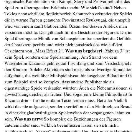
organische Kombination von Kampf, Story und Zeitvertreib, die das
Wie sieht’s aus?
Spiel zum überragenden Erlebnis macht.
Neben
Tokios neonschrillem Rotlichtbezirk Kamurocho erkundet der Spiele
die in warme Farben getauchte Provinzstadt Ryukyugai, die umspült
wird von einem sanft blubbernden Ozean, bei dessen Anblick man
versinken möchte. Das gilt auch für die Gesichter der Figuren: Die in
Spiel übertragene Mimik von Schauspielern transportiert die Gefühle
der Charaktere perfekt und wirkt nicht ausdruckslos wie auf den
Was uns begeistert
Gesichtern von „Mass Effect 2“.
„Yakuza 3“ ist
kein Spiel, sondern eine Spielsammlung. Am Strand vor dem
Waisenheim Kazumas geht es auf Fischfang und zum Versteckspiel 
den Kindern. Solche Aktivitäten sind meist als vollwertige Simulatio
aufgebaut, die weit über Minispielniveau hinausgehen: Billard und G
zum Beispiel sind so komplex, dass andere Publisher sie als
eigenständige Spiele verkaufen würden. Auch die Nebenmissionen s
abwechslungsreicher als früher. Und sogar eine kleine Filmrolle ist fü
Kazuma drin – für die er dann Texte lernen muss. Bei aller Vielfalt
wirkt das nie aufgesetzt, sondern vertieft nur den Eindruck, zu Besuc
in einer der glaubwürdigsten Spielewelten der vergangenen Jahre zu
Was uns nervt
sein.
So komplex die Beziehungen der Figuren
untereinander sind, wirklich beeinflussen lassen sie sich nicht.
Erzählerisch ist „Yakuza“ erzkonservativ. Und dass nur die Hauptsto