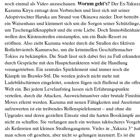
Worum geht’s?
noch einmal als Video anzuschauen.
Der Ex-Yakuz
Kazuma Kiryu entsagt dem Verbrechen und lässt sich mit seiner
Adoptivtochter Haruka am Strand von Okinawa nieder. Dort betreibt 
ein Waisenhaus und kümmert sich um die Sorgen seiner Schützlinge
um Taschengeldknappheit und die erste Liebe. Doch Immobilienhaie
wollen den Küstenstreifen einstampfen, um ein Bade-Resort zu
eröffnen. Also zieht Kazuma wieder durch die Straßen des fiktiven
Rotlichtviertels Kamurocho, um die kriminellen Geschäftemacher
Tokios zu bekämpfen. Die Stadt lässt sich dabei frei zu Fuß erkunden
durch Gespräche mit den Hauptcharakteren wird die Handlung
vorangetrieben. Ein zentrales Spielelement sind immer noch die
Kämpfe im Brawler-Stil. Die werden jedoch nicht mehr mit
Ladebildschirmen eingeleitet, sondern fügen sich fließend in die offe
Welt ein. Bei jedem Levelaufstieg lassen sich Erfahrungspunkte
verteilen, durch die Attacken, Ausweichmanöver oder brutale Finishi
Moves erlernt werden. Kazuma mit neuen Fähigkeiten und Ausrüstu
aufzuwerten ist ein treibendes Rollenspielelement – und ohne die
Upgrades und deren gezielten Einsatz sind die harten Bosskämpfe a
nicht zu schaffen. Sie verlangen auch ein weitaus taktischeres Vorge
als Keilereien mit kleinen Straßengangstern. Vieles in „Yakuza 3“ hat
man schon oft gesehen, aber nicht so gelungen inzeniert. Es ist die