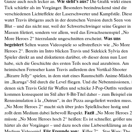
Wie sieht’s aus?
Ganze auch noch lecker an.
Die Grafik wirkt einen
Tick schärfer als im Vorgänger. Besonders beeindruckend sind die
verschiedenen Lichteffekte der Laserschwerter und Kampfstile. Dies
watet Travis übrigens auch in der deutschen Version durch Seen von
Blut – und das nicht nur, weil der Schwertschwinger seine Gegner in
Massen filetiert, sondern vor allem, weil das Erwachsenenspiel „No
Was uns
More Heroes 2“ hierzulande ungeschnitten erscheint.
begeistert
Selten waren Videospiele so selbstreflexiv wie „No More
Heroes 2“. ­Bereits im Intro blicken Travis und Sidekick Sylvia den
Spieler direkt an und diskutieren darüber, ob dieser denn nun Lust
habe, sich die Geschichte des ersten Teils noch mal anzuhören. Am
heimischen Fernseher kann Travis außerdem den Vertikal-Shooter
„Bizarre Jelly“ spielen, in dem statt eines Raumschiffs Anime-Mädc
im „Ikaruga“-Stil durch die Level fliegen. Und die Nebenmissionen, 
denen sich Travis Geld für Waffen und schicke ­J-Pop-Outfits verdient
kommen konsequent im Stil alter 8-Bit-Titel daher – zum Beispiel ei
Rennsimulation à la „Outrun“, in der Pizza ausgeliefert werden muss.
„No More Heroes 2“ macht sich über jedes Spielklischee lus­tig und
Fazit
zollt dem Medium dabei liebevoll Respekt.
„No More Heroes 2
müsste „No More Heroes hoch 2“ heißen: Es ist schneller, größer un
härter als der Vorgänger – und dazu noch eine Liebeserklärung an d
Für Freunde von:
Medium Videospiel.
„Killer 7“, „Star Wars: The