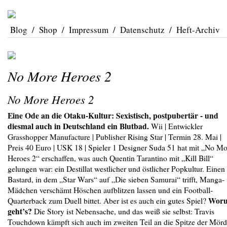
Blog
/
Shop
/
Impressum
/
Datenschutz
/
Heft-Archiv
No More Heroes 2
No More Heroes 2
Eine Ode an die Otaku-Kultur: Sexistisch, postpubertär - und
diesmal auch in Deutschland ein Blutbad.
Wii | Entwickler
Grasshopper Manufacture | Publisher Rising Star | Termin 28. Mai |
Preis 40 Euro | USK 18 | Spieler 1 Designer Suda 51 hat mit „No Mo
Heroes 2“ erschaffen, was auch Quentin Tarantino mit „Kill Bill“
gelungen war: ein Destillat westlicher und östlicher Popkultur. Einen
Bastard, in dem „Star Wars“ auf „Die sieben Samurai“ trifft, Manga-
Mädchen verschämt Höschen aufblitzen lassen und ein Football-
Wor
Quarterback zum ­Duell bittet. Aber ist es auch ein gutes Spiel?
geht’s?
Die Story ist Nebensache, und das weiß sie selbst: Travis
Touchdown kämpft sich auch im zweiten Teil an die Spitze der Mörd