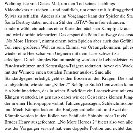
Weltrangliste vor. Dieses Mal, um den Tod seines Lieblings-
Videothekars zu rächen – und natürlich, um erneut mit Auftraggeber
Sylvia zu schlafen. Anders als im Vorgänger kann der Spieler die Sta
Santa Destroy dabei nicht im Stil der „GTA“-Serie frei erkunden,
sondern wählt einfach aus einer Karte den nächsten Kampfplatz aus
und wird dorthin teleportiert. Das erspart die öden Laufwege des erst
„No More Heroes“, nimmt einem beim Spielen aber auch das Gefühl
Teil einer größeren Welt zu sein. Einmal vor Ort angekommen, gilt e
wieder eine Heerschar von Gegnern mit dem Laserschwert zu
erledigen. Durch simples Buttonmashing werden die ­Lebensleisten v
Pis­tolenschützen und Kettensägen-Trägern reduziert, bevor ein Wack
mit der Wiimote einen brutalen Finisher auslöst. Sind alle
Standardgegner erledigt, geht es den Bossen an den Kragen. Die sin
so abgedreht, wie sie nur „Killer 7“-Schöpfer Suda51 entwerfen kann
Ein Schulmädchen, das in seiner Blockflöte ein Laserschwert mit zw
Klingen versteckt, ist genauso dabei wie der Geist eines kleinen Jung
der in einer Horrorpuppe wohnt. Fahrzeugpassagen, Schleichmissio­n
und Mech-Kämpfe lockern die Endgegnerduelle auf, und zwei der
Kämpfe werden in den ­Rollen von Schülerin Shinobu oder Travis’
Bruder Henry ausgefochten. „No More Heroes 2“ bietet also von all
was der Vorgänger serviert hat, eine doppelte Portion und richtet das