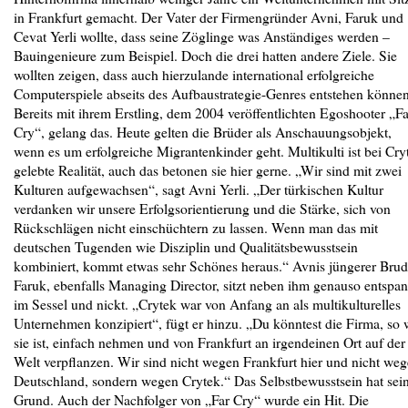
in Frankfurt gemacht. Der Vater der Firmengründer Avni, Faruk und
Cevat Yerli wollte, dass seine Zöglinge was Anständiges werden –
Bauingenieure zum Beispiel. Doch die drei hatten andere Ziele. Sie
wollten zeigen, dass auch hierzulande international erfolgreiche
Computerspiele abseits des Aufbaustrategie-Genres entstehen können
Bereits mit ihrem Erstling, dem 2004 veröffentlichten Egoshooter „Fa
Cry“, gelang das. Heute gelten die Brüder als Anschauungsobjekt,
wenn es um erfolgreiche Migrantenkinder geht. Multikulti ist bei Cry
gelebte Realität, auch das betonen sie hier gerne. „Wir sind mit zwei
Kulturen aufgewachsen“, sagt Avni Yerli. „Der türkischen Kultur
verdanken wir unsere Erfolgsorientierung und die Stärke, sich von
Rückschlägen nicht einschüchtern zu lassen. Wenn man das mit
deutschen Tugenden wie Disziplin und Qualitätsbewusstsein
kombiniert, kommt etwas sehr Schönes heraus.“ Avnis jüngerer Brud
Faruk, ebenfalls Managing Director, sitzt neben ihm genauso entspan
im Sessel und nickt. „Crytek war von Anfang an als multikulturelles
Unternehmen konzipiert“, fügt er hinzu. „Du könntest die Firma, so 
sie ist, einfach nehmen und von Frankfurt an irgendeinen Ort auf der
Welt verpflanzen. Wir sind nicht wegen Frankfurt hier und nicht we
Deutschland, sondern wegen Crytek.“ Das Selbstbewusstsein hat sei
Grund. Auch der Nachfolger von „Far Cry“ wurde ein Hit. Die