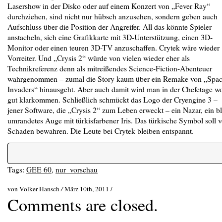
Lasershow in der Disko oder auf einem Konzert von „Fever Ray“
durchziehen, sind nicht nur hübsch anzusehen, sondern geben auch
Aufschluss über die Position der Angreifer. All das könnte Spieler
anstacheln, sich eine Grafikkarte mit 3D-Unterstützung, einen 3D-
Monitor oder einen teuren 3D-TV anzuschaffen. Crytek wäre wieder
Vorreiter. Und „Crysis 2“ würde von vielen wieder eher als
Technikreferenz denn als mitreißendes Science-Fiction-Abenteuer
wahrgenommen – zumal die Story kaum über ein Remake von „Spa
Invaders“ hinausgeht. Aber auch damit wird man in der Chefetage w
gut klarkommen. Schließlich schmückt das Logo der Cryengine 3 –
jener Software, die „Crysis 2“ zum Leben erweckt – ein Nazar, ein b
umrandetes Auge mit türkisfarbener Iris. Das türkische Symbol soll v
Schaden bewahren. Die Leute bei Crytek bleiben entspannt.
Tags:
GEE 60
,
nur_vorschau
von Volker Hansch
/
März 10th, 2011 /
Comments are closed.