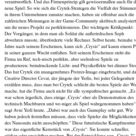
verantwortlich. Und das Firmenprinzip gilt gewissermaßen auch für 
neue Spiel: So wie sich die Crytek-Strategen die Vielfalt der Stimme
in ihrem Unternehmen zunutze machen, haben sie offenbar auch die
zahlreichen Meinungen in der Game-Community akribisch analysiert
um ihr neues Projekt zu perfektionieren. Der wichtigste Kritikpunkt:
Der Vorgänger, in dem man als Soldat die außerirdischen Seph
abwehren musste, überforderte viele Rechner. Selbst heute, beinahe v
Jahre nach seinem Erscheinen, kann sich „Crysis“ auf kaum einem 
in seiner ganzen Wucht entfalten. Seit seinem Erscheinen steht die
Firma im Ruf, tech-nisch perfekte, aber seelenlose Spiele zu
produzieren: beindruckende Licht- und Physikeffekte bei dünner Sto
Das hat Crytek ein unangenehmes Protzer-Image eingebracht, und da
Creative Director Cevat, der jüngste der Yerlis, bei jeder Gelegenheit
erzählen muss, dass man bei Crytek schlicht die besten Spiele der We
mache, hat die Firma auch nicht für alle sympathischer gemacht. „Es
war schon ärgerlich, dass einige ‚Crysis‘ eher als Demonstration des
technisch Machbaren und we-niger als Spiel wahrgenommen haben“
sagt Avni Yerli heute. „Dabei war auch das Gameplay sehr gut. Wir
haben jedoch feststellen müssen, dass viele Spieler die Möglichkeite
des Nanosuits nicht ausschöpften.“ Diese futuristische Kampfmontur
war das eigentliche Kernstück von „Crysis“. Sie konnte schneller,
stärker oder unsichtbar machen. Bei der Entwicklung von „Crysis 2“