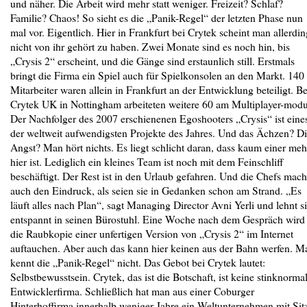
und näher. Die Arbeit wird mehr statt weniger. Freizeit? Schlaf?
Familie? Chaos! So sieht es die „Panik-Regel“ der letzten Phase nun
mal vor. Eigentlich. Hier in Frankfurt bei Crytek scheint man allerdin
nicht von ihr gehört zu haben. Zwei Monate sind es noch hin, bis
„Crysis 2“ erscheint, und die Gänge sind erstaunlich still. Erstmals
bringt die Firma ein Spiel auch für Spielkonsolen an den Markt. 140
Mitarbeiter waren allein in Frankfurt an der Entwicklung beteiligt. Be
Crytek UK in Nottingham arbeiteten weitere 60 am Multiplayer-modu
Der Nachfolger des 2007 erschienenen Egoshooters „Crysis“ ist eine
der weltweit aufwendigsten Projekte des Jahres. Und das Ächzen? D
Angst? Man hört nichts. Es liegt schlicht daran, dass kaum einer meh
hier ist. Lediglich ein kleines Team ist noch mit dem Feinschliff
beschäftigt. Der Rest ist in den Urlaub gefahren. Und die Chefs mac
auch den Eindruck, als seien sie in Gedanken schon am Strand. „Es
läuft alles nach Plan“, sagt Managing Director Avni Yerli und lehnt s
entspannt in seinen Bürostuhl. Eine Woche nach dem Gespräch wird
die Raubkopie einer unfertigen Version von „Crysis 2“ im Internet
auftauchen. Aber auch das kann hier keinen aus der Bahn werfen. M
kennt die „Panik-Regel“ nicht. Das Gebot bei Crytek lautet:
Selbstbewusstsein. Crytek, das ist die Botschaft, ist keine stinknorma
Entwicklerfirma. Schließlich hat man aus einer Coburger
Hinterhoffirma innerhalb weniger Jahre ein Weltunternehmen mit Sit