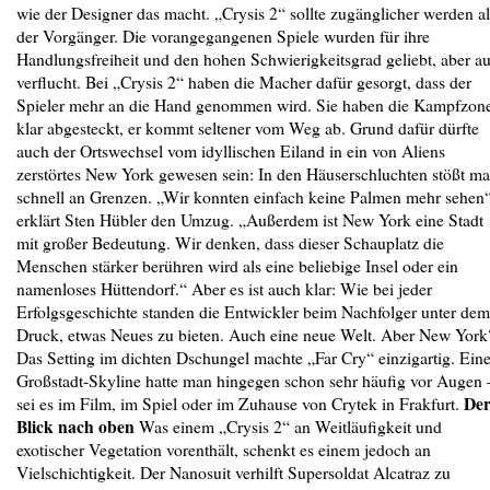
wie der Designer das macht. „Crysis 2“ sollte zugänglicher werden al
der Vorgänger. Die vorangegangenen Spiele wurden für ihre
Handlungsfreiheit und den hohen Schwierigkeitsgrad geliebt, aber a
verflucht. Bei „Crysis 2“ haben die Macher dafür gesorgt, dass der
Spieler mehr an die Hand genommen wird. Sie haben die Kampfzon
klar abgesteckt, er kommt seltener vom Weg ab. Grund dafür dürfte
auch der Ortswechsel vom idyllischen Eiland in ein von Aliens
zerstörtes New York gewesen sein: In den Häuserschluchten stößt m
schnell an Grenzen. „Wir konnten einfach keine Palmen mehr sehen“
erklärt Sten Hübler den Umzug. „Außerdem ist New York eine Stadt
mit großer Bedeutung. Wir denken, dass dieser Schauplatz die
Menschen stärker berühren wird als eine beliebige Insel oder ein
namenloses Hüttendorf.“ Aber es ist auch klar: Wie bei jeder
Erfolgsgeschichte standen die Entwickler beim Nachfolger unter dem
Druck, etwas Neues zu bieten. Auch eine neue Welt. Aber New York
Das Setting im dichten Dschungel machte „Far Cry“ einzigartig. Ein
Großstadt-Skyline hatte man hingegen schon sehr häufig vor Augen 
De
sei es im Film, im Spiel oder im Zuhause von Crytek in Frakfurt.
Blick nach oben
Was einem „Crysis 2“ an Weitläufigkeit und
exotischer Vegetation vorenthält, schenkt es einem jedoch an
Vielschichtigkeit. Der Nanosuit verhilft Supersoldat Alcatraz zu