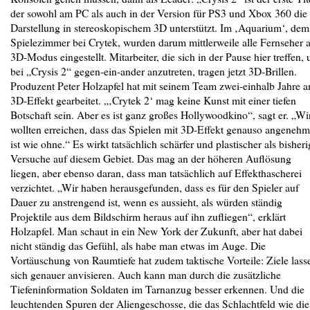
der sowohl am PC als auch in der Version für PS3 und Xbox 360 die
Darstellung in stereoskopischem 3D unterstützt. Im ‚Aquarium‘, dem
Spielezimmer bei Crytek, wurden darum mittlerweile alle Fernseher 
3D-Modus eingestellt. Mitarbeiter, die sich in der Pause hier treffen,
bei „Crysis 2“ gegen-ein-ander anzutreten, tragen jetzt 3D-Brillen.
Produzent Peter Holzapfel hat mit seinem Team zwei-einhalb Jahre 
3D-Effekt gearbeitet. „‚Crytek 2‘ mag keine Kunst mit einer tiefen
Botschaft sein. Aber es ist ganz großes Hollywoodkino“, sagt er. „Wi
wollten erreichen, dass das Spielen mit 3D-Effekt genauso angenehm
ist wie ohne.“ Es wirkt tatsächlich schärfer und plastischer als bisheri
Versuche auf diesem Gebiet. Das mag an der höheren Auflösung
liegen, aber ebenso daran, dass man tatsächlich auf Effekthascherei
verzichtet. „Wir haben herausgefunden, dass es für den Spieler auf
Dauer zu anstrengend ist, wenn es aussieht, als würden ständig
Projektile aus dem Bildschirm heraus auf ihn zufliegen“, erklärt
Holzapfel. Man schaut in ein New York der Zukunft, aber hat dabei
nicht ständig das Gefühl, als habe man etwas im Auge. Die
Vortäuschung von Raumtiefe hat zudem taktische Vorteile: Ziele lass
sich genauer anvisieren. Auch kann man durch die zusätzliche
Tiefeninformation Soldaten im Tarnanzug besser erkennen. Und die
leuchtenden Spuren der Aliengeschosse, die das Schlachtfeld wie die