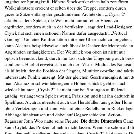
ungeheurer Sprungkraft. Höhere Stockwerke eines halb zerstörten
Wolkenkratzers erreicht er selten über die Treppe, sondern durch
gezielte Sätze entlang der geschundenen Architektur. „‚Crysis 2‘
erlaubt es dem Spieler, die Welt nicht nur auf einer Ebene zu
ergründen, sondern auch in der Vertikalen“, sagt der Lead-Designer.
Crytek hat sich einen schönen Namen dafür ausgedacht: „Vertical
Gaming“. Um eine Konfrontation mit einer Übermacht zu umgehen,
kann Alcatraz beispielsweise auch über die Dächer der Metropole an
Abgründen entlangklettern. Der Weitblick von oben ist nicht nur
optisch beeindruckend, durch ihn lässt sich die Umgebung auch bess
sondieren. Hierbei erweist sich auch der ‚Visor‘-Modus des Nanosuit
als hilfreich, der die Position der Gegner, Munitionsvorräte und takti
interessante Punkte anzeigt. Mit der gleichen Geschwindigkeit, mit d
man Alcatraz in schwindelerregende Höhen schickt, geht es auch
wieder hinunter. „Crysis 2“ ist nicht nur bei Sprüngen auffallend
gnädig, verlangt vom Spieler wenig Präzision und hält ihn dadurch i
Spielfluss. Alcatraz übersteht auch das Herabfallen aus großer Höhe
ohne Verletzungen und kann wie auf einer Rodelbahn in Rückenlage
Abhänge hinabsausen und dabei auf Gegner schießen. Action-
Die dritte Dimension
Regisseur John Woo hätte seine Freude.
Ganz
kann Crytek das Protzen ohnehin nicht lassen. Wenn sie schon auf d
Konsolen gehen müssen, dann als Leader: „Crysis 2“ ist der erste Tit