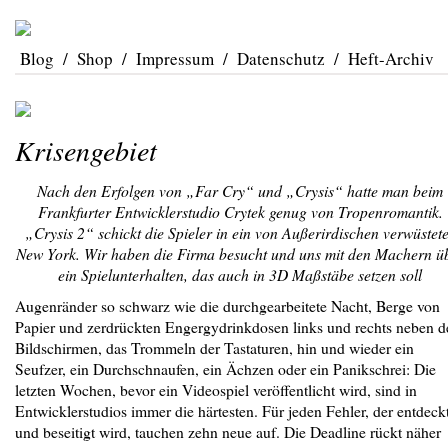
Blog
/
Shop
/
Impressum
/
Datenschutz
/
Heft-Archiv
Krisengebiet
Nach den Erfolgen von „Far Cry“ und „Crysis“ hatte man beim
Frankfurter Entwicklerstudio Crytek genug von Tropenromantik.
„Crysis 2“ schickt die Spieler in ein von Außerirdischen verwüstet
New York. Wir haben die Firma besucht und uns mit den Machern ü
ein Spielunterhalten, das auch in 3D Maßstäbe setzen soll
Augenränder so schwarz wie die durchgearbeitete Nacht, Berge von
Papier und zerdrückten Engergydrinkdosen links und rechts neben d
Bildschirmen, das Trommeln der Tastaturen, hin und wieder ein
Seufzer, ein Durchschnaufen, ein Ächzen oder ein Panikschrei: Die
letzten Wochen, bevor ein Videospiel veröffentlicht wird, sind in
Entwicklerstudios immer die härtesten. Für jeden Fehler, der entdeck
und beseitigt wird, tauchen zehn neue auf. Die Deadline rückt näher