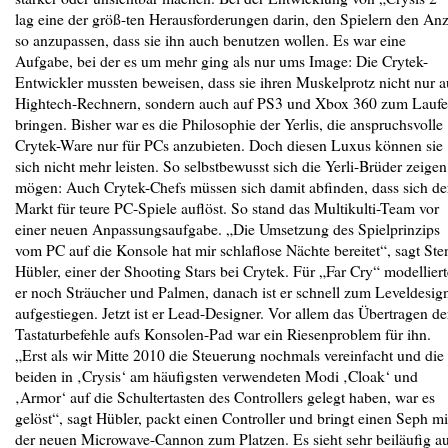
lag eine der größ-ten Herausforderungen darin, den Spielern den An
so anzupassen, dass sie ihn auch benutzen wollen. Es war eine
Aufgabe, bei der es um mehr ging als nur ums Image: Die Crytek-
Entwickler mussten beweisen, dass sie ihren Muskelprotz nicht nur a
Hightech-Rechnern, sondern auch auf PS3 und Xbox 360 zum Lauf
bringen. Bisher war es die Philosophie der Yerlis, die anspruchsvolle
Crytek-Ware nur für PCs anzubieten. Doch diesen Luxus können sie
sich nicht mehr leisten. So selbstbewusst sich die Yerli-Brüder zeigen
mögen: Auch Crytek-Chefs müssen sich damit abfinden, dass sich de
Markt für teure PC-Spiele auflöst. So stand das Multikulti-Team vor
einer neuen Anpassungsaufgabe. „Die Umsetzung des Spielprinzips
vom PC auf die Konsole hat mir schlaflose Nächte bereitet“, sagt Ste
Hübler, einer der Shooting Stars bei Crytek. Für „Far Cry“ modelliert
er noch Sträucher und Palmen, danach ist er schnell zum Leveldesig
aufgestiegen. Jetzt ist er Lead-Designer. Vor allem das Übertragen de
Tastaturbefehle aufs Konsolen-Pad war ein Riesenproblem für ihn.
„Erst als wir Mitte 2010 die Steuerung nochmals vereinfacht und die
beiden in ‚Crysis‘ am häufigsten verwendeten Modi ‚Cloak‘ und
‚Armor‘ auf die Schultertasten des Controllers gelegt haben, war es
gelöst“, sagt Hübler, packt einen Controller und bringt einen Seph mi
der neuen Microwave-Cannon zum Platzen. Es sieht sehr beiläufig au