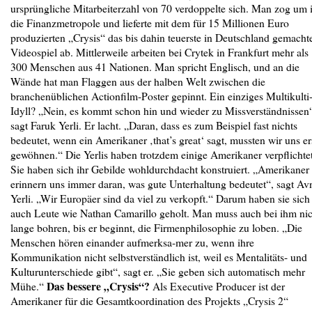
ursprüngliche Mitarbeiterzahl von 70 verdoppelte sich. Man zog um 
die Finanzmetropole und lieferte mit dem für 15 Millionen Euro
produzierten „Crysis“ das bis dahin teuerste in Deutschland gemacht
Videospiel ab. Mittlerweile arbeiten bei Crytek in Frankfurt mehr als
300 Menschen aus 41 Nationen. Man spricht Englisch, und an die
Wände hat man Flaggen aus der halben Welt zwischen die
branchenüblichen Actionfilm-Poster gepinnt. Ein einziges Multikulti
Idyll? „Nein, es kommt schon hin und wieder zu Missverständnissen
sagt Faruk Yerli. Er lacht. „Daran, dass es zum Beispiel fast nichts
bedeutet, wenn ein Amerikaner ‚that’s great‘ sagt, mussten wir uns er
gewöhnen.“ Die Yerlis haben trotzdem einige Amerikaner verpflichtet
Sie haben sich ihr Gebilde wohldurchdacht konstruiert. „Amerikaner
erinnern uns immer daran, was gute Unterhaltung bedeutet“, sagt Av
Yerli. „Wir Europäer sind da viel zu verkopft.“ Darum haben sie sich
auch Leute wie Nathan Camarillo geholt. Man muss auch bei ihm nic
lange bohren, bis er beginnt, die Firmenphilosophie zu loben. „Die
Menschen hören einander aufmerksa-mer zu, wenn ihre
Kommunikation nicht selbstverständlich ist, weil es Mentalitäts- und
Kulturunterschiede gibt“, sagt er. „Sie geben sich automatisch mehr
Das bessere „Crysis“?
Mühe.“
Als Executive Producer ist der
Amerikaner für die Gesamtkoordination des Projekts „Crysis 2“