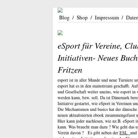
Blog
/
Shop
/
Impressum
/
Date
eSport für Vereine, Cl
Initiativen- Neues Buc
Fritzen
esport ist in aller Munde und neue Turniere u
esport hat es in den mainstream geschafft. Auf
und Gesellschaft weiter uneins, wie esport in 
werden kann, bzw. soll. Da ist Dänemark berei
Initiative gestartet, wie eSport in Vereinen u
Die Mechanismen und basics hat der dänische 
neuen aktualisierten ebook zusammengefasst u
Hier kann jeder nachlesen, wie nz.B. eSport i
kann. Was braucht man dazu ? Wie geht das u
Verein davon ?
Es gibt neben der
ESL
und