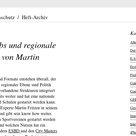
nschutz
/
Heft-Archiv
Ka
ubs und regionale
Alt
Der
h von Martin
E-S
Ers
Frei
nd Formate entstehen überall, der
Gal
 regionaler Ebene sind Politik
vorhandene Strukturen integriert
Ga
ts weiter und hat eine nationale
GE
nd Schulen gestartet werden kann.
Experte Martin Fritzen in seinem
Ges
nd gibt sein know how weiter.
Imp
n Sportvereinen gestartet werden
Int
nd welchen Nutzen hat ein
 dem
ESBD
und den
City Masters
iPh