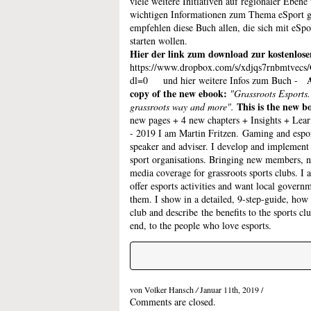
viele weitere Initiativen auf regionaler Ebene
wichtigen Informationen zum Thema eSport g
empfehlen diese Buch allen, die sich mit eSpo
starten wollen.
Hier der link zum download zur kostenlose
https://www.dropbox.com/s/xdjqs7rnbmtvec
dl=0 und hier weitere Infos zum Buch -
copy of the new ebook:
"Grassroots Esports.
This is the new b
grassroots way and more".
new pages + 4 new chapters + Insights + Lea
- 2019 I am Martin Fritzen. Gaming and espor
speaker and adviser. I develop and implement e
sport organisations. Bringing new members, n
media coverage for grassroots sports clubs. I a
offer esports activities and want local gover
them. I show in a detailed, 9-step-guide, how 
club and describe the benefits to the sports cl
end, to the people who love esports.
von Volker Hansch
/
Januar 11th, 2019 /
Comments are closed.