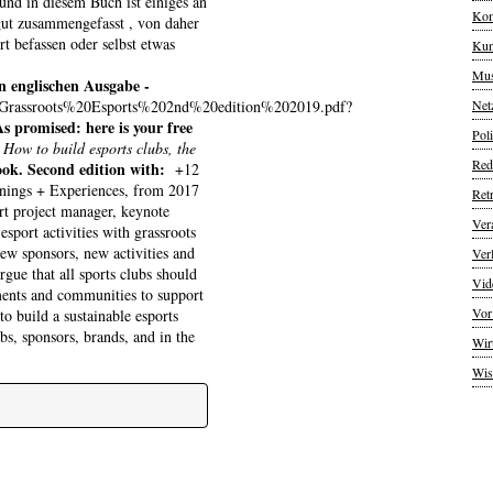
 und in diesem Buch ist einiges an
Kom
ut zusammengefasst , von daher
rt befassen oder selbst etwas
Kun
Mus
n englischen Ausgabe -
s/Grassroots%20Esports%202nd%20edition%202019.pdf?
Net
As promised: here is your free
Poli
 How to build esports clubs, the
Red
ook. Second edition with:
+12
rnings + Experiences, from 2017
Ret
t project manager, keynote
Ver
sport activities with grassroots
ew sponsors, new activities and
Ver
rgue that all sports clubs should
Vid
nments and communities to support
Vor
to build a sustainable esports
ubs, sponsors, brands, and in the
Wir
Wis