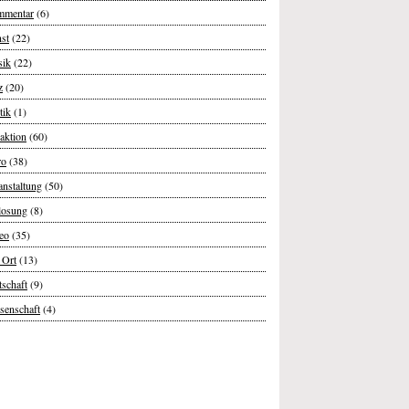
mentar
(6)
st
(22)
ik
(22)
z
(20)
tik
(1)
aktion
(60)
ro
(38)
anstaltung
(50)
losung
(8)
eo
(35)
 Ort
(13)
tschaft
(9)
senschaft
(4)