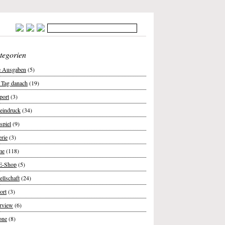
tegorien
e Ausgaben
(5)
 Tag danach
(19)
port
(3)
teindruck
(34)
spiel
(9)
erie
(3)
me
(118)
E-Shop
(5)
ellschaft
(24)
ort
(3)
erview
(6)
one
(8)