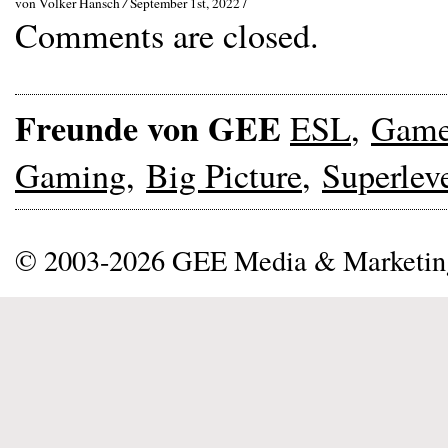
von Volker Hansch
/
September 1st, 2022 /
Comments are closed.
Freunde von GEE
ESL
,
Gam
Gaming
,
Big Picture
,
Superlev
© 2003-2026 GEE Media & Marketi