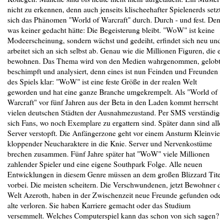
nicht zu erkennen, denn auch jenseits klischeehafter Spielenerds setz
sich das Phänomen "World of Warcraft" durch. Durch - und fest. De
was keiner gedacht hätte: Die Begeisterung bleibt. "WoW" ist keine
Modeerscheinung, sondern wächst und gedeiht, erfindet sich neu un
arbeitet sich an sich selbst ab. Genau wie die Millionen Figuren, die 
bewohnen. Das Thema wird von den Medien wahrgenommen, gelobt
beschimpft und analysiert, denn eines ist nun Feinden und Freunden
des Spiels klar: "WoW" ist eine feste Größe in der realen Welt
geworden und hat eine ganze Branche umgekrempelt. Als "World of
Warcraft" vor fünf Jahren aus der Beta in den Laden kommt herrscht 
vielen deutschen Städten der Ausnahmezustand. Per SMS verständi
sich Fans, wo noch Exemplare zu ergattern sind. Später dann sind all
Server verstopft. Die Anfängerzone geht vor einem Ansturm Kleinvi
kloppender Neucharaktere in die Knie. Server und Nervenkostüme
brechen zusammen. Fünf Jahre später hat "WoW" viele Millionen
zahlender Spieler und eine eigene Southpark Folge. Alle neuen
Entwicklungen in diesem Genre müssen an dem großen Blizzard Tite
vorbei. Die meisten scheitern. Die Verschwundenen, jetzt Bewohner 
Welt Azeroth, haben in der Zwischenzeit neue Freunde gefunden od
alte verloren. Sie haben Karriere gemacht oder das Studium
versemmelt. Welches Computerspiel kann das schon von sich sagen?