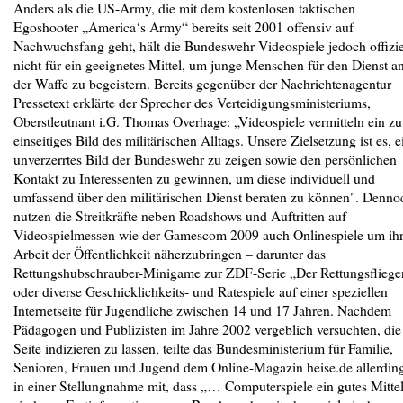
Anders als die US-Army, die mit dem kostenlosen taktischen
Egoshooter „America‘s Army“ bereits seit 2001 offensiv auf
Nachwuchsfang geht, hält die Bundeswehr Videospiele jedoch offizie
nicht für ein geeignetes Mittel, um junge Menschen für den Dienst a
der Waffe zu begeistern. Bereits gegenüber der Nachrichtenagentur
Pressetext erklärte der Sprecher des Verteidigungsministeriums,
Oberstleutnant i.G. Thomas Overhage: „Videospiele vermitteln ein zu
einseitiges Bild des militärischen Alltags. Unsere Zielsetzung ist es, e
unverzerrtes Bild der Bundeswehr zu zeigen sowie den persönlichen
Kontakt zu Interessenten zu gewinnen, um diese individuell und
umfassend über den militärischen Dienst beraten zu können". Denno
nutzen die Streitkräfte neben Roadshows und Auftritten auf
Videospielmessen wie der Gamescom 2009 auch Onlinespiele um ih
Arbeit der Öffentlichkeit näherzubringen – darunter das
Rettungshubschrauber-Minigame zur ZDF-Serie „Der Rettungsfliege
oder diverse Geschicklichkeits- und Ratespiele auf einer speziellen
Internetseite für Jugendliche zwischen 14 und 17 Jahren. Nachdem
Pädagogen und Publizisten im Jahre 2002 vergeblich versuchten, die
Seite indizieren zu lassen, teilte das Bundesministerium für Familie,
Senioren, Frauen und Jugend dem Online-Magazin heise.de allerdin
in einer Stellungnahme mit, dass „… Computerspiele ein gutes Mitte