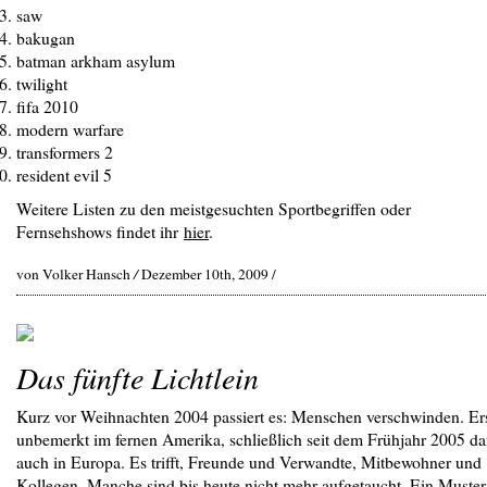
saw
bakugan
batman arkham asylum
twilight
fifa 2010
modern warfare
transformers 2
resident evil 5
Weitere Listen zu den meistgesuchten Sportbegriffen oder
Fernsehshows findet ihr
hier
.
von Volker Hansch
/
Dezember 10th, 2009 /
Das fünfte Lichtlein
Kurz vor Weihnachten 2004 passiert es: Menschen verschwinden. Er
unbemerkt im fernen Amerika, schließlich seit dem Frühjahr 2005 d
auch in Europa. Es trifft, Freunde und Verwandte, Mitbewohner und
Kollegen. Manche sind bis heute nicht mehr aufgetaucht. Ein Muster 