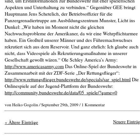
sind, um Erstinformationen zur Bundeswehr mit eher spielerischen
Aspekten und Unterhaltung zu verbinden.“ Gegenüber GEE bringt
Hauptmann Jens Schetelich, der Betriebsoffizier für die
Panzergrenadiertruppe am Ausbildungszentrum Munster, Licht ins
Dunkel: „Wir haben im Moment nicht die gleichen
Nachwuchsprobleme der Amerikaner, da wir eine Wehrpflichtarmee
haben. Ein Großteil unserer Männer und des Führernachwuchses
rekrutiert sich aus dem Reservoir. Und ganz ehrlich: Ich glaube auch
nicht, dass Videospiele als Rekrutierungsmaßnahme in unserer
Gesellschaft gewollt wären.“ Ole Schley America’s Army:
http://www.americasarmy.com
Das Online-Spiel der Bundeswehr in
Zusammenarbeit mit der ZDF-Serie „Der Rettungsflieger“:
http://www.rettungsflieger.bundeswehr.de/specials/sar_spiel.html
Die
Onlinespiele auf der Jugend-Plattform der Bundeswehr:
http://community.bundeswehr.de/data/05_spiele/?game=0
von Heiko Gogolin
/
September 29th, 2009 /
1 Kommentar
« Ältere Einträge
Neuere Einträg