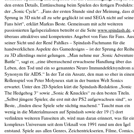
den ersten Details, Enttäuschung beim Spielen des fertigen Produkts:
der „Sonic Cycle“.
„Fans der ersten Stunde sind der Meinung, dass d
Sprung in 3D nicht all zu sehr geglückt ist und SEGA nicht auf seine
Fans hört“, erklärt Markus Beste. Gemeinsam mit acht weiteren
passionierten Igelspezialisten betreibt er die Seite
www.spindash.de
, 
überaus attraktives und kompetentes Angebot von Fans für Fans. Aus
seiner Sicht und der René Pahlkes – Spindash-Fachmann für die
handwerklichen Aspekte des Gamedesigns – ist der Sprung der Reih
zu 3D allerdings meist gelungen. „Man nehme nur ‚Sonic Adventure
Battle’“, sagt er, „eine überraschend erwachsene Handlung über das
Leben, den Tod und ein so genanntes Neuro Immundefektsyndrom a
Synonym für AIDS.“ In der Tat ein Ansatz, den man so eher in eine
Rollenspiel von Peter Molyneux statt in der bunten Welt Sonics
erwartet. Unter den 2D-Spielen kürt die Spindash-Redaktion „Sonic
The Hedgehog 3“ sowie „Sonic & Knuckles“ zu den besten Titeln.
„Selbst jüngere Spieler, die erst mit der PS2 aufgewachsen sind“, so
Beste, „finden diese Spiele sehr süchtig machend.“
Taucht man ein
wenig in die Materialmassen auf Spindash sowie der 19 (!) dort
verlinkten weiteren Fanseiten ab, wird man daran erinnert, was für ei
komplexes Universum seit dem Urknall von 1991 rund um den Igel
entstand. Spiele aus allen Genres, Zeichentrickserien, Filme, Comics.