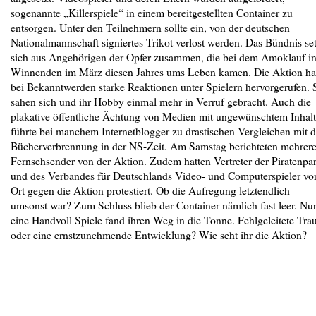
sogenannte „Killerspiele“ in einem bereitgestellten Container zu
entsorgen. Unter den Teilnehmern sollte ein, von der deutschen
Nationalmannschaft signiertes Trikot verlost werden. Das Bündnis set
sich aus Angehörigen der Opfer zusammen, die bei dem Amoklauf i
Winnenden im März diesen Jahres ums Leben kamen. Die Aktion ha
bei Bekanntwerden starke Reaktionen unter Spielern hervorgerufen. 
sahen sich und ihr Hobby einmal mehr in Verruf gebracht. Auch die
plakative öffentliche Ächtung von Medien mit ungewünschtem Inhalt
führte bei manchem Internetblogger zu drastischen Vergleichen mit d
Bücherverbrennung in der NS-Zeit. Am Samstag berichteten mehrer
Fernsehsender von der Aktion. Zudem hatten Vertreter der Piratenpar
und des Verbandes für Deutschlands Video- und Computerspieler vo
Ort gegen die Aktion protestiert. Ob die Aufregung letztendlich
umsonst war? Zum Schluss blieb der Container nämlich fast leer. Nu
eine Handvoll Spiele fand ihren Weg in die Tonne. Fehlgeleitete Trau
oder eine ernstzunehmende Entwicklung? Wie seht ihr die Aktion?