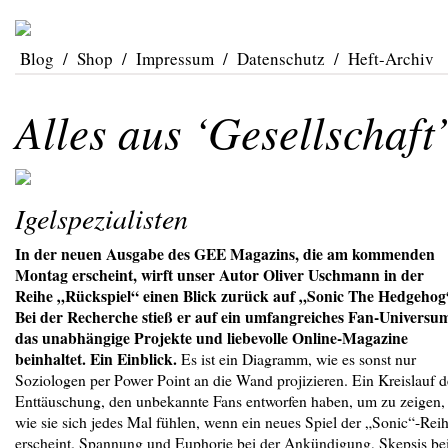
Blog
/
Shop
/
Impressum
/
Datenschutz
/
Heft-Archiv
Alles aus ‘Gesellschaft
Igelspezialisten
In der neuen Ausgabe des GEE Magazins, die am kommenden
Montag erscheint, wirft unser Autor Oliver Uschmann in der
Reihe „Rückspiel“ einen Blick zurück auf „Sonic The Hedgehog
Bei der Recherche stieß er auf ein umfangreiches Fan-Universu
das unabhängige Projekte und liebevolle Online-Magazine
beinhaltet. Ein Einblick.
Es ist ein Diagramm, wie es sonst nur
Soziologen per Power Point an die Wand projizieren. Ein Kreislauf d
Enttäuschung, den unbekannte Fans entworfen haben, um zu zeigen,
wie sie sich jedes Mal fühlen, wenn ein neues Spiel der „Sonic“-Rei
erscheint. Spannung und Euphorie bei der Ankündigung, Skepsis be