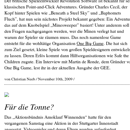
Der britische Spieleentwickler Revolution Software ist bekannt für se
klassischen Point-and-Click Adventures. Gründer Charles Cecil, der
Kopf hinter Spielen wie „Beneath a Steel Sky” und „Baphomets
Fluch”, hat nun sein nächstes Projekt bekannt gegeben: Ein Adventu
das auf dem Knobelspiel „Minesweeper” basiert! Unter anderem soll
den Fragen nachgegangen werden, wer die Minen verlegt hat und
warum der Spieler sie räumen muss. Das noch namenlose Game
entsteht für die wohltätige Organisation
One Big Game
. Die hat sich
zum Ziel gesetzt, kleine Spiele von großen Spieldesignern entwickel
zu lassen. Deren Erlös kommt dann Hilfsorganisationen wie Safe the
Children zugute. Ein Interview mit Martin de Ronde, dem Gründer v
One Big Game, lest ihr in der aktuellen Ausgabe der GEE.
von Christian Neeb
/
November 10th, 2009 /
Für die Tonne?
Das „Aktionsbündnis Amoklauf Winnenden“ hatte für den
vergangenen Samstag eine Aktion in der Stuttgarter Innenstadt
angesetzt. Videospieler und deren Eltern wurden aufgefordert,