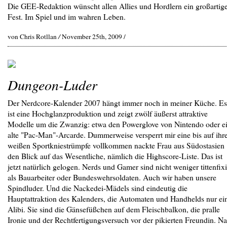
Die GEE-Redaktion wünscht allen Allies und Hordlern ein großartig
Fest. Im Spiel und im wahren Leben.
von Chris Rotllan
/
November 25th, 2009 /
Dungeon-Luder
Der Nerdcore-Kalender 2007 hängt immer noch in meiner Küche. Es
ist eine Hochglanzproduktion und zeigt zwölf äußerst attraktive
Modelle um die Zwanzig: etwa den Powerglove von Nintendo oder e
alte "Pac-Man"-Arcarde. Dummerweise versperrt mir eine bis auf ihr
weißen Sportkniestrümpfe vollkommen nackte Frau aus Südostasien
den Blick auf das Wesentliche, nämlich die Highscore-Liste. Das ist
jetzt natürlich gelogen. Nerds und Gamer sind nicht weniger tittenfixi
als Bauarbeiter oder Bundeswehrsoldaten. Auch wir haben unsere
Spindluder. Und die Nackedei-Mädels sind eindeutig die
Hauptattraktion des Kalenders, die Automaten und Handhelds nur ei
Alibi. Sie sind die Gänsefüßchen auf dem Fleischbalkon, die pralle
Ironie und der Rechtfertigungsversuch vor der pikierten Freundin. N