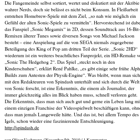
Die Fangemeinde selbst sortiert, wertet und diskutiert mit der Akribie
wahrer Nerds, doch sie belässt es nicht beim Konsum. In Fleißarbeit
entstehen Homebrew-Spiele mit dem Ziel, „so nah wie möglich ein
Gefühl der alten Sonic-Spiele zu vermitteln“. Hervorstechend ist dabe
das Fanspiel „Sonic Megamix“ in 2D, dessen Soundtrack aus 16-Bit-
Remixen älterer Tunes sowie diversen Songs von Michael Jackson
besteht – eine Anspielung auf die von SEGA niemals zugegebene
Beteiligung des King of Pop am dritten Teil der Serie. „Sonic 2HD“
wiederum ist ein weiteres beachtliches Fanprojekt, ein HD-Remake v
„Sonic The Hedgehog 2“. Das Spiel „steckt noch in den
Kinderschuhen“, erklärt René Pahlke, „es gibt einige sehr frühe Alph
Builds zum Antesten der Physik-Engine“.
Was bleibt, wenn man sich
mit den Redakteuren von Spindash unterhält und sich durch die Welt
von Sonic forscht, ist eine Erkenntnis, die einem als Journalist, der
immer gleichzeitig alles im Blick haben muss, schnell verloren geht.
Die Erkenntnis, dass man sich auch gut und gerne ein Leben lang mi
einem einzigen Franchise der Videospielwelt beschäftigen kann, ohn
dass man jemals Langeweile hätte. Und das ist, bei allem Tempo des
Igels, schon wieder eine faszinierende Entschleunigung.
http://spindash.de
von Oliver Uschmann
/
November 5th, 2010 /
1 Kommentar