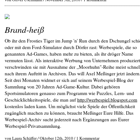
Brand-heiß
Ob ihr den Frosties Tiger im Jump 'n' Run durch den Dschungel schi
oder mit dem Ford-Simulator durch Dörfer rast: Werbespiele, die so
genannten Ad-Games, haben mehr zu bieten, als ihr dröger Name
vermuten lässt. Als interaktive Werbung von Unternehmen produziert
verschwinden sie mit Ausnahme der „Moorhuhn"-Reihe meist schnel
nach ihrem Auftritt in Archiven. Das will Axel Meßinger jetzt ändern
Seit drei Monaten widmet er sich auf seinem Werbespiel-Blog der
Sammlung von 20 Jahren Ad-Game-Kultur. Dabei gehören
Sportsimulatoren genauso zum Programm wie Puzzles, Lern- und
Geschicklichkeitsspiele, die man auf
http://werbespiel.blogspot.com
kostenlos laden kann. Um möglichst viele Spiele der Öffentlichkeit
zugänglich machen zu können, braucht Meßinger Eure Hilfe. Das
Werbespiel-Archiv sucht jederzeit nach Ergänzungen aus Eurer
Werbespiel-Privatsammlung.
von Laura Schäffer
/
Oktober 12th, 2010 /
1 Kommentar