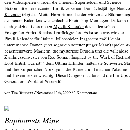
den Videospielen wurden die Themen Superhelden und Science-
Fiction mit einer dezenten Erotik versehen. Der
nächstjährige Nerdco
Kalender
trägt das Motto Horrorfilme. Leider wirken die Bildmontag
des neuen Kalenders wie schlechte Photoshop-Montagen. Da kann 
auch gleich auf den neuen
Mystik-Kalender
des italienischen
Fotografen Enrico Ricciardi zurückgreifen. Es ist so etwas wie der
Pirelli-Kalender für Online-Rollenspieler. Insgesamt zwölf leicht
unterernährte Damen (und sogar ein adretter junger Mann) spielen di
begehrenswerte Magierin, die mysteriöse Druidin und die willenlose
Zwillingsschwester von Red Sonja. „Inspired by the Work of Richar
Lord British Garriott“, dem Ultima-Erfinder, halten sie Schwerter, St
und ihre körperlichen Vorzüge in die Kamera und machen Paladine
und Hexenmeister wuschig. Diese Dungeon-Luder sind die Pin-Ups 
Generation „World of Warcraft“.
von Tim Rittmann
/
November 13th, 2009 /
3 Kommentare
Baphomets Mine