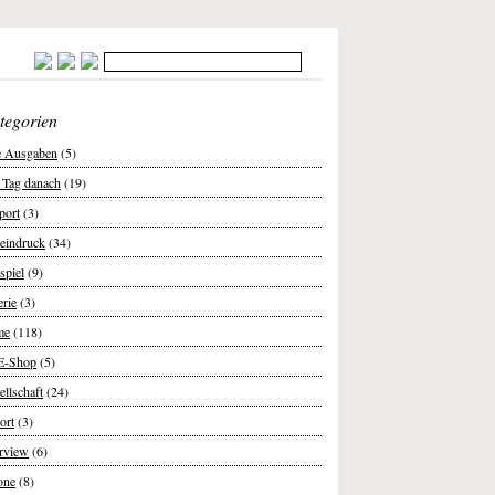
tegorien
e Ausgaben
(5)
 Tag danach
(19)
port
(3)
teindruck
(34)
spiel
(9)
erie
(3)
me
(118)
E-Shop
(5)
ellschaft
(24)
ort
(3)
erview
(6)
one
(8)