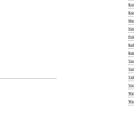
Kom
Kun
Mus
Net
Poli
Red
Ret
Ver
Ver
Vid
Vor
Wir
Wis