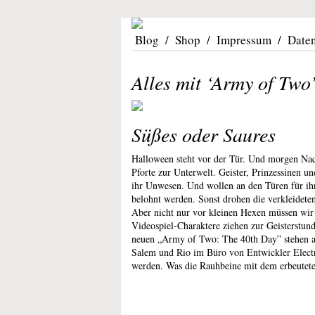
Blog
/
Shop
/
Impressum
/
Date
Alles mit ‘Army of Two
Süßes oder Saures
Halloween steht vor der Tür. Und morgen Nacht
Pforte zur Unterwelt. Geister, Prinzessinen u
ihr Unwesen. Und wollen an den Türen für ih
belohnt werden. Sonst drohen die verkleidete
Aber nicht nur vor kleinen Hexen müssen wi
Videospiel-Charaktere ziehen zur Geisterstun
neuen „Army of Two: The 40th Day” stehen a
Salem und Rio im Büro von Entwickler Electr
werden. Was die Rauhbeine mit dem erbeuteten 