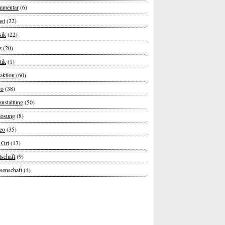
mentar
(6)
st
(22)
ik
(22)
z
(20)
tik
(1)
aktion
(60)
ro
(38)
anstaltung
(50)
losung
(8)
eo
(35)
 Ort
(13)
tschaft
(9)
senschaft
(4)