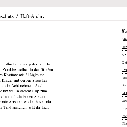
nschutz
/
Heft-Archiv
’
Ka
Alt
Der
E-S
Ers
 öffnet sich wie jedes Jahr die
nd Zombies treiben in den Straßen
Frei
re Kostüme mit Süßigkeiten
Gal
n Kinder mit derben Streichen.
r uns in Acht nehmen. Auch
Ga
de umher: In diesem Clip zum
GE
uf einmal die beiden Söldner
Ges
onic Arts und wollen beschenkt
Tand anstellen, seht ihr hier:
Imp
Int
iPh