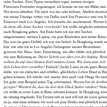
seine Sachen. Zwei Typen versuchten sogar, meinen riesigen
Flatscreen-Fernseher wegzutragen, ich konnte sie nur mit Mühe und
Not davon abhalten. Für mich war das sehr heilsam. Ähnlich drastisc
wie meine Umzüge vorher von Dallas nach San Francisco und von S
Francisco nach Los Angeles. Ich brauche das anscheinend.
Warum h
du denn alle deine Sachen verschenkt?
Ich wollte möglichst unbelast
nach Hongkong gehen. Am Ende habe ich nur drei Sachen
mitgenommen: meinen Laptop, ein paar Klamotten und meine Katze
Das war ein gutes Gefühl, ich war wie befreit. In Hongkong wurde m
klar, wie sehr ich in Los Angeles Gefangener meiner Besitztümer
gewesen bin. Haus, Auto, Einrichtung, das alles fühlte sich plötzlich
wie eine Belastung an.
Dieser Schritt war aber erst der Anfang. Heut
wohnst du auf einer kleinen Insel namens Lama. Wie kann man sich
dein Leben dort vorstellen?
Einfach! (lacht) Lama ist ein gutes Beisp
dafür, wie ein einfaches und erfülltes, glückliches Leben Hand in Ha
gehen können. Ich arbeite viel, mache aber auch viele Dinge für mic
Ich gehe zum Beispiel jeden Tag schwimmen.
Warum bist du dorthin
gezogen? Wusstest du, dass du dort dein Glück finden würdest?
Nein
ich wollte in erster Linie in Ruhe arbeiten können. In Hongkong wirs
du ständig abgelenkt. Ein Freund ruft an und will mit dir essen gehen
na ja, und dann nehmen wir noch ein paar Drinks und plötzlich kom
du um zwei Uhr morgens nach Hause und hast wieder nichts geschaff