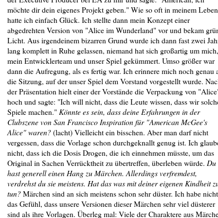
möchte dir dein eigenes Projekt geben." Wie so oft in meinem Leben
hatte ich einfach Glück. Ich stellte dann mein Konzept einer
abgedrehten Version von "Alice im Wunderland" vor und bekam grü
Licht. Aus irgendeinem bizarren Grund wurde ich dann fast zwei Jah
lang komplett in Ruhe gelassen, niemand hat sich großartig um mich
mein Entwicklerteam und unser Spiel gekümmert. Umso größer war
dann die Aufregung, als es fertig war. Ich erinnere mich noch genau 
die Sitzung, auf der unser Spiel dem Vorstand vorgestellt wurde. Na
der Präsentation hielt einer der Vorstände die Verpackung von "Alice
hoch und sagte: "Ich will nicht, dass die Leute wissen, dass wir solch
Spiele machen."
Könnte es sein, dass deine Erfahrungen in der
Clubszene von San Francisco Inspiration für "American McGee's
Alice" waren?
(lacht) Vielleicht ein bisschen. Aber man darf nicht
vergessen, dass die Vorlage schon durchgeknallt genug ist. Ich glaub
nicht, dass ich die Dosis Drogen, die ich einnehmen müsste, um das
Original in Sachen Verrücktheit zu übertreffen, überleben würde.
Du
hast generell einen Hang zu Märchen. Allerdings verfremdest,
verdrehst du sie meistens. Hat das was mit deiner eigenen Kindheit z
tun?
Märchen sind an sich meistens schon sehr düster. Ich habe nicht
das Gefühl, dass unsere Versionen dieser Märchen sehr viel düsterer
sind als ihre Vorlagen. Überleg mal: Viele der Charaktere aus Märch