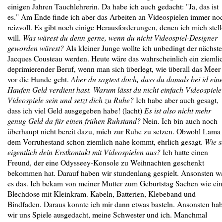
einigen Jahren Tauchlehrerin. Da habe ich auch gedacht: "Ja, das ist
es." Am Ende finde ich aber das Arbeiten an Videospielen immer no
reizvoll. Es gibt noch einige Herausforderungen, denen ich mich stel
will.
Was wärest du denn gerne, wenn du nicht Videospiel-Designer
geworden wärest?
Als kleiner Junge wollte ich unbedingt der nächste
Jacques Cousteau werden. Heute wäre das wahrscheinlich ein ziemli
deprimierender Beruf, wenn man sich überlegt, wie überall das Meer
vor die Hunde geht.
Aber du sagtest doch, dass du damals bei id ein
Haufen Geld verdient hast. Warum lässt du nicht einfach Videospiele
Videospiele sein und setzt dich zu Ruhe?
Ich habe aber auch gesagt,
dass ich viel Geld ausgegeben habe! (lacht)
Es ist also nicht mehr
genug Geld da für einen frühen Ruhstand?
Nein. Ich bin auch noch
überhaupt nicht bereit dazu, mich zur Ruhe zu setzen. Obwohl Lama
dem Vorruhestand schon ziemlich nahe kommt, ehrlich gesagt.
Wie 
eigentlich dein Erstkontakt mit Videospielen aus?
Ich hatte einen
Freund, der eine Odysseey-Konsole zu Weihnachten geschenkt
bekommen hat. Darauf haben wir stundenlang gespielt. Ansonsten w
es das. Ich bekam von meiner Mutter zum Geburtstag Sachen wie ei
Blechdose mit Kleinkram. Kabeln, Batterien, Klebeband und
Bindfaden. Daraus konnte ich mir dann etwas basteln. Ansonsten ha
wir uns Spiele ausgedacht, meine Schwester und ich. Manchmal