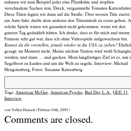
nahmen wir zum Beispiel jeder eine Plastiktüte und stopften
verschiedene Sachen rein. Dreck, vergammelte Tomaten Katzenfutter
Diese Tüten legten wir dann auf die Straße. Über wessen Tüte zuerst
ein Auto fuhr, durfte dem anderen den Tüteninhalt zu essen geben. 
solche Spiele wären wir garantiert nicht gekommen, wenn wir den
ganzen Tag gedaddelt hätten. Ich denke, dass es für mich und meine
Fantasie sehr gut war, dass ich ohne Videospiele aufgewachsen bin.
Kannst du dir vorstellen, jemals wieder in die USA zu ziehen?
Ehrlic
gesagt: im Moment nicht. Meine nächste Station wird wohl Schangha
werden, und dann … mal gucken. Mein langfristiges Ziel ist es, mir 
Segelboot zu kaufen und um die Welt zu segeln. Interview: Michail
Hengstenberg, Fotos: Susanne Katzenberg
Tags:
American McGee
,
American Psycho
,
Bad Day L.A.
,
GEE 11
,
Interview
von Volker Hansch
/
Februar 10th, 2005 /
Comments are closed.