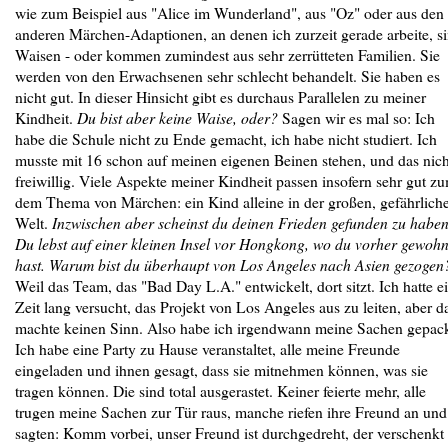
wie zum Beispiel aus "Alice im Wunderland", aus "Oz" oder aus den
anderen Märchen-Adaptionen, an denen ich zurzeit gerade arbeite, s
Waisen - oder kommen zumindest aus sehr zerrütteten Familien. Sie
werden von den Erwachsenen sehr schlecht behandelt. Sie haben es
nicht gut. In dieser Hinsicht gibt es durchaus Parallelen zu meiner
Kindheit.
Du bist aber keine Waise, oder?
Sagen wir es mal so: Ich
habe die Schule nicht zu Ende gemacht, ich habe nicht studiert. Ich
musste mit 16 schon auf meinen eigenen Beinen stehen, und das nich
freiwillig. Viele Aspekte meiner Kindheit passen insofern sehr gut z
dem Thema von Märchen: ein Kind alleine in der großen, gefährlich
Welt.
Inzwischen aber scheinst du deinen Frieden gefunden zu haben
Du lebst auf einer kleinen Insel vor Hongkong, wo du vorher gewohn
hast. Warum bist du überhaupt von Los Angeles nach Asien gezogen
Weil das Team, das "Bad Day L.A." entwickelt, dort sitzt. Ich hatte e
Zeit lang versucht, das Projekt von Los Angeles aus zu leiten, aber d
machte keinen Sinn. Also habe ich irgendwann meine Sachen gepack
Ich habe eine Party zu Hause veranstaltet, alle meine Freunde
eingeladen und ihnen gesagt, dass sie mitnehmen können, was sie
tragen können. Die sind total ausgerastet. Keiner feierte mehr, alle
trugen meine Sachen zur Tür raus, manche riefen ihre Freund an und
sagten: Komm vorbei, unser Freund ist durchgedreht, der verschenkt