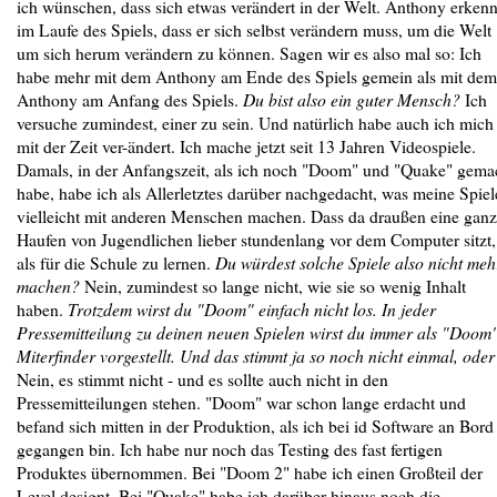
ich wünschen, dass sich etwas verändert in der Welt. Anthony erkenn
im Laufe des Spiels, dass er sich selbst verändern muss, um die Welt
um sich herum verändern zu können. Sagen wir es also mal so: Ich
habe mehr mit dem Anthony am Ende des Spiels gemein als mit dem
Anthony am Anfang des Spiels.
Du bist also ein guter Mensch?
Ich
versuche zumindest, einer zu sein. Und natürlich habe auch ich mich
mit der Zeit ver-ändert. Ich mache jetzt seit 13 Jahren Videospiele.
Damals, in der Anfangszeit, als ich noch "Doom" und "Quake" gema
habe, habe ich als Allerletztes darüber nachgedacht, was meine Spiel
vielleicht mit anderen Menschen machen. Dass da draußen eine gan
Haufen von Jugendlichen lieber stundenlang vor dem Computer sitzt,
als für die Schule zu lernen.
Du würdest solche Spiele also nicht meh
machen?
Nein, zumindest so lange nicht, wie sie so wenig Inhalt
haben.
Trotzdem wirst du "Doom" einfach nicht los. In jeder
Pressemitteilung zu deinen neuen Spielen wirst du immer als "Doom
Miterfinder vorgestellt. Und das stimmt ja so noch nicht einmal, oder
Nein, es stimmt nicht - und es sollte auch nicht in den
Pressemitteilungen stehen. "Doom" war schon lange erdacht und
befand sich mitten in der Produktion, als ich bei id Software an Bord
gegangen bin. Ich habe nur noch das Testing des fast fertigen
Produktes übernommen. Bei "Doom 2" habe ich einen Großteil der
Level designt. Bei "Quake" habe ich darüber hinaus noch die