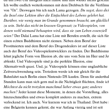
Ich wollte endlich weiterkommen mit dem Drehbuch für die Verfilm
von "Oz". Deswegen bin ich nach Lama gezogen.
Du sagst, dass dic
die Insel eine Lektion über die Einfachheit des Lebens gelehrt hat.
Darüber, wie wenig man im Grunde genommen braucht, um glücklic
zu sein. Steht das nicht im krassen Gegensatz zu Videospielen, von
denen wohl niemand behaupten wird, dass sie zum Leben essenziell
seien?
Der Dalai Lama hat eine Liste mit Berufen erstellt, die sich für
einen echten Buddhisten nicht ziemen. Neben dem Beruf der
Prostituierten und dem Beruf des Drogendealers ist auf dieser Liste
auch der Beruf des Videospielentwicklers zu finden. Der Buddhismu
lehnt jegliche Form von Illusion ab, die uns vom Sein im Hier und Je
ablenkt. Und Videospiele sind ja die perfekte Illusion, eine
Alternativwelt quasi. Und, ja: Videospiele können eine unglaubliche
Zeitverschwendung sein. Trotzdem werde ich mir gleich für die
Bahnfahrt nach Berlin einen Nintendo DS kaufen. Denn für andertha
Stunden kann man sich gern mal in die Nichtigkeit flüchten, finde ic
Möchtest du nicht trotzdem manchmal lieber etwas ganz anderes
machen?
Jeder kennt diese Momente, in denen die Vorstellung, alles
hinzuschmeißen und etwas komplett anderes zu machen, extrem
verlockend ist. Ich auch. Vor kurzem war ich in Thailand. Dort habe 
eine Belgierin kennen gelernt, die war Anfang vierzig und ist seit