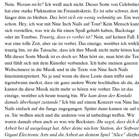
Nein.
Warum nicht?
Ich weiß auch nicht. Dieser Sorte von Celebritie
hat eine starke Fluktuation im Freundeskreis. Es ist sehr schwer, dort
länger drin zu bleiben.
Das hört sich ein wenig wehmütig an.
Ein we
schon. Hey, ich war mit Nine Inch Nails auf Tour! Kein Mensch kan
sich vorstellen, was wir da für einen Spaß gehabt haben, Backstage
oder im Tourbus.
Traurig, dass es vorbei ist?
Nein, auf keinen Fall. 
war eine tolle Zeit, aber sie ist vorbei. Das einzige, worüber ich wirkl
traurig bin, ist die Tatsache, dass ich ihre Musik nicht mehr hören ka
Mit dieser Sorte Musik ist es doch so: Man hört sie, man hört die Tex
und fühlt sich mit dem Künstler verbunden. Ich habe meinen ganzen
Weltschmerz in die Musik und in die Texte von Nine Inch Nails
hineininterpretiert. Na ja und wenn du diese Leute dann triffst und
irgendwann merkst, dass sie ganz andere Werte hochhalten als du, d
kannst du diese Musik nicht mehr so hören wie vorher. Das ist das
einzige, worüber ich heute traurig bin.
Wie kam denn der Kontakt
damals überhaupt zustande?
Ich bin auf einem Konzert von Nine In
Nails einfach auf die Jungs zugegangen. Später dann kamen sie auf 
zu. Sie wollten mich und die anderen von id unbedingt treffen. Wir
waren damals eben auch so was wie Rockstars.
Du sagst, dass dich d
Arbeit bei id ausgelaugt hat. Aber deine nächste Station, der Softwar
Gigant Electronic Arts und die Arbeit an deinem Spiel "Alice" dürfte