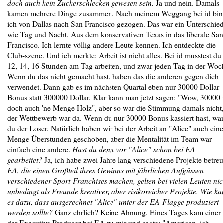
doch auch kein Zuckerschlecken gewesen sein.
Ja und nein. Damals
kamen mehrere Dinge zusammen. Nach meinem Weggang bei id bin
ich von Dallas nach San Francisco gezogen. Das war ein Unterschie
wie Tag und Nacht. Aus dem konservativen Texas in das liberale San
Francisco. Ich lernte völlig andere Leute kennen. Ich entdeckte die
Club-szene. Und ich merkte: Arbeit ist nicht alles. Bei id musstest du
12, 14, 16 Stunden am Tag arbeiten, und zwar jeden Tag in der Woc
Wenn du das nicht gemacht hast, haben das die anderen gegen dich
verwendet. Dann gab es im nächsten Quartal eben nur 30000 Dollar
Bonus statt 300000 Dollar. Klar kann man jetzt sagen: "Wow, 30000 i
doch auch 'ne Menge Holz", aber so war die Stimmung damals nicht
der Wettbewerb war da. Wenn du nur 30000 Bonus kassiert hast, war
du der Loser. Natürlich haben wir bei der Arbeit an "Alice" auch eine
Menge Überstunden geschoben, aber die Mentalität im Team war
einfach eine andere.
Hast du denn vor "Alice" schon bei EA
gearbeitet?
Ja, ich habe zwei Jahre lang verschiedene Projekte betreu
EA, die einen Großteil ihres Gewinns mit jährlichen Aufgüssen
verschiedener Sport-Franchises machen, gelten bei vielen Leuten nic
unbedingt als Freunde kreativer, aber risikoreicher Projekte. Wie k
es dazu, dass ausgerechnet "Alice" unter der EA-Flagge produziert
werden sollte?
Ganz ehrlich? Keine Ahnung. Eines Tages kam einer
der Executive Producer bei EA zu mir und sagte: "American, ich