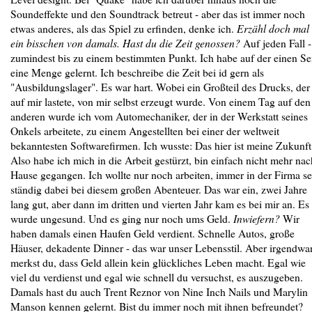
Soundeffekte und den Soundtrack betreut - aber das ist immer noch
etwas anderes, als das Spiel zu erfinden, denke ich.
Erzähl doch mal
ein bisschen von damals. Hast du die Zeit genossen?
Auf jeden Fall -
zumindest bis zu einem bestimmten Punkt. Ich habe auf der einen Se
eine Menge gelernt. Ich beschreibe die Zeit bei id gern als
"Ausbildungslager". Es war hart. Wobei ein Großteil des Drucks, der
auf mir lastete, von mir selbst erzeugt wurde. Von einem Tag auf den
anderen wurde ich vom Automechaniker, der in der Werkstatt seines
Onkels arbeitete, zu einem Angestellten bei einer der weltweit
bekanntesten Softwarefirmen. Ich wusste: Das hier ist meine Zukunft
Also habe ich mich in die Arbeit gestürzt, bin einfach nicht mehr nac
Hause gegangen. Ich wollte nur noch arbeiten, immer in der Firma se
ständig dabei bei diesem großen Abenteuer. Das war ein, zwei Jahre
lang gut, aber dann im dritten und vierten Jahr kam es bei mir an. Es
wurde ungesund. Und es ging nur noch ums Geld.
Inwiefern?
Wir
haben damals einen Haufen Geld verdient. Schnelle Autos, große
Häuser, dekadente Dinner - das war unser Lebensstil. Aber irgendwa
merkst du, dass Geld allein kein glückliches Leben macht. Egal wie
viel du verdienst und egal wie schnell du versuchst, es auszugeben.
Damals hast du auch Trent Reznor von Nine Inch Nails und Marylin
Manson kennen gelernt. Bist du immer noch mit ihnen befreundet?