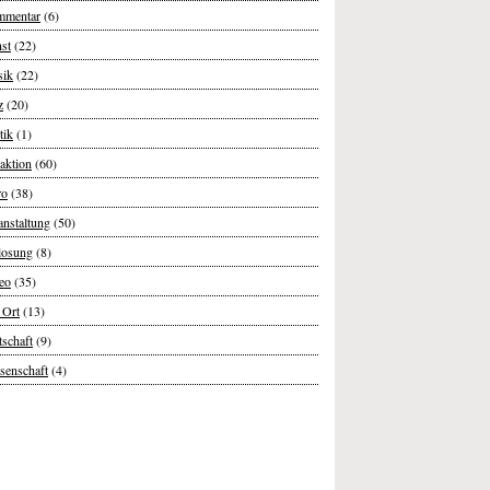
mentar
(6)
st
(22)
ik
(22)
z
(20)
tik
(1)
aktion
(60)
ro
(38)
anstaltung
(50)
losung
(8)
eo
(35)
 Ort
(13)
tschaft
(9)
senschaft
(4)