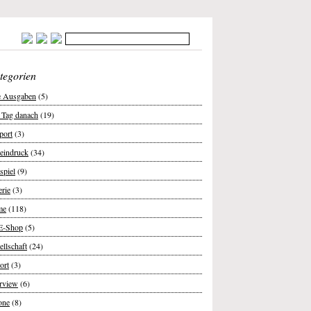
tegorien
e Ausgaben
(5)
 Tag danach
(19)
port
(3)
teindruck
(34)
spiel
(9)
erie
(3)
me
(118)
E-Shop
(5)
ellschaft
(24)
ort
(3)
erview
(6)
one
(8)