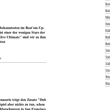
Kom
Kun
Mus
Net
 bekanntesten im Beat'em-Up-
Poli
st einer der wenigen Stars der
ive Ultimate" sind wir zu ihm
Red
ttet
Ret
Ver
Ver
r
Vid
Vor
Wir
Wis
ennserie trägt den Zusatz "Dub
iel aber nichts zu tun, schon
hforschungen in San Francisco