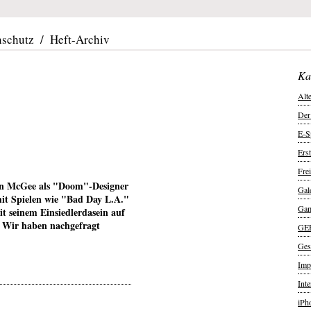
nschutz
/
Heft-Archiv
Ka
Alt
Der
E-S
Ers
Frei
can McGee als "Doom"-Designer
Gal
mit Spielen wie "Bad Day L.A."
Ga
it seinem Einsiedlerdasein auf
t? Wir haben nachgefragt
GE
Ges
Imp
Int
iPh