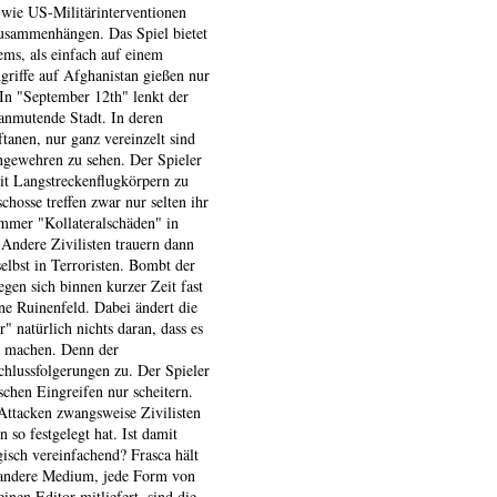
, wie US-Militärinterventionen
zusammenhängen. Das Spiel bietet
ms, als einfach auf einem
riffe auf Afghanistan gießen nur
 In "September 12th" lenkt der
 anmutende Stadt. In deren
anen, nur ganz vereinzelt sind
ngewehren zu sehen. Der Spieler
it Langstreckenflugkörpern zu
chosse treffen zwar nur selten ihr
 immer "Kollateralschäden" in
 Andere Zivilisten trauern dann
elbst in Terroristen. Bombt der
egen sich binnen kurzer Zeit fast
ne Ruinenfeld. Dabei ändert die
" natürlich nichts daran, dass es
u machen. Denn der
hlussfolgerungen zu. Der Spieler
chen Eingreifen nur scheitern.
 Attacken zwangsweise Zivilisten
 so festgelegt hat. Ist damit
isch vereinfachend? Frasca hält
es andere Medium, jede Form von
en Editor mitliefert, sind die