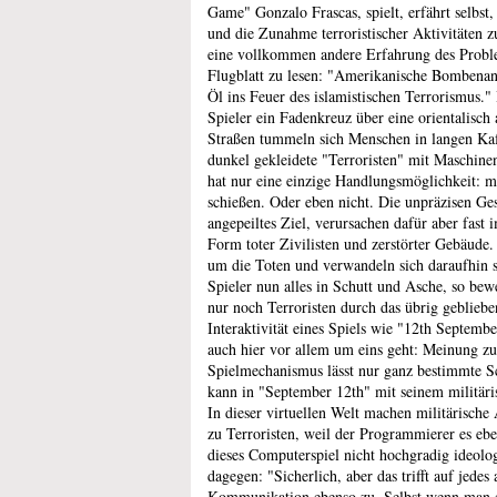
Game" Gonzalo Frascas, spielt, erfährt selbst
und die Zunahme terroristischer Aktivitäten 
eine vollkommen andere Erfahrung des Proble
Flugblatt zu lesen: "Amerikanische Bombenang
Öl ins Feuer des islamistischen Terrorismus."
Spieler ein Fadenkreuz über eine orientalisch
Straßen tummeln sich Menschen in langen Kaft
dunkel gekleidete "Terroristen" mit Maschine
hat nur eine einzige Handlungsmöglichkeit: m
schießen. Oder eben nicht. Die unpräzisen Ges
angepeiltes Ziel, verursachen dafür aber fast
Form toter Zivilisten und zerstörter Gebäude.
um die Toten und verwandeln sich daraufhin s
Spieler nun alles in Schutt und Asche, so bew
nur noch Terroristen durch das übrig gebliebe
Interaktivität eines Spiels wie "12th September
auch hier vor allem um eins geht: Meinung z
Spielmechanismus lässt nur ganz bestimmte Sc
kann in "September 12th" mit seinem militäris
In dieser virtuellen Welt machen militärische
zu Terroristen, weil der Programmierer es eben
dieses Computerspiel nicht hochgradig ideolog
dagegen: "Sicherlich, aber das trifft auf jed
Kommunikation ebenso zu. Selbst wenn man ein