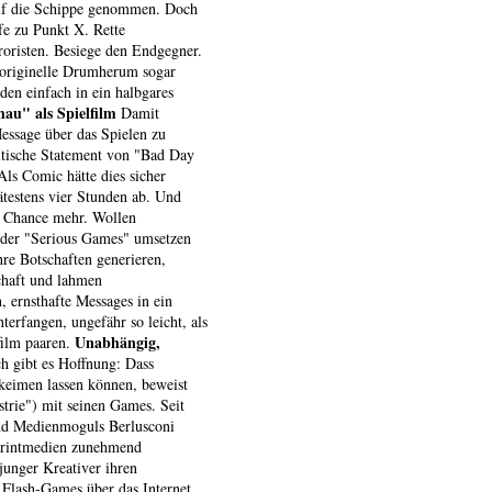
auf die Schippe genommen. Doch
fe zu Punkt X. Rette
roristen. Besiege den Endgegner.
g originelle Drumherum sogar
den einfach in ein halbgares
hau" als Spielfilm
Damit
Message über das Spielen zu
olitische Statement von "Bad Day
Als Comic hätte dies sicher
ätestens vier Stunden ab. Und
e Chance mehr. Wollen
 der "Serious Games" umsetzen
hre Botschaften generieren,
chaft und lahmen
 ernsthafte Messages in ein
erfangen, ungefähr so leicht, als
Unabhängig,
film paaren.
 gibt es Hoffnung: Dass
keimen lassen können, beweist
strie") mit seinen Games. Seit
nd Medienmoguls Berlusconi
 Printmedien zunehmend
junger Kreativer ihren
 Flash-Games über das Internet.