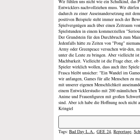
Wir fühlen uns nicht wie ein Schulkind, das P
Entwicklers nachvollziehen muss. Wir dürfen 
dadurch zu einer Auseinandersetzung mit dem
positiven Beispiele steht immer noch der Bewe
Spielvergnügen auch über einen Zeitraum vo
Spielstunden in einem kommerziellen "Serious
Der Grundstein für den Durchbruch zum Mainst
Jedenfalls hätte zu Zeiten von "Pong" nieman
Army oder Greenpeace versuchen wür-den, mi
unter die Leute zu bringen. Aber vielleicht ist
Machbarkeit. Vielleicht ist die Frage eher, o
Spieler wirklich wollen, dass auch ihre Spie
Frasca bleibt unsicher: "Ein Wandel im Gam
wir anfangen, Games für alle Menschen zu m
mit unserer eigenen Menschlichkeit auseinand
einem Entwicklerstudio mit 200 männlichen T
Anime und Frauenfiguren mit großen Schwert
sind. Aber ich habe die Hoffnung noch nicht 
Kringiel
Tags:
Bad Day L.A.
,
GEE 24
,
Reportage
,
Sch