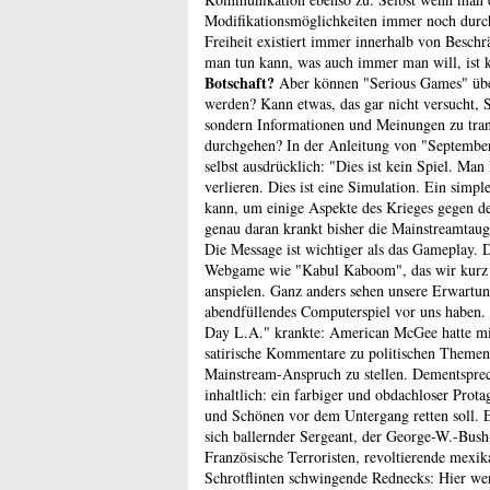
Modifikationsmöglichkeiten immer noch durch
Freiheit existiert immer innerhalb von Besch
man tun kann, was auch immer man will, ist 
Botschaft?
Aber können "Serious Games" über
werden? Kann etwas, das gar nicht versucht, 
sondern Informationen und Meinungen zu trans
durchgehen? In der Anleitung von "September 
selbst ausdrücklich: "Dies ist kein Spiel. M
verlieren. Dies ist eine Simulation. Ein simp
kann, um einige Aspekte des Krieges gegen d
genau daran krankt bisher die Mainstreamtaug
Die Message ist wichtiger als das Gameplay. 
Webgame wie "Kabul Kaboom", das wir kurz e
anspielen. Ganz anders sehen unsere Erwartun
abendfüllendes Computerspiel vor uns haben
Day L.A." krankte: American McGee hatte mit
satirische Kommentare zu politischen Themen
Mainstream-Anspruch zu stellen. Dementsprech
inhaltlich: ein farbiger und obdachloser Prota
und Schönen vor dem Untergang retten soll. 
sich ballernder Sergeant, der George-W.-Bush-
Französische Terroristen, revoltierende mexik
Schrotflinten schwingende Rednecks: Hier wer