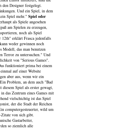
 den Designer festgelegt.
ränkungen. Und ein Spiel, in dem
Spiel oder
kein Spiel mehr."
haupt als Spiele angesehen
Spaß am Spielen zu erzeugen,
portieren, noch als Spiel
12th" erklärt Frasca jedenfalls
an kann weder gewinnen noch
les Modell, das man benutzen
en Terror zu untersuchen." Und
lichkeit von "Serious Games".
Das funktioniert prima bei einem
inmal auf einer Website
gen aber aus, wenn wir ein
. Ein Problem, an dem auch "Bad
 diesem Spiel als erster gewagt,
 in das Zentrum eines Games mit
end vielschichtig ist das Spiel
gonist, der die Stadt der Reichen
Ein computergesteuerter, wild um
Zitate von sich gibt.
anische Gastarbeiter,
den so ziemlich alle