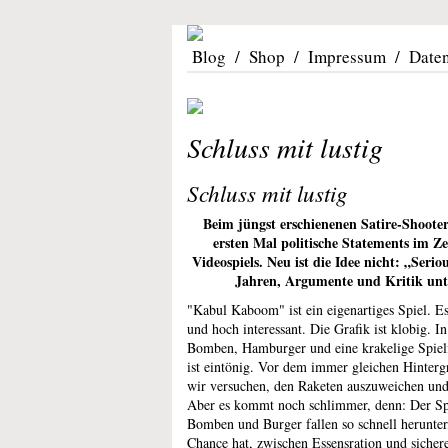
Blog
/
Shop
/
Impressum
/
Date
Schluss mit lustig
Schluss mit lustig
Beim jüngst erschienenen Satire-Shoote
ersten Mal politische Statements im Z
Videospiels. Neu ist die Idee nicht: „Seri
Jahren, Argumente und Kritik unte
"Kabul Kaboom" ist ein eigenartiges Spiel. Es
und hoch interessant. Die Grafik ist klobig. 
Bomben, Hamburger und eine krakelige Spielfi
ist eintönig. Vor dem immer gleichen Hinter
wir versuchen, den Raketen auszuweichen un
Aber es kommt noch schlimmer, denn: Der Spi
Bomben und Burger fallen so schnell herunter
Chance hat, zwischen Essensration und siche