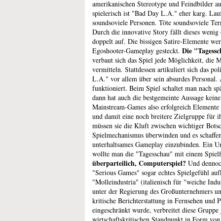
amerikanischen Stereotype und Feindbilder 
spielerisch ist "Bad Day L.A." eher karg. Lau
soundsoviele Personen. Töte soundsoviele Ter
Durch die innovative Story fällt dieses weni
doppelt auf. Die bissigen Satire-Elemente wer
Die "Tagessc
Egoshooter-Gameplay gesteckt.
verbaut sich das Spiel jede Möglichkeit, die 
vermitteln. Stattdessen artikuliert sich das p
L.A." vor allem über sein absurdes Personal. 
funktioniert. Beim Spiel schaltet man nach sp
dann hat auch die bestgemeinte Aussage kein
Mainstream-Games also erfolgreich Elemente
und damit eine noch breitere Zielgruppe für i
müssen sie die Kluft zwischen wichtiger Bots
Spielmechanismus überwinden und es schaffen,
unterhaltsames Gameplay einzubinden. Ein Unt
wollte man die "Tagesschau" mit einem Spiel
überparteilich, Computerspiel?
Und dennoch
"Serious Games" sogar echtes Spielgefühl auf
"Molleindustria" (italienisch für "weiche Indu
unter der Regierung des Großunternehmers u
kritische Berichterstattung in Fernsehen und
eingeschränkt wurde, verbreitet diese Gruppe 
wirtschaftskritischen Standpunkt in Form von