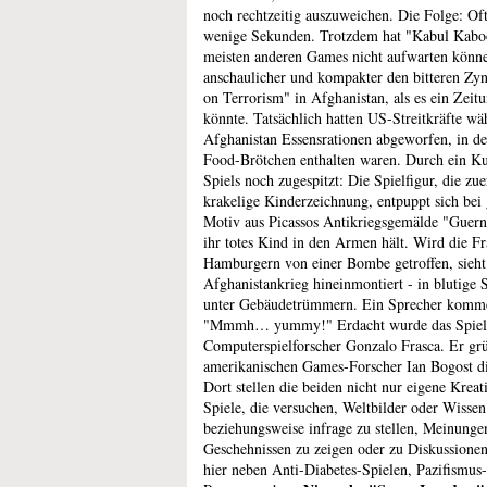
noch rechtzeitig auszuweichen. Die Folge: Oft
wenige Sekunden. Trotzdem hat "Kabul Kaboo
meisten anderen Games nicht aufwarten könne
anschaulicher und kompakter den bitteren Zy
on Terrorism" in Afghanistan, als es ein Zeitu
könnte. Tatsächlich hatten US-Streitkräfte 
Afghanistan Essensrationen abgeworfen, in de
Food-Brötchen enthalten waren. Durch ein Kun
Spiels noch zugespitzt: Die Spielfigur, die zu
krakelige Kinderzeichnung, entpuppt sich bei
Motiv aus Picassos Antikriegsgemälde "Guerni
ihr totes Kind in den Armen hält. Wird die F
Hamburgern von einer Bombe getroffen, sieht
Afghanistankrieg hineinmontiert - in blutige 
unter Gebäudetrümmern. Ein Sprecher kommen
"Mmmh… yummy!" Erdacht wurde das Spiel
Computerspielforscher Gonzalo Frasca. Er g
amerikanischen Games-Forscher Ian Bogost d
Dort stellen die beiden nicht nur eigene Kreat
Spiele, die versuchen, Weltbilder oder Wissen
beziehungsweise infrage zu stellen, Meinungen
Geschehnissen zu zeigen oder zu Diskussione
hier neben Anti-Diabetes-Spielen, Pazifismu