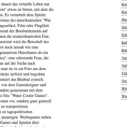
 dauert das virtuelle Leben nur
Kom
m" etwas zu bieten, mit dem die
Kun
n. Es vermittelt dem Spieler
Mus
nismus des amerikanischen "War
ngsartikel, Film oder Flugblatt
Net
während der Bombardements auf
Poli
nen die uramerikanischen Fast-
stzitat wird die Botschaft des
Red
erst noch aussah wie eine
Ret
 genauerem Hinschauen als ein
ca": eine schreiende Frau, die
Ver
rau auf der Suche nach
Ver
 man sie in ein Foto aus dem
Vid
Stücke zerfetzt und begraben
tiert das Blutbad zynisch:
Vor
 von dem Gamedesigner und
Wir
ründete gemeinsam mit dem
ie Site "Water Cooler Games".
Wis
ionen vor, sondern ganz generell
 zu transportieren
 zu tagespolitischen
n anzuregen. Werbegames stehen
s-Games und Spielen über