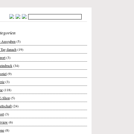
tegorien
e Ausgaben
(5)
 Tag danach
(19)
port
(3)
teindruck
(34)
spiel
(9)
erie
(3)
me
(118)
E-Shop
(5)
ellschaft
(24)
ort
(3)
erview
(6)
one
(8)