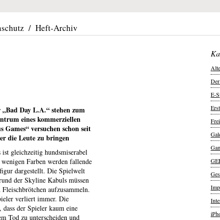
nschutz
/
Heft-Archiv
Ka
Alt
Der
E-S
Ers
r „Bad Day L.A.“ stehen zum
entrum eines kommerziellen
Frei
ous Games“ versuchen schon seit
Gal
r die Leute zu bringen
Ga
 ist gleichzeitig hundsmiserabel
In wenigen Farben werden fallende
GE
gur dargestellt. Die Spielwelt
Ges
grund der Skyline Kabuls müssen
Imp
d Fleischbrötchen aufzusammeln.
eler verliert immer. Die
Int
, dass der Spieler kaum eine
iPh
rem Tod zu unterscheiden und