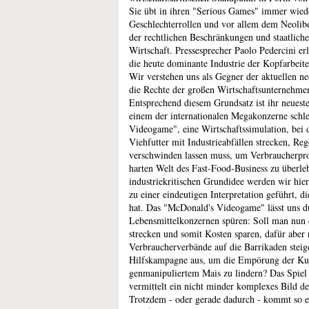
Sie übt in ihren "Serious Games" immer wiede
Geschlechterrollen und vor allem dem Neolib
der rechtlichen Beschränkungen und staatlic
Wirtschaft. Pressesprecher Paolo Pedercini erlä
die heute dominante Industrie der Kopfarbeiter
Wir verstehen uns als Gegner der aktuellen ne
die Rechte der großen Wirtschaftsunternehmen
Entsprechend diesem Grundsatz ist ihr neuest
einem der internationalen Megakonzerne schl
Videogame", eine Wirtschaftssimulation, bei
Viehfutter mit Industrieabfällen strecken, 
verschwinden lassen muss, um Verbraucherpro
harten Welt des Fast-Food-Business zu überleb
industriekritischen Grundidee werden wir hi
zu einer eindeutigen Interpretation geführt, d
hat. Das "McDonald's Videogame" lässt uns d
Lebensmittelkonzernen spüren: Soll man nun 
strecken und somit Kosten sparen, dafür aber r
Verbraucherverbände auf die Barrikaden steige
Hilfskampagne aus, um die Empörung der Ku
genmanipuliertem Mais zu lindern? Das Spiel
vermittelt ein nicht minder komplexes Bild de
Trotzdem - oder gerade dadurch - kommt so e