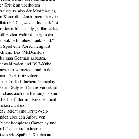
r Kritik an überholten
eralismus, also der Minimierung
hen Kontrollmaßnah- men über die
utert: "Die ‚weiche Industrie' ist
, deren Job ständig gefährdet ist.
oliberalen Weltordnung, in der
 praktisch unbeschränkt sind."
es Spiel eine Abrechnung mit
echthin: Das "McDonald's
 der man Genmais anbauen,
Regenwald roden und BSE-Kühe
teste zu vermeiden und in der
en. Doch trotz seiner
er nicht mit einfachem Gameplay
ie der Designer für uns vorgekaut
urchaus auch die Bedrängnis von
das Tierfutter mit Knochenmehl
iskieren, dass
n? Reicht eine Dritte-Welt-
nden über den Anbau von
 bietet komplexes Gameplay und
r Lebensmittelindustrie.
twas wie Spaß am Spielen auf.