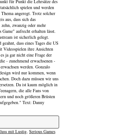
unkt für Punkt die Lehrsätze des
tatsächlich spielen und werden
 Thema angeregt. Trotz solcher
is aus, dass sich das
n zehn, zwanzig oder mehr
 Game" aufrecht erhalten lässt.
ream ist sicherlich gelegt.
d geahnt, dass eines Tages die US
t Videospielen ihre Ansichten
 es ja gar nicht eine Frage der
b die - zunehmend erwachsenen -
le erwachsen werden. Gonzalo
edesign wird nur kommen, wenn
achen. Doch dazu müssen wir uns
ersetzen. Da ist kaum möglich in
eenagern, die alle Fans von
ern und noch größeren Brüsten
aufgegeben." Text: Danny
luss mit Lustig
,
Serious Games