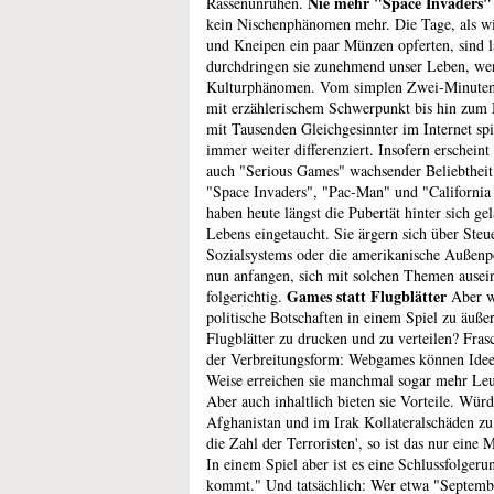
Nie mehr "Space Invaders"
Rassenunruhen.
kein Nischenphänomen mehr. Die Tage, als wir
und Kneipen ein paar Münzen opferten, sind la
durchdringen sie zunehmend unser Leben, we
Kulturphänomen. Vom simplen Zwei-Minuten
mit erzählerischem Schwerpunkt bis hin zu
mit Tausenden Gleichgesinnter im Internet spi
immer weiter differenziert. Insofern erscheint 
auch "Serious Games" wachsender Beliebtheit 
"Space Invaders", "Pac-Man" und "Californi
haben heute längst die Pubertät hinter sich ge
Lebens eingetaucht. Sie ärgern sich über Ste
Sozialsystems oder die amerikanische Außenp
nun anfangen, sich mit solchen Themen ausein
Games statt Flugblätter
folgerichtig.
Aber we
politische Botschaften in einem Spiel zu äußern
Flugblätter zu drucken und zu verteilen? Frasc
der Verbreitungsform: Webgames können Ideen
Weise erreichen sie manchmal sogar mehr Le
Aber auch inhaltlich bieten sie Vorteile. Würd
Afghanistan und im Irak Kollateralschäden zu
die Zahl der Terroristen', so ist das nur eine
In einem Spiel aber ist es eine Schlussfolgerun
kommt." Und tatsächlich: Wer etwa "Septembe