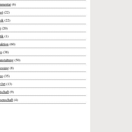
mentar
(6)
st
(22)
ik
(22)
z
(20)
tik
(1)
aktion
(60)
ro
(38)
anstaltung
(50)
losung
(8)
eo
(35)
 Ort
(13)
tschaft
(9)
senschaft
(4)