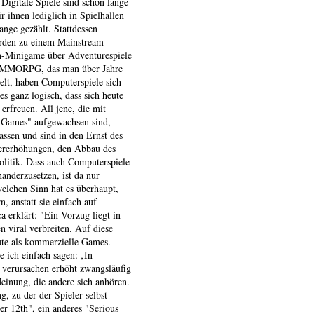
Digitale Spiele sind schon lange
 ihnen lediglich in Spielhallen
nge gezählt. Stattdessen
rden zu einem Mainstream-
-Minigame über Adventurespiele
m MMORPG, das man über Jahre
elt, haben Computerspiele sich
es ganz logisch, dass sich heute
erfreuen. All jene, die mit
a Games" aufgewachsen sind,
lassen und sind in den Ernst des
uererhöhungen, den Abbau des
olitik. Dass auch Computerspiele
anderzusetzen, ist da nur
lchen Sinn hat es überhaupt,
, anstatt sie einfach auf
a erklärt: "Ein Vorzug liegt in
 viral verbreiten. Auf diese
ute als kommerzielle Games.
e ich einfach sagen: ‚In
 verursachen erhöht zwangsläufig
 Meinung, die andere sich anhören.
g, zu der der Spieler selbst
r 12th", ein anderes "Serious