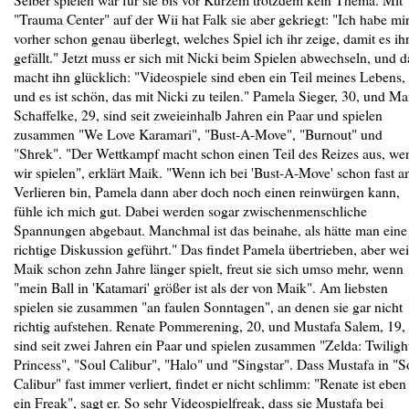
"Trauma Center" auf der Wii hat Falk sie aber gekriegt: "Ich habe mi
vorher schon genau überlegt, welches Spiel ich ihr zeige, damit es ih
gefällt." Jetzt muss er sich mit Nicki beim Spielen abwechseln, und d
macht ihn glücklich: "Videospiele sind eben ein Teil meines Lebens,
und es ist schön, das mit Nicki zu teilen." Pamela Sieger, 30, und Ma
Schaffelke, 29, sind seit zweieinhalb Jahren ein Paar und spielen
zusammen "We Love Karamari", "Bust-A-Move", "Burnout" und
"Shrek". "Der Wettkampf macht schon einen Teil des Reizes aus, we
wir spielen", erklärt Maik. "Wenn ich bei 'Bust-A-Move' schon fast 
Verlieren bin, Pamela dann aber doch noch einen reinwürgen kann,
fühle ich mich gut. Dabei werden sogar zwischenmenschliche
Spannungen abgebaut. Manchmal ist das beinahe, als hätte man eine
richtige Diskussion geführt." Das findet Pamela übertrieben, aber wei
Maik schon zehn Jahre länger spielt, freut sie sich umso mehr, wenn
"mein Ball in 'Katamari' größer ist als der von Maik". Am liebsten
spielen sie zusammen "an faulen Sonntagen", an denen sie gar nicht
richtig aufstehen. Renate Pommerening, 20, und Mustafa Salem, 19,
sind seit zwei Jahren ein Paar und spielen zusammen "Zelda: Twiligh
Princess", "Soul Calibur", "Halo" und "Singstar". Dass Mustafa in "S
Calibur" fast immer verliert, findet er nicht schlimm: "Renate ist eben
ein Freak", sagt er. So sehr Videospielfreak, dass sie Mustafa bei