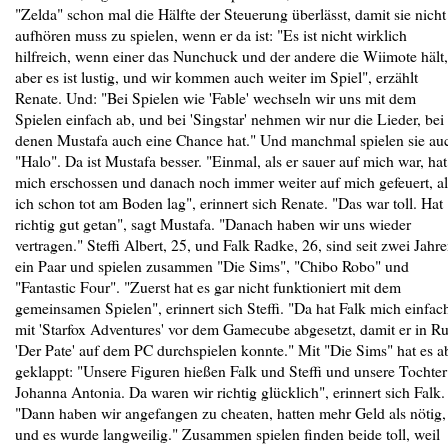
"Zelda" schon mal die Hälfte der Steuerung überlässt, damit sie nicht
aufhören muss zu spielen, wenn er da ist: "Es ist nicht wirklich
hilfreich, wenn einer das Nunchuck und der andere die Wiimote hält,
aber es ist lustig, und wir kommen auch weiter im Spiel", erzählt
Renate. Und: "Bei Spielen wie 'Fable' wechseln wir uns mit dem
Spielen einfach ab, und bei 'Singstar' nehmen wir nur die Lieder, bei
denen Mustafa auch eine Chance hat." Und manchmal spielen sie au
"Halo". Da ist Mustafa besser. "Einmal, als er sauer auf mich war, hat
mich erschossen und danach noch immer weiter auf mich gefeuert, al
ich schon tot am Boden lag", erinnert sich Renate. "Das war toll. Hat
richtig gut getan", sagt Mustafa. "Danach haben wir uns wieder
vertragen." Steffi Albert, 25, und Falk Radke, 26, sind seit zwei Jahr
ein Paar und spielen zusammen "Die Sims", "Chibo Robo" und
"Fantastic Four". "Zuerst hat es gar nicht funktioniert mit dem
gemeinsamen Spielen", erinnert sich Steffi. "Da hat Falk mich einfac
mit 'Starfox Adventures' vor dem Gamecube abgesetzt, damit er in R
'Der Pate' auf dem PC durchspielen konnte." Mit "Die Sims" hat es a
geklappt: "Unsere Figuren hießen Falk und Steffi und unsere Tochter
Johanna Antonia. Da waren wir richtig glücklich", erinnert sich Falk.
"Dann haben wir angefangen zu cheaten, hatten mehr Geld als nötig,
und es wurde langweilig." Zusammen spielen finden beide toll, weil