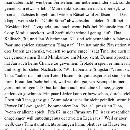
man dabei nicht, wie beim Fernsehen, nur nebeneinander sitzt, sond
gemeinsam etwas erlebt. "Man denkt zusammen nach, überlegt, wo
man als nächstes hingeht und wie ein Rätsel wohl zu lösen ist." Das
klappt, wenn sie bei "Chibi Robo" abwechselnd spielen, Steffi bei
"Resident Evil 4" zuguckt, und auch wenn Falk bei "Fantastic Four" 
Coop-Modus meckert, weil Steffi nicht schnell genug läuft. Tina
Kallbach, 30, und Jan Wiechmann, 31, sind seit neuneinhalb Jahren 
Paar und spielen zusammen "Singstar". "Jan hat mir die Playstation v
drei Jahren geschenkt, weil ich so gerne singe", sagt Tina, die auch i
der gemeinsamen Band Minikamoo am Mikro steht. Dementspreche
hat Jan auch keine Chance zu gewinnen. Trotzdem spielt er immer m
und sorgt für steten Nachschub: "Wir haben alle 'Singstars'", freut si
Tina, "außer das mit den Toten Hosen." So gut ausgerüstet sind sie b
ihren Freunden "sehr beliebt, weil wir den ganzen Krempel immer
gerne mitbringen". Da hat Jan dann auch mal eine Chance, gegen
andere zu gewinnen. Ein paar Lieder kann er inzwischen, durchs vie
Üben mit Tina, ganz gut. "Zumindest ist es ihr nicht peinlich, wenn i
'Power Of Love' gröle", kommentiert Jan. "Na ja", präzisiert Tina,
"wenn er alleine spielt, 'Fifa 07' in der Firma am PC, ist er wesentlich
ehrgeiziger, will unbedingt aus der zweiten Liga raus." Weil er aber
weiß, dass Tina damit nichts anfangen kann, bleibt es zu Hause bei
"Singstar". Letztes Jahr sind die beiden sogar Heiligabend daheim