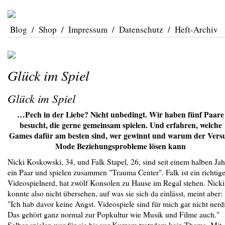
Blog
/
Shop
/
Impressum
/
Datenschutz
/
Heft-Archiv
Glück im Spiel
Glück im Spiel
…Pech in der Liebe? Nicht unbedingt. Wir haben fünf Paare
besucht, die gerne gemeinsam spielen. Und erfahren, welche
Games dafür am besten sind, wer gewinnt und warum der Versu
Mode Beziehungsprobleme lösen kann
Nicki Koskowski, 34, und Falk Stapel, 26, sind seit einem halben Jah
ein Paar und spielen zusammen "Trauma Center". Falk ist ein richtige
Videospielnerd, hat zwölf Konsolen zu Hause im Regal stehen. Nicki
konnte also nicht übersehen, auf was sie sich da einlässt, meint aber:
"Ich hab davor keine Angst. Videospiele sind für mich gar nicht nerd
Das gehört ganz normal zur Popkultur wie Musik und Filme auch."
Selber spielen war für sie bis vor Kurzem trotzdem kein Thema. Mit