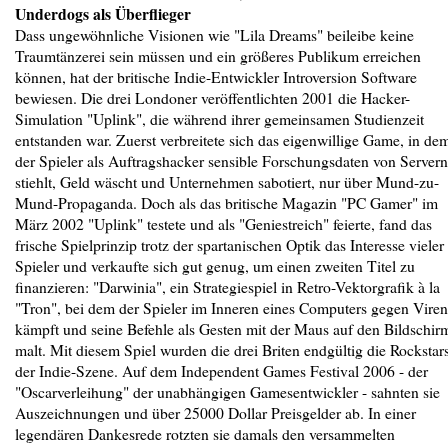
Underdogs als Überflieger
Dass ungewöhnliche Visionen wie "Lila Dreams" beileibe keine
Traumtänzerei sein müssen und ein größeres Publikum erreichen
können, hat der britische Indie-Entwickler Introversion Software
bewiesen. Die drei Londoner veröffentlichten 2001 die Hacker-
Simulation "Uplink", die während ihrer gemeinsamen Studienzeit
entstanden war. Zuerst verbreitete sich das eigenwillige Game, in de
der Spieler als Auftragshacker sensible Forschungsdaten von Servern
stiehlt, Geld wäscht und Unternehmen sabotiert, nur über Mund-zu-
Mund-Propaganda. Doch als das britische Magazin "PC Gamer" im
März 2002 "Uplink" testete und als "Geniestreich" feierte, fand das
frische Spielprinzip trotz der spartanischen Optik das Interesse vieler
Spieler und verkaufte sich gut genug, um einen zweiten Titel zu
finanzieren: "Darwinia", ein Strategiespiel in Retro-Vektorgrafik à la
"Tron", bei dem der Spieler im Inneren eines Computers gegen Viren
kämpft und seine Befehle als Gesten mit der Maus auf den Bildschir
malt. Mit diesem Spiel wurden die drei Briten endgültig die Rockstar
der Indie-Szene. Auf dem Independent Games Festival 2006 - der
"Oscarverleihung" der unabhängigen Gamesentwickler - sahnten sie
Auszeichnungen und über 25000 Dollar Preisgelder ab. In einer
legendären Dankesrede rotzten sie damals den versammelten