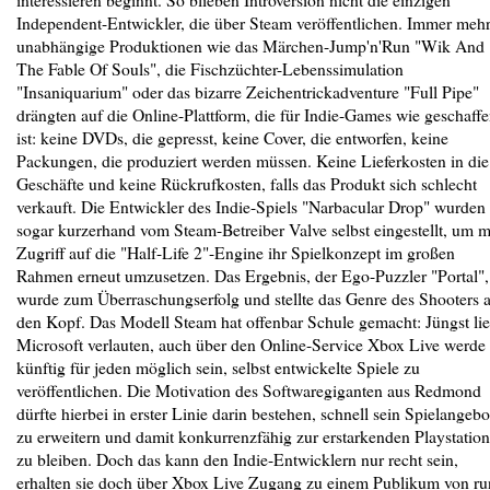
Independent-Entwickler, die über Steam veröffentlichen. Immer meh
unabhängige Produktionen wie das Märchen-Jump'n'Run "Wik And
The Fable Of Souls", die Fischzüchter-Lebenssimulation
"Insaniquarium" oder das bizarre Zeichentrickadventure "Full Pipe"
drängten auf die Online-Plattform, die für Indie-Games wie geschaff
ist: keine DVDs, die gepresst, keine Cover, die entworfen, keine
Packungen, die produziert werden müssen. Keine Lieferkosten in die
Geschäfte und keine Rückrufkosten, falls das Produkt sich schlecht
verkauft. Die Entwickler des Indie-Spiels "Narbacular Drop" wurden
sogar kurzerhand vom Steam-Betreiber Valve selbst eingestellt, um m
Zugriff auf die "Half-Life 2"-Engine ihr Spielkonzept im großen
Rahmen erneut umzusetzen. Das Ergebnis, der Ego-Puzzler "Portal",
wurde zum Überraschungserfolg und stellte das Genre des Shooters 
den Kopf. Das Modell Steam hat offenbar Schule gemacht: Jüngst li
Microsoft verlauten, auch über den Online-Service Xbox Live werde 
künftig für jeden möglich sein, selbst entwickelte Spiele zu
veröffentlichen. Die Motivation des Softwaregiganten aus Redmond
dürfte hierbei in erster Linie darin bestehen, schnell sein Spielangebo
zu erweitern und damit konkurrenzfähig zur erstarkenden Playstation
zu bleiben. Doch das kann den Indie-Entwicklern nur recht sein,
erhalten sie doch über Xbox Live Zugang zu einem Publikum von r