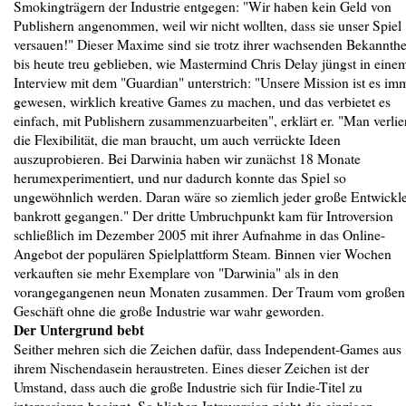
Smokingträgern der Industrie entgegen: "Wir haben kein Geld von
Publishern angenommen, weil wir nicht wollten, dass sie unser Spiel
versauen!" Dieser Maxime sind sie trotz ihrer wachsenden Bekannthe
bis heute treu geblieben, wie Mastermind Chris Delay jüngst in eine
Interview mit dem "Guardian" unterstrich: "Unsere Mission ist es im
gewesen, wirklich kreative Games zu machen, und das verbietet es
einfach, mit Publishern zusammenzuarbeiten", erklärt er. "Man verlie
die Flexibilität, die man braucht, um auch verrückte Ideen
auszuprobieren. Bei Darwinia haben wir zunächst 18 Monate
herumexperimentiert, und nur dadurch konnte das Spiel so
ungewöhnlich werden. Daran wäre so ziemlich jeder große Entwickl
bankrott gegangen." Der dritte Umbruchpunkt kam für Introversion
schließlich im Dezember 2005 mit ihrer Aufnahme in das Online-
Angebot der populären Spielplattform Steam. Binnen vier Wochen
verkauften sie mehr Exemplare von "Darwinia" als in den
vorangegangenen neun Monaten zusammen. Der Traum vom großen
Geschäft ohne die große Industrie war wahr geworden.
Der Untergrund bebt
Seither mehren sich die Zeichen dafür, dass Independent-Games aus
ihrem Nischendasein heraustreten. Eines dieser Zeichen ist der
Umstand, dass auch die große Industrie sich für Indie-Titel zu
interessieren beginnt. So blieben Introversion nicht die einzigen