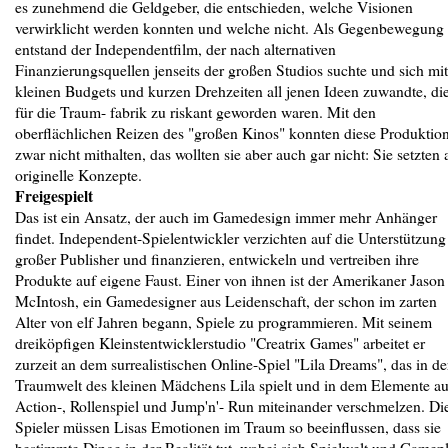
es zunehmend die Geldgeber, die entschieden, welche Visionen
verwirklicht werden konnten und welche nicht. Als Gegenbewegung
entstand der Independentfilm, der nach alternativen
Finanzierungsquellen jenseits der großen Studios suchte und sich mit
kleinen Budgets und kurzen Drehzeiten all jenen Ideen zuwandte, di
für die Traum- fabrik zu riskant geworden waren. Mit den
oberflächlichen Reizen des "großen Kinos" konnten diese Produktio
zwar nicht mithalten, das wollten sie aber auch gar nicht: Sie setzten 
originelle Konzepte.
Freigespielt
Das ist ein Ansatz, der auch im Gamedesign immer mehr Anhänger
findet. Independent-Spielentwickler verzichten auf die Unterstützung
großer Publisher und finanzieren, entwickeln und vertreiben ihre
Produkte auf eigene Faust. Einer von ihnen ist der Amerikaner Jason
McIntosh, ein Gamedesigner aus Leidenschaft, der schon im zarten
Alter von elf Jahren begann, Spiele zu programmieren. Mit seinem
dreiköpfigen Kleinstentwicklerstudio "Creatrix Games" arbeitet er
zurzeit an dem surrealistischen Online-Spiel "Lila Dreams", das in de
Traumwelt des kleinen Mädchens Lila spielt und in dem Elemente a
Action-, Rollenspiel und Jump'n'- Run miteinander verschmelzen. Di
Spieler müssen Lisas Emotionen im Traum so beeinflussen, dass sie
bestimmte Dinge in der Realität tut, wobei sich Spielwelt und Gamep