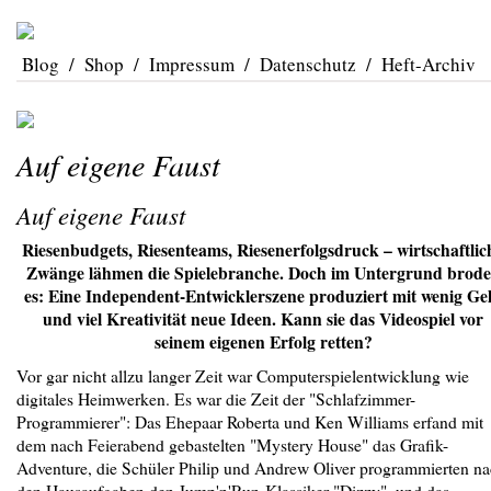
Blog
/
Shop
/
Impressum
/
Datenschutz
/
Heft-Archiv
Auf eigene Faust
Auf eigene Faust
Riesenbudgets, Riesenteams, Riesenerfolgsdruck – wirtschaftlic
Zwänge lähmen die Spielebranche. Doch im Untergrund brode
es: Eine Independent-Entwicklerszene produziert mit wenig Ge
und viel Kreativität neue Ideen. Kann sie das Videospiel vor
seinem eigenen Erfolg retten?
Vor gar nicht allzu langer Zeit war Computerspielentwicklung wie
digitales Heimwerken. Es war die Zeit der "Schlafzimmer-
Programmierer": Das Ehepaar Roberta und Ken Williams erfand mit
dem nach Feierabend gebastelten "Mystery House" das Grafik-
Adventure, die Schüler Philip und Andrew Oliver programmierten n
den Hausaufgaben den Jump'n'Run-Klassiker "Dizzy", und das