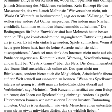
je nach Stimmung des Mädchens verändern. Kein Konzept für den
Massenmarkt, das weiß auch McIntosh: "Wir versuchen nicht, mit
'World Of Warcraft' zu konkurrieren", sagt der heute 35-Jährige, "wir
wollen eine andere Art Gamer ansprechen. Nur indem man Nischen
erschließt, kann man es mit den Branchenmultis aufnehmen." Die
Bedingungen für Indie-Entwickler sind laut McIntosh heute besser
denn je: "Es gibt komfortablere und zugänglichere Entwicklungstool
als je zuvor. Es ist sehr einfach geworden, Spiele zu machen. Wenn 
heute gute Ideen hast, hast du keine Ausrede mehr, sie nicht
auszuprobieren." Auch sei man dank des Internets nicht mehr auf ei
Publisher angewiesen. Kommunikation, Werbung, Veröffentlichung 
all das läuft bei "Creatrix Games" über das Netz. Die Zusammenarbei
des Teams läuft ausschließlich online ab. Das spart nicht nur
Bürokosten, sondern bietet auch die Möglichkeit, Arbeitskräfte übera
auf der Welt schnell mit einbinden zu können. "Wenn das Spielkonz
interessant genug ist, stößt man als Indie-Entwickler überall auf
Verbündete", sagt McIntosh: "Seit Kurzem unterstützt uns zum Beisp
ein Autor, der Ideen zur Spielerzählung einbringt. Anders als große
Unternehmen können wir interessierten Leuten kreative Einbindung
anbieten. Und es ist erstaunlich, wie viele Menschen einen unterstütz
wenn sie an etwas mitwirken dürfen, das sie wirklich lieben."