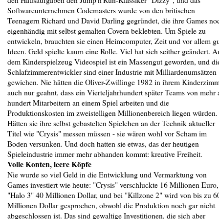
Softwareunternehmen Codemasters wurde von den britischen
Teenagern Richard und David Darling gegründet, die ihre Games no
eigenhändig mit selbst gemalten Covern beklebten. Um Spiele zu
entwickeln, brauchten sie einen Heimcomputer, Zeit und vor allem g
Ideen. Geld spielte kaum eine Rolle. Viel hat sich seither geändert. A
dem Kinderspielzeug Videospiel ist ein Massengut geworden, und di
Schlafzimmerentwickler sind einer Industrie mit Milliardenumsätzen
gewichen. Nie hätten die Oliver-Zwillinge 1982 in ihrem Kinderzim
auch nur geahnt, dass ein Vierteljahrhundert später Teams von mehr 
hundert Mitarbeitern an einem Spiel arbeiten und die
Produktionskosten im zweistelligen Millionenbereich liegen würden.
Hätten sie ihre selbst gebastelten Spielchen an der Technik aktueller
Titel wie "Crysis" messen müssen - sie wären wohl vor Scham im
Boden versunken. Und doch hatten sie etwas, das der heutigen
Spieleindustrie immer mehr abhanden kommt: kreative Freiheit.
Volle Konten, leere Köpfe
Nie wurde so viel Geld in die Entwicklung und Vermarktung von
Games investiert wie heute: "Crysis" verschluckte 16 Millionen Euro,
"Halo 3" 40 Millionen Dollar, und bei "Killzone 2" wird von bis zu 6
Millionen Dollar gesprochen, obwohl die Produktion noch gar nicht
abgeschlossen ist. Das sind gewaltige Investitionen, die sich aber