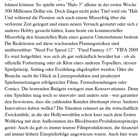
lohnen können: So spielte etwa "Halo 3" alleine in der ersten Woche
300 Millionen Dollar ein. Doch längst nicht jeder Titel wird ein "Hal
Und während die Pioniere sich nach einem Misserfolg über die
verlorene Zeit geärgert und einen neuen Versuch gestartet oder sich e
anderes Hobby gesucht hätten, kann heute ein kommerzieller
Misserfolg den finanziellen Ruin eines ganzen Unternehmens bedeut
Die Reaktionen auf diese wachsenden Planungsrisiken sind
unübersehbar: "Need For Speed 12". "Final Fantasy 13". "FIFA 2009
Es wird fortgeführt, was sich als gut verkäuflich bewährt hat - ob als
offizielle Fortsetzung oder als Klon eines anderen Topsellers, dessen
Spielprinzip, Setting oder Erzählung abgekupfert werden. Oder die
Branche sucht ihr Glück in Lizenzprodukten und produziert
Spielumsetzungen erfolgreicher Filme, Fernsehsendungen oder
Comics. Die horrenden Budgets zwingen zum Konservatismus. Den
eine Spielidee mag noch so innovativ und anders sein - wer garantier
den Investoren, dass die zahlenden Kunden überhaupt etwas Anderes
Innovatives haben wollen? Die Situation erinnert an die wirtschaftlic
Zwickmühle, in die der Hollywoodfilm schon kurz nach dem Ersten
Weltkrieg mit dem Aufkommen des Blockbuster-Produktionsprinzips
geriet: Auch da gab es immer teurere Filmproduktionen, die finanziel
auf immer höhere Einspielerfolge angewiesen waren. Auch hier war