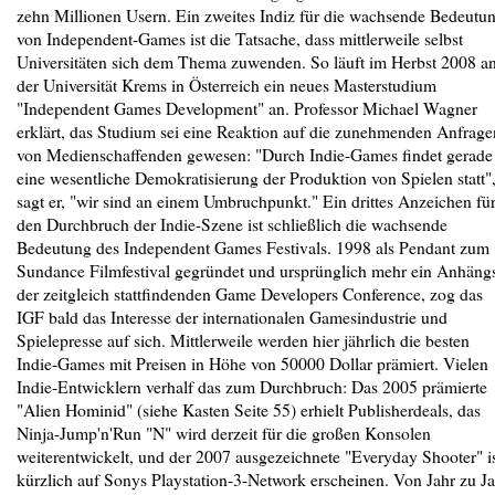
zehn Millionen Usern. Ein zweites Indiz für die wachsende Bedeutu
von Independent-Games ist die Tatsache, dass mittlerweile selbst
Universitäten sich dem Thema zuwenden. So läuft im Herbst 2008 a
der Universität Krems in Österreich ein neues Masterstudium
"Independent Games Development" an. Professor Michael Wagner
erklärt, das Studium sei eine Reaktion auf die zunehmenden Anfrage
von Medienschaffenden gewesen: "Durch Indie-Games findet gerade
eine wesentliche Demokratisierung der Produktion von Spielen statt"
sagt er, "wir sind an einem Umbruchpunkt." Ein drittes Anzeichen fü
den Durchbruch der Indie-Szene ist schließlich die wachsende
Bedeutung des Independent Games Festivals. 1998 als Pendant zum
Sundance Filmfestival gegründet und ursprünglich mehr ein Anhäng
der zeitgleich stattfindenden Game Developers Conference, zog das
IGF bald das Interesse der internationalen Gamesindustrie und
Spielepresse auf sich. Mittlerweile werden hier jährlich die besten
Indie-Games mit Preisen in Höhe von 50000 Dollar prämiert. Vielen
Indie-Entwicklern verhalf das zum Durchbruch: Das 2005 prämierte
"Alien Hominid" (siehe Kasten Seite 55) erhielt Publisherdeals, das
Ninja-Jump'n'Run "N" wird derzeit für die großen Konsolen
weiterentwickelt, und der 2007 ausgezeichnete "Everyday Shooter" i
kürzlich auf Sonys Playstation-3-Network erscheinen. Von Jahr zu J