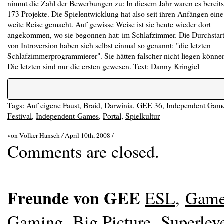
nimmt die Zahl der Bewerbungen zu: In diesem Jahr waren es bereits
173 Projekte. Die Spielentwicklung hat also seit ihren Anfängen eine
weite Reise gemacht. Auf gewisse Weise ist sie heute wieder dort
angekommen, wo sie begonnen hat: im Schlafzimmer. Die Durchstart
von Introversion haben sich selbst einmal so genannt: "die letzten
Schlafzimmerprogrammierer". Sie hätten falscher nicht liegen könne
Die letzten sind nur die ersten gewesen. Text: Danny Kringiel
Tags:
Auf eigene Faust
,
Braid
,
Darwinia
,
GEE 36
,
Independent Gam
Festival
,
Independent-Games
,
Portal
,
Spielkultur
von Volker Hansch
/
April 10th, 2008 /
Comments are closed.
Freunde von GEE
ESL
,
Gam
Gaming
,
Big Picture
,
Superlev