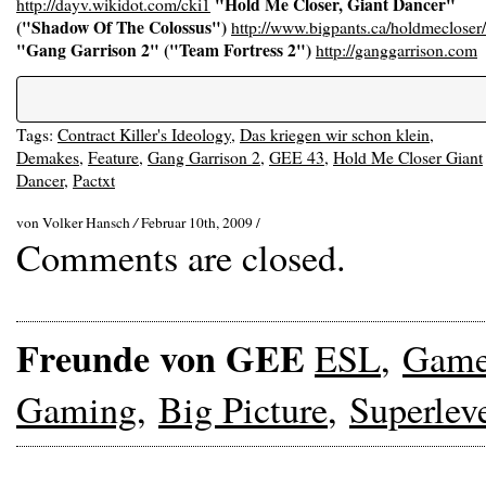
"Hold Me Closer, Giant Dancer"
http://dayv.wikidot.com/cki1
("Shadow Of The Colossus")
http://www.bigpants.ca/holdmecloser/
"Gang Garrison 2" ("Team Fortress 2")
http://ganggarrison.com
Tags:
Contract Killer's Ideology
,
Das kriegen wir schon klein
,
Demakes
,
Feature
,
Gang Garrison 2
,
GEE 43
,
Hold Me Closer Giant
Dancer
,
Pactxt
von Volker Hansch
/
Februar 10th, 2009 /
Comments are closed.
Freunde von GEE
ESL
,
Gam
Gaming
,
Big Picture
,
Superlev