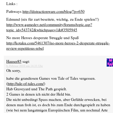
Links :
Pathways
http://distractionware.com/blog/?p=650
Edmund (nix für zart beseitete, wichtig, zu Ende spielen!!)
http://www.gamedev.net/community/forums/topic.asp?
topic_id=543742&whichpage=1&#3505945
No more Heroes desperate Struggle und Spaß
http://kotaku.com/5461307/no-more-heroes-2-desperate-struggle-
review-repetitious-rebel
Hauser85
sagt:
6. Februar 2010 um 14:33 Uhr
Oh sorry,
habe die grandiosen Games von Tale of Tales vergessen.
(
http://tale-of-tales.com/
)
Hab Graveyard und The Path gespielt.
2 Games in denen ich nicht der Held bin.
Die nicht unbedingt Spass machen, aber Gefühle erwecken, bei
denen man froh ist, es doch bis zum Ende durchgespielt zu haben
(wie bei nem langatmigen Europäischen Film, um nochmal Arte