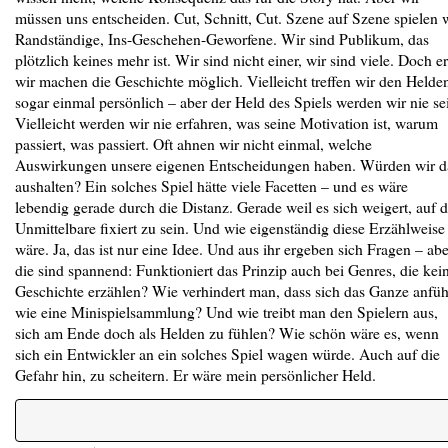
müssen uns entscheiden. Cut, Schnitt, Cut. Szene auf Szene spielen 
Randständige, Ins-Geschehen-Geworfene. Wir sind Publikum, das
plötzlich keines mehr ist. Wir sind nicht einer, wir sind viele. Doch er
wir machen die Geschichte möglich. Vielleicht treffen wir den Helde
sogar einmal persönlich – aber der Held des Spiels werden wir nie se
Vielleicht werden wir nie erfahren, was seine Motivation ist, warum
passiert, was passiert. Oft ahnen wir nicht einmal, welche
Auswirkungen unsere eigenen Entscheidungen haben. Würden wir d
aushalten? Ein solches Spiel hätte viele Facetten – und es wäre
lebendig gerade durch die Distanz. Gerade weil es sich weigert, auf 
Unmittelbare fixiert zu sein. Und wie eigenständig diese Erzählweise
wäre. Ja, das ist nur eine Idee. Und aus ihr ergeben sich Fragen – abe
die sind spannend: Funktioniert das Prinzip auch bei Genres, die kei
Geschichte erzählen? Wie verhindert man, dass sich das Ganze anfüh
wie eine Minispielsammlung? Und wie treibt man den Spielern aus,
sich am Ende doch als Helden zu fühlen? Wie schön wäre es, wenn
sich ein Entwickler an ein solches Spiel wagen würde. Auch auf die
Gefahr hin, zu scheitern. Er wäre mein persönlicher Held.