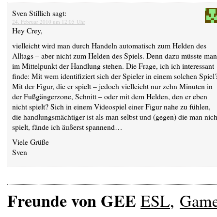
Sven Stillich
sagt:
24. Februar 2010 um 12:05 Uhr
Hey Crey,
vielleicht wird man durch Handeln automatisch zum Helden des
Alltags – aber nicht zum Helden des Spiels. Denn dazu müsste man
im Mittelpunkt der Handlung stehen. Die Frage, ich ich interessant
finde: Mit wem identifiziert sich der Spieler in einem solchen Spiel
Mit der Figur, die er spielt – jedoch vielleicht nur zehn Minuten in
der Fußgängerzone, Schnitt – oder mit dem Helden, den er eben
nicht spielt? Sich in einem Videospiel einer Figur nahe zu fühlen,
die handlungsmächtiger ist als man selbst und (gegen) die man nich
spielt, fände ich äußerst spannend…
Viele Grüße
Sven
Freunde von GEE
ESL
,
Gam