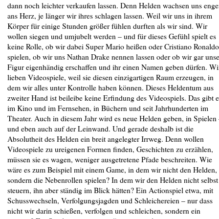
dann noch leichter verkaufen lassen. Denn Helden wachsen uns enge
ans Herz, je länger wir ihres schlagen lassen. Weil wir uns in ihrem
Körper für einige Stunden größer fühlen durften als wir sind. Wir
wollen siegen und umjubelt werden – und für dieses Gefühl spielt es
keine Rolle, ob wir dabei Super Mario heißen oder Cristiano Ronaldo
spielen, ob wir uns Nathan Drake nennen lassen oder ob wir gar uns
Figur eigenhändig erschaffen und ihr einen Namen geben dürfen. Wi
lieben Videospiele, weil sie diesen einzigartigen Raum erzeugen, in
dem wir alles unter Kontrolle haben können. Dieses Heldentum aus
zweiter Hand ist beileibe keine Erfindung des Videospiels. Das gibt e
im Kino und im Fernsehen, in Büchern und seit Jahrhunderten im
Theater. Auch in diesem Jahr wird es neue Helden geben, in Spielen
und eben auch auf der Leinwand. Und gerade deshalb ist die
Absolutheit des Helden ein breit angelegter Irrweg. Denn wollen
Videospiele zu ureigenen Formen finden, Geschichten zu erzählen,
müssen sie es wagen, weniger ausgetretene Pfade beschreiten. Wie
wäre es zum Beispiel mit einem Game, in dem wir nicht den Helden,
sondern die Nebenrollen spielen? In dem wir den Helden nicht selbst
steuern, ihn aber ständig im Blick hätten? Ein Actionspiel etwa, mit
Schusswechseln, Verfolgungsjagden und Schleichereien – nur dass
nicht wir darin schießen, verfolgen und schleichen, sondern ein