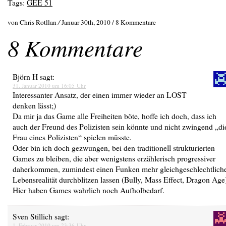
Tags:
GEE 51
von Chris Rotllan
/
Januar 30th, 2010 /
8 Kommentare
8 Kommentare
Björn H
sagt:
31. Januar 2010 um 16:05 Uhr
Interessanter Ansatz, der einen immer wieder an LOST
denken lässt;)
Da mir ja das Game alle Freiheiten böte, hoffe ich doch, dass ich
auch der Freund des Polizisten sein könnte und nicht zwingend „di
Frau eines Polizisten“ spielen müsste.
Oder bin ich doch gezwungen, bei den traditionell strukturierten
Games zu bleiben, die aber wenigstens erzählerisch progressiver
daherkommen, zumindest einen Funken mehr gleichgeschlechtlich
Lebensrealität durchblitzen lassen (Bully, Mass Effect, Dragon Age
Hier haben Games wahrlich noch Aufholbedarf.
Sven Stillich
sagt:
1. Februar 2010 um 23:36 Uhr