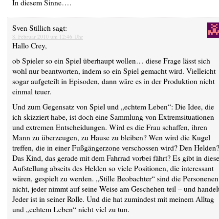
In diesem Sinne….
Sven Stillich
sagt:
8. Februar 2010 um 12:46 Uhr
Hallo Crey,
ob Spieler so ein Spiel überhaupt wollen… diese Frage lässt sich
wohl nur beantworten, indem so ein Spiel gemacht wird. Vielleicht
sogar aufgeteilt in Episoden, dann wäre es in der Produktion nicht
einmal teuer.
Und zum Gegensatz von Spiel und „echtem Leben“: Die Idee, die
ich skizziert habe, ist doch eine Sammlung von Extremsituationen
und extremen Entscheidungen. Wird es die Frau schaffen, ihren
Mann zu überzeugen, zu Hause zu bleiben? Wen wird die Kugel
treffen, die in einer Fußgängerzone verschossen wird? Den Helden
Das Kind, das gerade mit dem Fahrrad vorbei fährt? Es gibt in diese
Aufstellung abseits des Helden so viele Positionen, die interessant
wären, gespielt zu werden. „Stille Beobachter“ sind die Personenen
nicht, jeder nimmt auf seine Weise am Geschehen teil – und handelt
Jeder ist in seiner Rolle. Und die hat zumindest mit meinem Alltag
und „echtem Leben“ nicht viel zu tun.