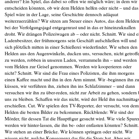
anderer? Ein Spiel, das dabei so offen wie möglich wäre; in dem wir
entscheiden könnten, ob wir dem Helden helfen oder nicht – und das
Spiel wäre in der Lage, seine Geschichte dennoch adäquat
weiterzuerzählen? Wir sitzen am Steuer eines Autos, das dem Helde
bei der Verfolgungsjagd entgegenrast und in das er hineinzuknallen
droht. Wir drängen Polizeiwagen ab – oder nicht. Schnitt. Wir sind e
Ladenbesitzer, der frühmorgens sein Geschäft aufschließen will und
sich plötzlich mitten in einer Schießerei wiederfindet. Wir sehen den
Helden aus den Augenwinkeln, ducken uns, versuchen, nicht getroff
zu werden, robben in unseren Laden, verrammeln ihn – und werden
vom Helden zur Geisel genommen. Werden wir kooperieren oder
nicht? Schnitt. Wir sind die Frau eines Polizisten, die ihm morgens
einen Kaffee macht und ihn in den Arm nimmt. Wir -beginnen ihn z
küssen, wir verführen ihn, ziehen ihn ins Schlafzimmer – und dann
versuchen wir ihn zu über-reden, nicht zur Arbeit zu gehen, sondern 
uns zu bleiben. Schaffen wir das nicht, wird der Held ihn nachmittag
erschießen. Cut. Wir spielen den TV-Reporter, der versucht, von dem
Helden die besten Bilder zu bekommen. Rückblende: Wir sind der
Mörder, für dessen Tat die Hauptfigur gesucht wird. Wie viele Spure
werden wir hinter-lassen, die ihn be- oder entlasten könnten? Schnitt.
Wir stehen an einer Brücke. Wir können springen oder nicht. Wir
wissen nicht, welche Konsequenz das für die Story hat. Aber wir