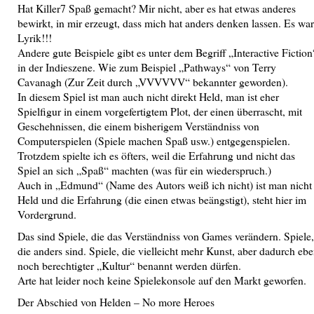
Hat Killer7 Spaß gemacht? Mir nicht, aber es hat etwas anderes
bewirkt, in mir erzeugt, dass mich hat anders denken lassen. Es war
Lyrik!!!
Andere gute Beispiele gibt es unter dem Begriff „Interactive Fiction
in der Indieszene. Wie zum Beispiel „Pathways“ von Terry
Cavanagh (Zur Zeit durch „VVVVVV“ bekannter geworden).
In diesem Spiel ist man auch nicht direkt Held, man ist eher
Spielfigur in einem vorgefertigtem Plot, der einen überrascht, mit
Geschehnissen, die einem bisherigem Verständniss von
Computerspielen (Spiele machen Spaß usw.) entgegenspielen.
Trotzdem spielte ich es öfters, weil die Erfahrung und nicht das
Spiel an sich „Spaß“ machten (was für ein wiederspruch.)
Auch in „Edmund“ (Name des Autors weiß ich nicht) ist man nicht
Held und die Erfahrung (die einen etwas beängstigt), steht hier im
Vordergrund.
Das sind Spiele, die das Verständniss von Games verändern. Spiele,
die anders sind. Spiele, die vielleicht mehr Kunst, aber dadurch eb
noch berechtigter „Kultur“ benannt werden dürfen.
Arte hat leider noch keine Spielekonsole auf den Markt geworfen.
Der Abschied von Helden – No more Heroes