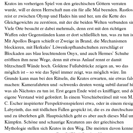
Kratos im vorherigen Spiel von den griechischen Göttern verraten
wurde, will er deren Herrschaft nun ein für alle Mal beenden. Rastlos
reist er zwischen Olymp und Hades hin und her, um die Kette des
Gleichgewichts zu zerstören, mit der die beiden Welten verbunden si
Viele Orte besucht er dabei mehrmals, denn erst mit den richtigen
Waffen oder Gegenständen kann er dort schließlich tun, was zu tun is
Mit Apollos Bogen schießt er Zweige in Brand, die Mechanismen
blockieren, mit Herkules’ Löwenkopfhandschuhen zerschlägt er
Blockaden aus blau leuchtendem Onyx, und auch Hermes’ Schuhe
eröffnen ihm neue Wege, denn mit etwas Anlauf rennt er damit
blitzschnell Wände hoch. Goldene Fußabdrücke zeigen an, wo das
möglich ist – so wie das Spiel immer zeigt, was möglich wäre. Im
Grunde kann man bei den Rätseln, die Kratos erwarten, nie etwas fal
machen: Kamerafahrten und -schwenks deuten wenig subtil darauf hi
was als Nächstes zu tun ist. Erst gegen Ende wird es kniffliger, und d
eigene Verstand wird gefordert. In einem Verschieberätsel mit von M
C. Escher inspirierter Perspektivenspielerei etwa, oder in einem riesi
Labyrinth, das mit tödlichen Fallen gespickt ist, die es zu durchscha
und zu überleben gilt. Hauptsächlich geht es aber auch dieses Mal u
Kämpfen. Schöne und schaurige Kreaturen aus der griechischen
Mythologie stellen sich Kratos in den Weg. Die meisten davon kenn