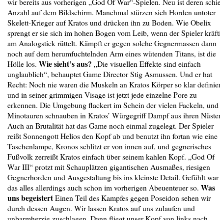
wir bereits aus vorherigen „God Of War“-Spielen. Neu ist deren schi
Anzahl auf dem Bildschirm. Manchmal stürzen sich Horden untoter
Skelett-Krieger auf Kratos und drücken ihn zu Boden. Wie Obelix
sprengt er sie sich im hohen Bogen vom Leib, wenn der Spieler kräft
am Analogstick rüttelt. Kämpft er gegen solche Gegnermassen dann
noch auf dem herumfuchtelnden Arm eines wütenden Titans, ist die
Wie sieht’s aus?
Hölle los.
„Die visuellen Effekte sind einfach
unglaublich“, behauptet Game Director Stig Asmussen. Und er hat
Recht: Noch nie waren die Muskeln an Kratos Körper so klar definier
und in seiner grimmigen Visage ist jetzt jede einzelne Pore zu
erkennen. Die Umgebung flackert im Schein der vielen Fackeln, und
Minotauren schnauben in Kratos’ Würgegriff Dampf aus ihren Nüste
Auch an Brutalität hat das Game noch einmal zugelegt. Der Spieler
reißt Sonnengott Helios den Kopf ab und benutzt ihn fortan wie eine
Taschenlampe, Kronos schlitzt er von innen auf, und gegnerisches
Fußvolk zerreißt Kratos einfach über seinem kahlen Kopf. „God Of
War III“ protzt mit Schauplätzen gigantischen Ausmaßes, riesigen
Gegnerhorden und Ausgestaltung bis ins kleinste Detail. Gefühlt war
Was
das alles allerdings auch schon im vorherigen Abeuenteuer so.
uns begeistert
Einen Teil des Kampfes gegen Poseidon sehen wir
durch dessen Augen. Wir lassen Kratos auf uns zulaufen und
unbarmherzig zuschlagen. Dann fliegt unser Kopf von links nach