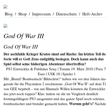
Blog
/
Shop
/
Impressum
/
Datenschutz
/
Heft-Archiv
God Of War III
God Of War III
Der aschfahle Krieger Kratos sinnt auf Rache: Im letzten Teil de
Serie will er Gott Zeus endgültig besiegen. Doch kann auch das
Spiel selbst seine bisherigen Abenteuer übertreffen?
PS3 Entwickler & Publisher Sony | Termin 19. März 2010 | Preis 7
Euro | USK 18 | Spieler 1
Mit „Brutal! Bombastisch! Bildschön!“ haben wir vor drei Jahren das
gerade für die Playstation 2 erschienene „God Of War II“ auf dem Ti
von GEE bejubelt – wie um Himmels Willen könnten die Entwickler
das jetzt noch toppen? Klar: indem sie die im Vergleich deutlich
leistungsfähigere PS3 ausgenutzt und das ganze Spiel noch schöner,
Worum geht’s?
bombastischer und brutaler gemacht haben.
Nachd