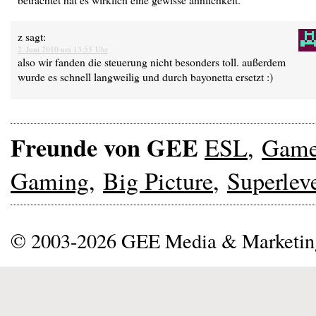
z
sagt:
2. Juni 2010 um 13:53 Uhr
also wir fanden die steuerung nicht besonders toll. außerdem
wurde es schnell langweilig und durch bayonetta ersetzt :)
Freunde von GEE
ESL
,
Gam
Gaming
,
Big Picture
,
Superlev
© 2003-2026 GEE Media & Marketi