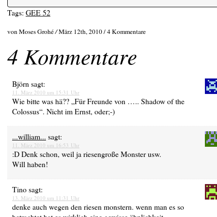
Tags:
GEE 52
von Moses Grohé
/
März 12th, 2010 /
4 Kommentare
4 Kommentare
Björn
sagt:
11. März 2010 um 15:31 Uhr
Wie bitte was hä?? „Für Freunde von ….. Shadow of the
Colossus“. Nicht im Ernst, oder;-)
...william...
sagt:
11. März 2010 um 16:53 Uhr
:D Denk schon, weil ja riesengroße Monster usw.
Will haben!
Tino
sagt:
13. März 2010 um 11:31 Uhr
denke auch wegen den riesen monstern. wenn man es so
betrachtet hat es wirklich eine gewisse ähnlichkeit.