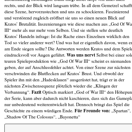
rechts, und der Blick wird langsam trübe. In all dem Gemetzel schafft
diese Szene, hervorzustechen und uns zu schockieren. Faszinierend
und verstörend zugleich eröffnet sie uns so einen neuen Blick auf
Kratos’ Brutalität. Inszenierungen wie diese machen aus „God Of Wa
III“ mehr als nur mehr vom Selben. Und sie stellen sehr deutlich
Kratos’ Handeln infrage: Ist die Rache eines Einzelnen wirklich den
Tod so vieler anderer wert? Und was hat er eigentlich davon, wenn e
am Ende siegen sollte? Die Antworten werden Kratos und dem Spiel
Was uns nervt
eindrucksvoll vor Augen geführt.
Selbst bei einer sol
teuren Spieleproduktion wie „God Of War III“ scheint es niemanden
geben, der auf Anschlussfehler achtet. Von einer Szene zur nächsten
verschwinden die Blutflecken auf Kratos’ Brust. Und obwohl der
Spieler ihn mit den „Hadesklauen“ ausgerüstet hat, trägt er in der
nächsten Zwischensequenz plötzlich wieder die „Klingen der
Fazit
Verbannung“.
Optisch markiert „God of War III“ den Höhepun
der Serie, kann aber dadurch nicht kaschieren, dass sich das Gamepl
nur unbedeutend weiterentwickelt hat. Dennoch bringt das Spiel die
Für Freunde von:
Geschichte zu einem würdigen Ende.
„Spartan“,
„Shadow Of The Colossus“, „Bayonetta“