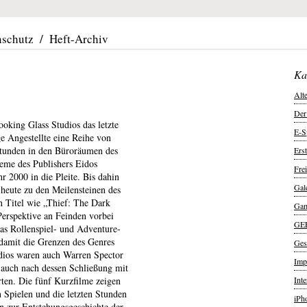
nschutz
/
Heft-Archiv
Ka
Alt
Der
oking Glass Studios das letzte
E-S
e Angestellte eine Reihe von
 Stunden in den Büroräumen des
Ers
eme des Publishers Eidos
Frei
 2000 in die Pleite. Bis dahin
Gal
s heute zu den Meilensteinen des
 Titel wie „Thief: The Dark
Ga
Perspektive an Feinden vorbei
GE
s Rollenspiel- und Adventure-
damit die Grenzen des Genres
Ges
udios waren auch Warren Spector
Imp
 auch nach dessen Schließung mit
ten. Die fünf Kurzfilme zeigen
Int
 Spielen und die letzten Stunden
iPh
en zur Entstehungsgeschichte der