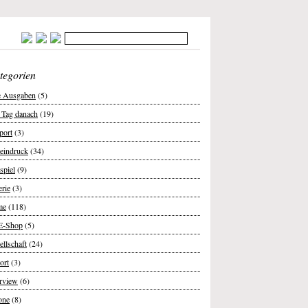
tegorien
e Ausgaben
(5)
 Tag danach
(19)
port
(3)
teindruck
(34)
spiel
(9)
erie
(3)
me
(118)
E-Shop
(5)
ellschaft
(24)
ort
(3)
erview
(6)
one
(8)