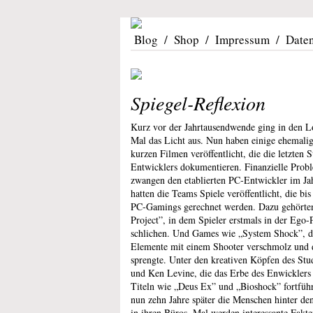
Blog
/
Shop
/
Impressum
/
Date
Spiegel-Reflexion
Kurz vor der Jahrtausendwende ging in den Lo
Mal das Licht aus. Nun haben einige ehemalig
kurzen Filmen veröffentlicht, die die letzten
Entwicklers dokumentieren. Finanzielle Probl
zwangen den etablierten PC-Entwickler im Jahr
hatten die Teams Spiele veröffentlicht, die bi
PC-Gamings gerechnet werden. Dazu gehörten
Project”, in dem Spieler erstmals in der Ego-
schlichen. Und Games wie „System Shock”, da
Elemente mit einem Shooter verschmolz und 
sprengte. Unter den kreativen Köpfen des St
und Ken Levine, die das Erbe des Enwicklers
Titeln wie „Deus Ex” und „Bioshock” fortführ
nun zehn Jahre später die Menschen hinter den
in ihren Büros. Mal werden interessante Fakt