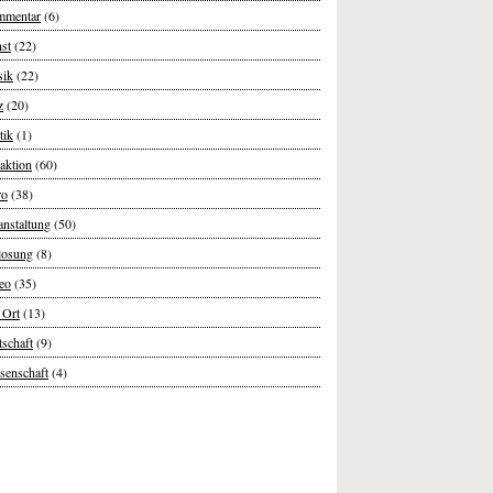
mentar
(6)
st
(22)
ik
(22)
z
(20)
tik
(1)
aktion
(60)
ro
(38)
anstaltung
(50)
losung
(8)
eo
(35)
 Ort
(13)
tschaft
(9)
senschaft
(4)