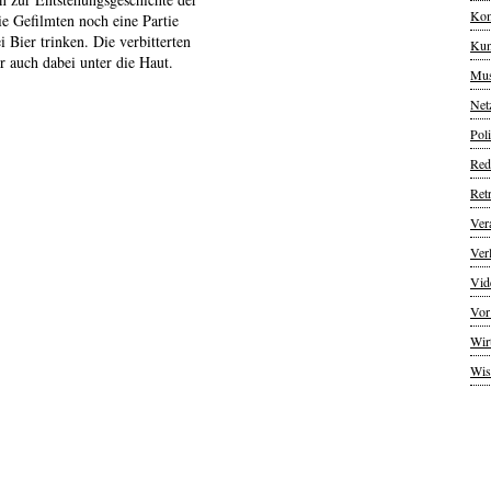
Kom
ie Gefilmten noch eine Partie
 Bier trinken. Die verbitterten
Kun
auch dabei unter die Haut.
Mus
Net
Poli
Red
Ret
Ver
Ver
Vid
Vor
Wir
Wis