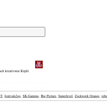
ach kreativsten Köpfe
RT
,
festivals2go
,
SK-Gaming
,
Big Picture
,
Superlevel
,
Zockwork Orange
,
rebe