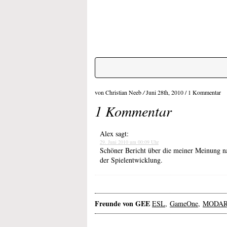
von Christian Neeb
/
Juni 28th, 2010 /
1 Kommentar
1 Kommentar
Alex
sagt:
29. Juni 2010 um 00:09 Uhr
Schöner Bericht über die meiner Meinung n
der Spielentwicklung.
Freunde von GEE
ESL
,
GameOne
,
MODA