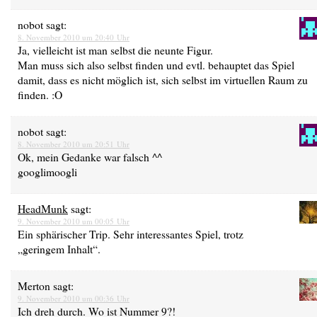
nobot
sagt:
8. November 2010 um 20:40 Uhr
Ja, vielleicht ist man selbst die neunte Figur.
Man muss sich also selbst finden und evtl. behauptet das Spiel
damit, dass es nicht möglich ist, sich selbst im virtuellen Raum zu
finden. :O
nobot
sagt:
8. November 2010 um 20:51 Uhr
Ok, mein Gedanke war falsch ^^
googlimoogli
HeadMunk
sagt:
9. November 2010 um 00:05 Uhr
Ein sphärischer Trip. Sehr interessantes Spiel, trotz
„geringem Inhalt“.
Merton
sagt:
9. November 2010 um 00:36 Uhr
Ich dreh durch. Wo ist Nummer 9?!