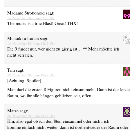
Madame Strobonoid
sagt:
14. November 2010 um 02:26 Uhr
The music is a true Blast! Great! THX!
Mussakku Laden
sagt:
16. November 2010 um 14:12 Uhr
Die 9 findet nur, wer nicht zu gierig ist… ^^ Mehr möchte ich
nicht verraten.
Tim
sagt:
20. November 2010 um 19:42 Uhr
[Achtung: Spoiler]
Man darf die ersten 8 Figuren nicht einsammeln. Dann ist der letzte
Raum, wo ihr alle hängen geblieben seit, offen.
Matze
sagt:
28. November 2010 um 14:47 Uhr
Hm, also egal ob ich den 8ten einsammel oder nicht, ich
komme einfach nicht weiter, dann ist dort entweder der Raum oder