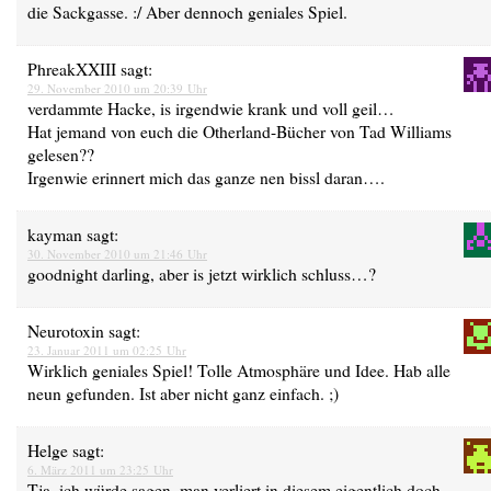
die Sackgasse. :/ Aber dennoch geniales Spiel.
PhreakXXIII
sagt:
29. November 2010 um 20:39 Uhr
verdammte Hacke, is irgendwie krank und voll geil…
Hat jemand von euch die Otherland-Bücher von Tad Williams
gelesen??
Irgenwie erinnert mich das ganze nen bissl daran….
kayman
sagt:
30. November 2010 um 21:46 Uhr
goodnight darling, aber is jetzt wirklich schluss…?
Neurotoxin
sagt:
23. Januar 2011 um 02:25 Uhr
Wirklich geniales Spiel! Tolle Atmosphäre und Idee. Hab alle
neun gefunden. Ist aber nicht ganz einfach. ;)
Helge
sagt:
6. März 2011 um 23:25 Uhr
Tja, ich würde sagen, man verliert in diesem eigentlich doch