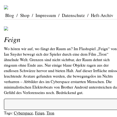
Blog
/
Shop
/
Impressum
/
Datenschutz
/
Heft-Archiv
Feign
Wo hören wir auf, wo fängt der Raum an? Im Flashspiel „Feign“ von
Ian Snyder bewegt sich der Spieler durch eine dem Film „Tron“
ähnelnde Welt. Grenzen sind nicht sichtbar, der Raum dehnt sich
ringsum ohne Ende aus. Nur einige blaue Objekte ragen aus der
endlosen Schwärze hervor und bieten Halt. Auf dieser Irrfläche müs
leuchtende Avatare gefunden werden, die bewegungslos im Nichts
verharren – Abbilder des im Cyberspace erstarrten Menschen. Die
minimalistischen Elektrobeats von Brother Android unterstreichen da
Gefühl des Verlorenseins noch. Bedrückend gut.
Tags:
Cyberspace
,
Feign
,
Tron