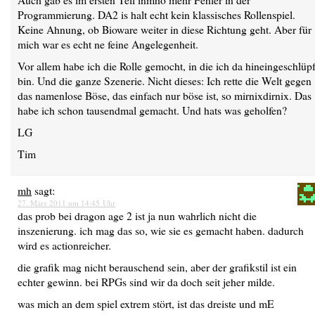
Programmierung. DA2 is halt echt kein klassisches Rollenspiel.
Keine Ahnung, ob Bioware weiter in diese Richtung geht. Aber für
mich war es echt ne feine Angelegenheit.
Vor allem habe ich die Rolle gemocht, in die ich da hineingeschlüpf
bin. Und die ganze Szenerie. Nicht dieses: Ich rette die Welt gegen
das namenlose Böse, das einfach nur böse ist, so mirnixdirnix. Das
habe ich schon tausendmal gemacht. Und hats was geholfen?
LG
Tim
mh
sagt:
27. März 2011 um 14:45 Uhr
das prob bei dragon age 2 ist ja nun wahrlich nicht die
inszenierung. ich mag das so, wie sie es gemacht haben. dadurch
wird es actionreicher.
die grafik mag nicht berauschend sein, aber der grafikstil ist ein
echter gewinn. bei RPGs sind wir da doch seit jeher milde.
was mich an dem spiel extrem stört, ist das dreiste und mE