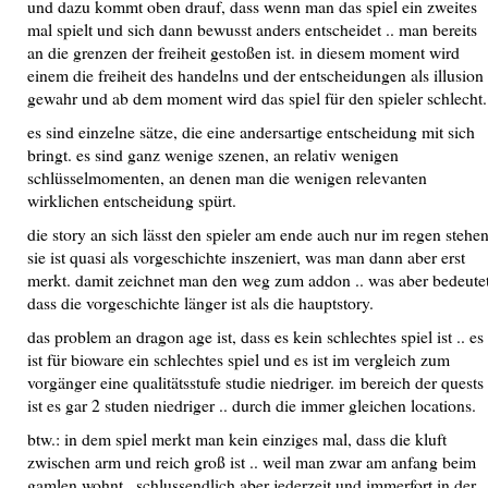
und dazu kommt oben drauf, dass wenn man das spiel ein zweites
mal spielt und sich dann bewusst anders entscheidet .. man bereits
an die grenzen der freiheit gestoßen ist. in diesem moment wird
einem die freiheit des handelns und der entscheidungen als illusion
gewahr und ab dem moment wird das spiel für den spieler schlecht.
es sind einzelne sätze, die eine andersartige entscheidung mit sich
bringt. es sind ganz wenige szenen, an relativ wenigen
schlüsselmomenten, an denen man die wenigen relevanten
wirklichen entscheidung spürt.
die story an sich lässt den spieler am ende auch nur im regen stehen
sie ist quasi als vorgeschichte inszeniert, was man dann aber erst
merkt. damit zeichnet man den weg zum addon .. was aber bedeutet
dass die vorgeschichte länger ist als die hauptstory.
das problem an dragon age ist, dass es kein schlechtes spiel ist .. es
ist für bioware ein schlechtes spiel und es ist im vergleich zum
vorgänger eine qualitätsstufe studie niedriger. im bereich der quests
ist es gar 2 studen niedriger .. durch die immer gleichen locations.
btw.: in dem spiel merkt man kein einziges mal, dass die kluft
zwischen arm und reich groß ist .. weil man zwar am anfang beim
gamlen wohnt.. schlussendlich aber jederzeit und immerfort in der