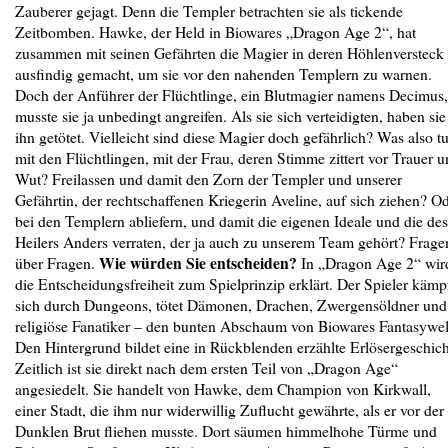
Zauberer gejagt. Denn die Templer betrachten sie als tickende
Zeitbomben. Hawke, der Held in Biowares „Dragon Age 2“, hat
zusammen mit seinen Gefährten die Magier in deren Höhlenversteck
ausfindig gemacht, um sie vor den nahenden Templern zu warnen.
Doch der Anführer der Flüchtlinge, ein Blutmagier namens Decimus,
musste sie ja unbedingt angreifen. Als sie sich verteidigten, haben sie
ihn getötet. Vielleicht sind diese Magier doch gefährlich? Was also t
mit den Flüchtlingen, mit der Frau, deren Stimme zittert vor Trauer 
Wut? Freilassen und damit den Zorn der Templer und unserer
Gefährtin, der rechtschaffenen Kriegerin Aveline, auf sich ziehen? O
bei den Templern abliefern, und damit die eigenen Ideale und die des
Heilers Anders verraten, der ja auch zu unserem Team gehört? Frage
Wie würden Sie entscheiden?
über Fragen.
In „Dragon Age 2“ wir
die Entscheidungsfreiheit zum Spielprinzip erklärt. Der Spieler kämp
sich durch Dungeons, tötet Dämonen, Drachen, Zwergensöldner und
religiöse Fanatiker – den bunten Abschaum von Biowares Fantasywel
Den Hintergrund bildet eine in Rückblenden erzählte Er­löser­geschich
Zeitlich ist sie direkt nach dem ersten Teil von „Dragon Age“
angesiedelt. Sie handelt von Hawke, dem Champion von Kirkwall,
einer Stadt, die ihm nur widerwillig Zuflucht gewährte, als er vor der
Dunklen Brut fliehen musste. Dort säumen himmelhohe Türme und