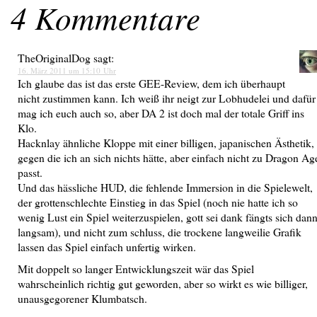
4 Kommentare
TheOriginalDog
sagt:
16. März 2011 um 15:10 Uhr
Ich glaube das ist das erste GEE-Review, dem ich überhaupt
nicht zustimmen kann. Ich weiß ihr neigt zur Lobhudelei und dafür
mag ich euch auch so, aber DA 2 ist doch mal der totale Griff ins
Klo.
Hacknlay ähnliche Kloppe mit einer billigen, japanischen Ästhetik,
gegen die ich an sich nichts hätte, aber einfach nicht zu Dragon Ag
passt.
Und das hässliche HUD, die fehlende Immersion in die Spielewelt,
der grottenschlechte Einstieg in das Spiel (noch nie hatte ich so
wenig Lust ein Spiel weiterzuspielen, gott sei dank fängts sich dan
langsam), und nicht zum schluss, die trockene langweilie Grafik
lassen das Spiel einfach unfertig wirken.
Mit doppelt so langer Entwicklungszeit wär das Spiel
wahrscheinlich richtig gut geworden, aber so wirkt es wie billiger,
unausgegorener Klumbatsch.