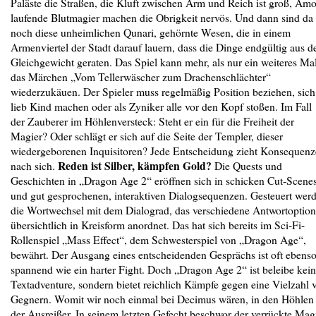
Paläste die Straßen, die Kluft zwischen Arm und Reich ist groß, Am
laufende Blutmagier machen die Obrigkeit nervös. Und dann sind da
noch diese unheimlichen Qunari, gehörnte Wesen, die in einem
Armenviertel der Stadt darauf lauern, dass die Dinge endgültig aus 
Gleichgewicht geraten. Das Spiel kann mehr, als nur ein weiteres Ma
das Märchen „Vom Tellerwäscher zum Drachenschlächter“
wiederzukäuen. Der Spieler muss regelmäßig Position beziehen, sich
lieb Kind machen oder als Zyniker alle vor den Kopf stoßen. Im Fall
der Zauberer im Höhlenversteck: Steht er ein für die Freiheit der
Magier? Oder schlägt er sich auf die Seite der Templer, dieser
wiedergeborenen Inquisitoren? Jede Entscheidung zieht Konsequen
Reden ist Silber, kämpfen Gold?
nach sich.
Die Quests und
Geschichten in „Dragon Age 2“ eröffnen sich in schicken Cut-Scene
und gut gesprochenen, interaktiven Dialogsequenzen. Gesteuert wer
die Wortwechsel mit dem Dialograd, das verschiedene Antwortoptio
übersichtlich in Kreisform anordnet. Das hat sich bereits im Sci-Fi-
Rollenspiel „Mass Effect“, dem Schwesterspiel von „Dragon Age“,
bewährt. Der Ausgang eines entscheidenden Gesprächs ist oft ebens
spannend wie ein harter Fight. Doch „Dragon Age 2“ ist beleibe kein
Textadventure, sondern bietet reichlich Kämpfe gegen eine Vielzahl 
Gegnern. Womit wir noch einmal bei Decimus wären, in den Höhlen
der Ausreißer. In seinem letzten Gefecht beschwor der ver­rück­te Mag