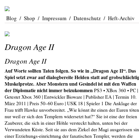
Blog
/
Shop
/
Impressum
/
Datenschutz
/
Heft-Archiv
Dragon Age II
Dragon Age II
Auf Worte sollten Taten folgen. So wie in „Dragon Age II“. Das
Spiel setzt zwar auf dialogbereite Helden statt auf grobschlächti
Muskelprotze. Aber Monstern und Gesindel ist mit den Waffen
der Diplomatie nicht immer beizukommen
PS3 • XBox 360 • PC |
Getestet Xbox 360 | Entwickler Bioware | Publisher EA | Termin 10.
März 2011 | Preis 50–60 Euro | USK 18 | Spieler 1 Die Anklage der
Frau trifft Hawke unvorbereitet. „Wie könnt ihr einen der Euren töten
nur weil er sich den Templern widersetzt hat?“ Sie ist eine der freien
Zauberer, die sich in einer Höhle versteckt halten, unten bei der
Verwundeten Küste. Seit sie aus dem Zirkel der Magi ausgerissen sin
einer Erziehungs-einrichtung der fanatischen Templer, werden die