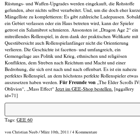
Rüstungs- und Waffen-Upgrades werden eingekauft, die Rohstoffe
gefunden, aber nichts selbst verarbeitet. Und, um die doch eher kurz
Mängelliste zu komplettieren: Es gibt zahlreiche Ladepausen. Sobal
ein Gebiet verlassen oder ein Haus betreten wird, kann der Spieler
getrost ein Salamibrot schmieren. Ansonsten ist „Dragon Age 2“ ein
mitreißendes Rollenspiel, in dem dank der praktischen Weltkarte mit
Questübersicht auch Rollenspielanfänger nicht die Orientierung
verlieren. Die Geschichte ist facetten- und umfangreich, ein
Gemengelage aus Politik und Krieg, ethni­schen und religiösen
Konflikten, dem Streben nach Reichtum und Macht und einer
Bedrohung, die sich erst nach und nach offenbart. Es ist ein nahezu
perfektes Rollenspiel, an dem höchstens perfekte Rollenspieler etwas
Für Freunde von
auszusetzen haben werden.
„The Elder Scrolls IV
Oblivion“, „Mass Effect“
Jetzt im GEE-Shop bestellen.
[nggallery
id=71]
Tags:
GEE 60
von Christian Neeb
/
März 10th, 2011 /
4 Kommentare