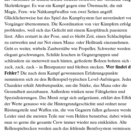
Skelettkrieger. Es war ein Kampf gegen eine Übermacht, die mit
Magie, Fern- wie Nahkampfwaffen von zwei Seiten angriff.
Glücklicherweise hat das Spiel das Kampfsystem fast unverändert v
Vorgänger übernommen. Die Koordination von vier Kämpfern erfolg
problemlos, weil sich das Gefecht mit einem Knopfdruck pausieren
lässt. Alles erstarrt in der Pose, und es bleibt Zeit, einen Schlachtplan
zu entwerfen und zur Not einen Mana- oder Heiltrank einzunehmen.
Geht es weiter, wirbeln Zauberstäbe wie Propeller, Schwerter werden
elegant geschwungen, Schilde krachen in Gegnergruppen und
schleudern sie meterweit nach hinten, gefiederte Bolzen bohren sich 
Wer findet 
zack, zack, zack – in Brustpanzer und bleiben stecken.
Fehler?
Die nach dem Kampf gewonnenen Erfahrungspunkte
summieren sich zu den Rollenspiel-typischen Level-Aufstiegen. Jede
Charakter erhält Attributspunkte, um die Stärke, das Mana oder die
Gesundheit aus­zubauen. Außerdem winken neue Fähigkeiten und
Spezialisierungen. Das Menü zeigt sich aufgeräumt, erklärt den Effek
der Werte genauso wie die Hin­ter­grundgeschichte und ordnet neue
Rüstungsteile und Waffen ein, die von Gegnern fallen gelassen werd
Leider sind die meisten Teile nur vom Helden benutzbar, dabei würd
man so gerne die gesamte Crew immer wieder neu einkleiden. Alte
Rollenspielrecken werden auch das fehlende Berufssystem vermissen