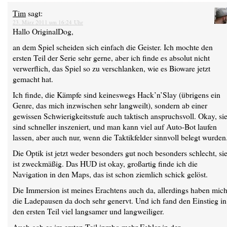
Tim
sagt:
23. März 2011 um 16:24 Uhr
Hallo OriginalDog,
an dem Spiel scheiden sich einfach die Geister. Ich mochte den
ersten Teil der Serie sehr gerne, aber ich finde es absolut nicht
verwerflich, das Spiel so zu verschlanken, wie es Bioware jetzt
gemacht hat.
Ich finde, die Kämpfe sind keineswegs Hack’n’Slay (übrigens ein
Genre, das mich inzwischen sehr langweilt), sondern ab einer
gewissen Schwierigkeitsstufe auch taktisch anspruchsvoll. Okay, si
sind schneller inszeniert, und man kann viel auf Auto-Bot laufen
lassen, aber auch nur, wenn die Taktikfelder sinnvoll belegt wurden
Die Optik ist jetzt weder besonders gut noch besonders schlecht, si
ist zweckmäßig. Das HUD ist okay, großartig finde ich die
Navigation in den Maps, das ist schon ziemlich schick gelöst.
Die Immersion ist meines Erachtens auch da, allerdings haben mic
die Ladepausen da doch sehr genervt. Und ich fand den Einstieg in
den ersten Teil viel langsamer und langweiliger.
Auch gab es im ersten Teil inmho mehr Fehler in der