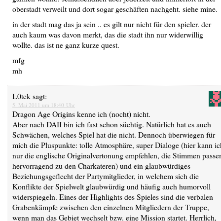
oberstadt verweilt und dort sogar geschäften nachgeht. siehe mine.
in der stadt mag das ja sein .. es gilt nur nicht für den spieler. der
auch kaum was davon merkt, das die stadt ihn nur widerwillig
wollte. das ist ne ganz kurze quest.
mfg
mh
L0tek
sagt:
5. Mai 2011 um 18:40 Uhr
Dragon Age Origins kenne ich (nocht) nicht.
Aber nach DAII bin ich fast schon süchtig. Natürlich hat es auch
Schwächen, welches Spiel hat die nicht. Dennoch überwiegen für
mich die Pluspunkte: tolle Atmosphäre, super Dialoge (hier kann ic
nur die englische Originalvertonung empfehlen, die Stimmen passe
hervorragend zu den Charkateren) und ein glaubwürdiges
Beziehungsgeflecht der Partymitglieder, in welchem sich die
Konflikte der Spielwelt glaubwürdig und häufig auch humorvoll
widerspiegeln. Eines der Highlights des Spieles sind die verbalen
Grabenkämpfe zwischen den einzelnen Mitgliedern der Truppe,
wenn man das Gebiet wechselt bzw. eine Mission startet. Herrlich,