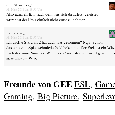
SethSteiner
sagt:
31. März 2011 um 19:56 Uhr
Also ganz ehrlich, nach dem was sich da zuletzt geleistet
wurde ist der Preis einfach nicht ernst zu nehmen.
Fanboy
sagt:
31. März 2011 um 22:55 Uhr
Ich dachte Starcraft 2 hat auch was gewonnen? Naja. Schön
das eine gute Spieleschmiede Geld bekommt. Der Preis ist ein Witz
nach der anno Nummer. Weil crysis2 nächstes jahr nicht gewinnt, is
es wieder ein Witz.
Freunde von GEE
ESL
,
Gam
Gaming
,
Big Picture
,
Superlev