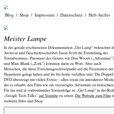
Blog
/
Shop
/
Impressum
/
Datenschutz
/
Heft-Archiv
Meister Lampe
In der gerade erschienenen Dokumentation „Get Lamp” beleuchtet d
Archivar und Geschichtsschreiber Jason Scott die Entstehung des
Textadventures. Pinoniere des Genres wie Don Woods („Adventure”)
und Marc Blank („Zork”) kommen darin zu Wort. Aber auch
Menschen, die ihren Forschungsschwerpunkt auf die Faszination der
Hypertexte gelegt haben und ihr bis heute verfallen sind. Die Doppel
DVD überzeugt mit vielen Extras – allen voran ein interaktiver Modu
der es erlaubt, den Film wie ein verzweigtes Adventure zu betrachten
Für lau und in vorbestimmter Szenenfolge ist „Get Lamp” in der Rei
„Google Tech Talks”
auf Youtube
zu sehen.
Die Website zum Film
m
weiteren Infos und Shop