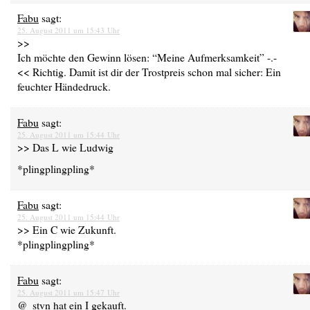
Fabu
sagt:
25. August 2011 um 15:43 Uhr
>>
Ich möchte den Gewinn lösen: “Meine Aufmerksamkeit” -.-
<< Richtig. Damit ist dir der Trostpreis schon mal sicher: Ein
feuchter Händedruck.
Fabu
sagt:
25. August 2011 um 15:44 Uhr
>> Das L wie Ludwig
*plingplingpling*
Fabu
sagt:
25. August 2011 um 15:44 Uhr
>> Ein C wie Zukunft.
*plingplingpling*
Fabu
sagt:
25. August 2011 um 15:47 Uhr
@_stvn hat ein I gekauft.