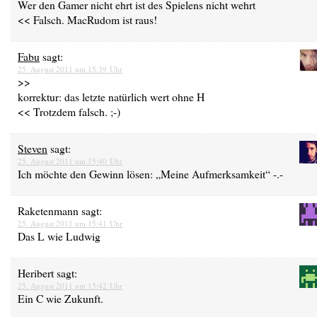
Wer den Gamer nicht ehrt ist des Spielens nicht wehrt
<< Falsch. MacRudom ist raus!
Fabu
sagt:
25. August 2011 um 15:39 Uhr
>>
korrektur: das letzte natürlich wert ohne H
<< Trotzdem falsch. ;-)
Steven
sagt:
25. August 2011 um 15:40 Uhr
Ich möchte den Gewinn lösen: „Meine Aufmerksamkeit“ -.-
Raketenmann
sagt:
25. August 2011 um 15:41 Uhr
Das L wie Ludwig
Heribert
sagt:
25. August 2011 um 15:42 Uhr
Ein C wie Zukunft.