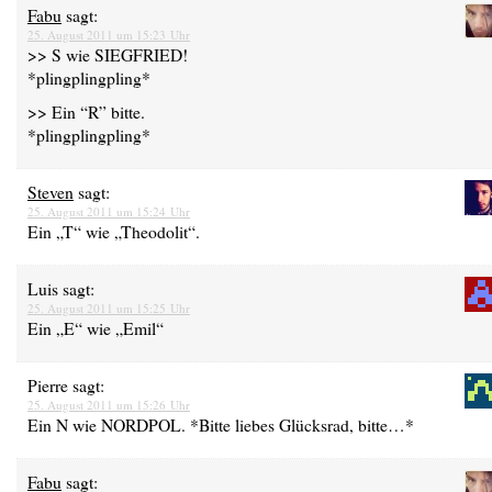
Fabu
sagt:
25. August 2011 um 15:23 Uhr
>> S wie SIEGFRIED!
*plingplingpling*
>> Ein “R” bitte.
*plingplingpling*
Steven
sagt:
25. August 2011 um 15:24 Uhr
Ein „T“ wie „Theodolit“.
Luis
sagt:
25. August 2011 um 15:25 Uhr
Ein „E“ wie „Emil“
Pierre
sagt:
25. August 2011 um 15:26 Uhr
Ein N wie NORDPOL. *Bitte liebes Glücksrad, bitte…*
Fabu
sagt: