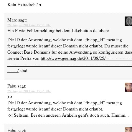
Kein Extradreh? :(
Marc
sagt:
25. August 2011 um 15:33 Uhr
Ein F wie Fehlermeldung bei dem Likebutton da oben:
Die ID der Anwendung, welche mit dem „fb:app_id“ meta tag
festgelegt wurde ist auf dieser Domain nicht erlaubt. Du musst die
Connect Base Domains für deine Anwendung so konfigurieren das
sie ein Prefix von
http://www.geemag.de/2011/08/25/_-_-_-_-_-_-_
_-_-_-_-_-_-_-_-_-_-_-_-_-_-_-_-_-_-_-_-_-_-_-_-_-_-_-_-_-_-_-_-_
_-_-_/
sind.
Fabu
sagt:
25. August 2011 um 15:35 Uhr
>>
Die ID der Anwendung, welche mit dem “fb:app_id” meta tag
festgelegt wurde ist auf dieser Domain nicht erlaubt.
<< Seltsam. Bei den anderen Artikeln geht's doch auch. Hmmm...
Fabu
sagt: