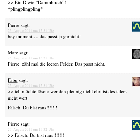
>> Ein D wie “Dammbruch”!
*plingplingpling*
Pierre
sagt:
25. August 2011 um 15:31 Uhr
hey moment…. das passt ja garnicht!
Marc
sagt:
25. August 2011 um 15:31 Uhr
Pierre, zähl mal die leeren Felder. Das passt nicht.
Fabu
sagt:
25. August 2011 um 15:31 Uhr
>> ich möchte lösen: wer den pfennig nicht ehrt ist des talers
nicht wert
Falsch. Du bist raus!!!!!!!
Pierre
sagt:
25. August 2011 um 15:32 Uhr
>> Falsch. Du bist raus!!!!!!!