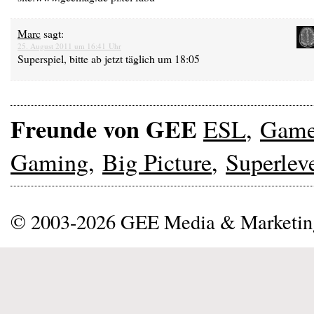
Marc
sagt:
25. August 2011 um 16:41 Uhr
Superspiel, bitte ab jetzt täglich um 18:05
Freunde von GEE
ESL
,
Gam
Gaming
,
Big Picture
,
Superlev
© 2003-2026 GEE Media & Marketi