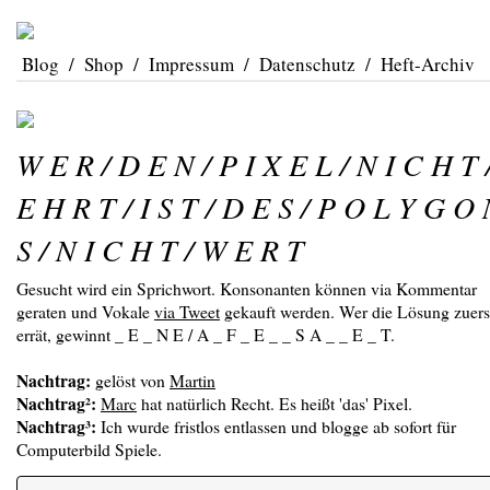
Blog
/
Shop
/
Impressum
/
Datenschutz
/
Heft-Archiv
W E R / D E N / P I X E L / N I C H T 
E H R T / I S T / D E S / P O L Y G O
S / N I C H T / W E R T
Gesucht wird ein Sprichwort. Konsonanten können via Kommentar
geraten und Vokale
via Tweet
gekauft werden. Wer die Lösung zuers
errät, gewinnt _ E _ N E / A _ F _ E _ _ S A _ _ E _ T.
Nachtrag:
gelöst von
Martin
Nachtrag²:
Marc
hat natürlich Recht. Es heißt 'das' Pixel.
Nachtrag³:
Ich wurde fristlos entlassen und blogge ab sofort für
Computerbild Spiele.