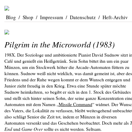
Blog
/
Shop
/
Impressum
/
Datenschutz
/
Heft-Archiv
Pilgrim in the Microworld (1983)
198X. Der Soziologe und ambitionierte Pianist David Sudnow sitzt i
Café und genießt ein Heißgetränk. Sein Sohn bittet ihn um ein paar
Münzen, um ein Stockwerk höher die Arcade-Automaten füttern zu
können. Sudnow weiß nicht wirklich, was damit gemeint ist, aber des
Friedens und der Ruhe wegen kommt er dem Wunsch entgegen und
Junior zieht freudig in den Krieg. Etwa eine Stunde später möchte
Sudnow heimkehren, so begibt er sich in den 1. Stock des Gebäudes
und stellt sich hinter seinen Sohn, der seine ganze Konzentration ei
Automaten mit dem Namen „
Missile Command
“ widmet. Der Wuns
des Vaters, die Lokalität zu verlassen, bleibt weitesgehend unbeachtet
also schlägt Senior die Zeit tot, indem er Münzen in diversen
Automaten versenkt und das Geschehen beobachtet. Doch mehr als
End
und
Game Over
sollte es nicht werden. Seltsam.