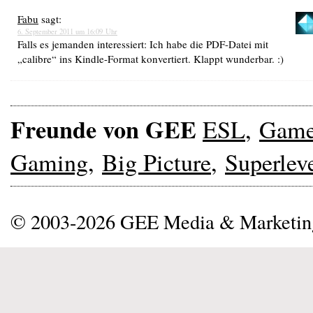
Fabu
sagt:
6. September 2011 um 16:09 Uhr
Falls es jemanden interessiert: Ich habe die PDF-Datei mit
„calibre“ ins Kindle-Format konvertiert. Klappt wunderbar. :)
Freunde von GEE
ESL
,
Gam
Gaming
,
Big Picture
,
Superlev
© 2003-2026 GEE Media & Marketi