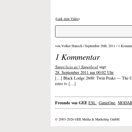
(
Link zum Video
)
von Volker Hansch
/
September 26th, 2011 /
1 Komme
1 Kommentar
Super.licio.us | Superlevel
sagt:
28. September 2011 um 00:02 Uhr
[…] Black Lodge 2600: Twin Peaks — The G
retro tv […]
Freunde von GEE
ESL
,
GameOne
,
MODA
© 2003-2026 GEE Media & Marketing GmbH