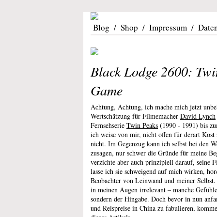
Blog
/
Shop
/
Impressum
/
Date
Black Lodge 2600: Tw
Game
Achtung, Achtung, ich mache mich jetzt unbel
Wertschätzung für Filmemacher
David Lynch
Fernsehserie
Twin Peaks
(1990 - 1991) bis z
ich weise von mir, nicht offen für derart Kost 
nicht. Im Gegenzug kann ich selbst bei den 
zusagen, nur schwer die Gründe für meine Beg
verzichte aber auch prinzipiell darauf, seine 
lasse ich sie schweigend auf mich wirken, ho
Beobachter von Leinwand und meiner Selbst
in meinen Augen irrelevant – manche Gefühle
sondern der Hingabe. Doch bevor in nun anfa
und Reispreise in China zu fabulieren, komm