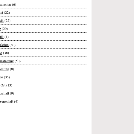
mentar
(6)
st
(22)
ik
(22)
z
(20)
tik
(1)
aktion
(60)
ro
(38)
anstaltung
(50)
losung
(8)
eo
(35)
 Ort
(13)
tschaft
(9)
senschaft
(4)