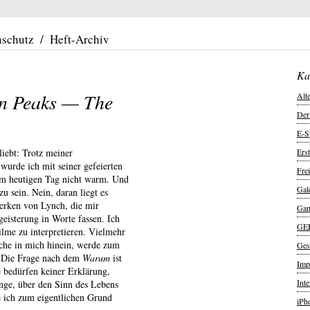
nschutz
/
Heft-Archiv
Ka
in Peaks — The
Alt
Der
E-S
iebt: Trotz meiner
Ers
wurde ich mit seiner gefeierten
Frei
um heutigen Tag nicht warm. Und
Gal
zu sein. Nein, daran liegt es
Werken von Lynch, die mir
Ga
eisterung in Worte fassen. Ich
GE
Filme zu interpretieren. Vielmehr
rche in mich hinein, werde zum
Ges
. Die Frage nach dem
Warum
ist
Imp
 bedürfen keiner Erklärung,
Int
nge, über den Sinn des Lebens
e ich zum eigentlichen Grund
iPh