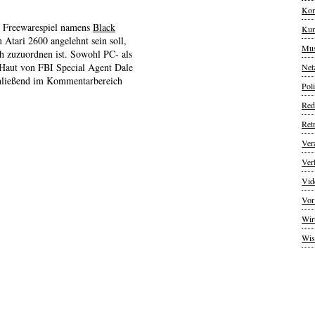
Kom
n Freewarespiel namens
Black
Kun
m Atari 2600 angelehnt sein soll,
Mus
h zuzuordnen ist. Sowohl PC- als
 Haut von FBI Special Agent Dale
Net
hließend im Kommentarbereich
Poli
Red
Ret
Ver
Ver
Vid
Vor
Wir
Wis