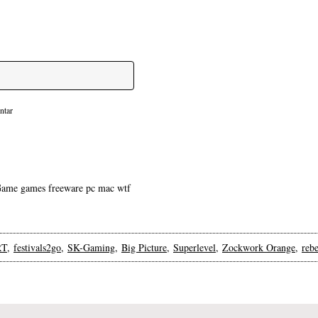
ntar
ame games freeware pc mac wtf
RT
,
festivals2go
,
SK-Gaming
,
Big Picture
,
Superlevel
,
Zockwork Orange
,
rebe