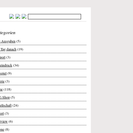
tegorien
e Ausgaben
(5)
 Tag danach
(19)
port
(3)
teindruck
(34)
spiel
(9)
erie
(3)
me
(118)
E-Shop
(5)
ellschaft
(24)
ort
(3)
erview
(6)
one
(8)