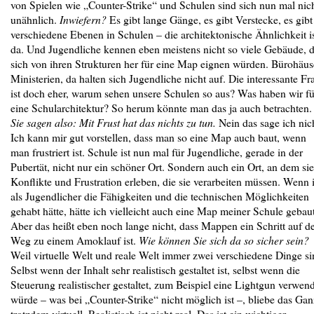
von Spielen wie „Counter-Strike“ und Schulen sind sich nun mal nic
unähnlich.
Inwiefern?
Es gibt lange Gänge, es gibt Verstecke, es gibt
verschiedene Ebenen in Schulen – die architektonische Ähnlichkeit i
da. Und Jugendliche kennen eben meistens nicht so viele Gebäude, d
sich von ihren Strukturen her für eine Map eignen würden. Bürohäus
Ministerien, da halten sich Jugendliche nicht auf. Die interessante Fr
ist doch eher, warum sehen unsere Schulen so aus? Was haben wir fü
eine Schularchitektur? So herum könnte man das ja auch betrachten.
Sie sagen also: Mit Frust hat das nichts zu tun.
Nein das sage ich nic
Ich kann mir gut vorstellen, dass man so eine Map auch baut, wenn
man frustriert ist. Schule ist nun mal für Jugendliche, gerade in der
Pubertät, nicht nur ein schöner Ort. Sondern auch ein Ort, an dem sie
Konflikte und Frustration erleben, die sie verarbeiten müssen. Wenn 
als Jugendlicher die Fähigkeiten und die technischen Möglichkeiten
gehabt hätte, hätte ich vielleicht auch eine Map meiner Schule gebaut
Aber das heißt eben noch lange nicht, dass Mappen ein Schritt auf 
Weg zu einem Amoklauf ist.
Wie können Sie sich da so sicher sein?
Weil virtuelle Welt und reale Welt immer zwei verschiedene Dinge si
Selbst wenn der Inhalt sehr realistisch gestaltet ist, selbst wenn die
Steuerung realistischer gestaltet, zum Beispiel eine Lightgun verwen
würde – was bei „Counter-Strike“ nicht möglich ist –, bliebe das Ga
trotzdem virtuell. Realistisch ist nicht real. Das ist ein wichtiger