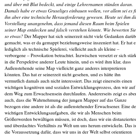
und über mit Blut bedeckt, und einige Lehrernamen stünden daran.
Damals habe er etwas Gruseliges einbauen wollen, vor allem sei es f
ihn aber eine technische Herausforderung gewesen. Heute sei ihm di
Vorstellung unangenehm, dass jemand diesen Raum beim Spielen
seiner Map entdecken und falsch verstehen könnte. Wie bewerten Sie
so etwas?
Der Mapper hat sich seinerzeit nicht viele Gedanken darüb
gemacht, was er da gemappt beziehungsweise inszeniert hat. Er hat e
lediglich als technische Spielerei, vielleicht auch als kleine –
verborgene – Provokation betrachtet. Inzwischen versetzt er sich stär
in die Perspektive anderer Leute hinein, und es wird ihm klar, dass
Außenstehende seine Map vielleicht ganz anderes interpretieren
könnten. Das hat er seinerzeit nicht gesehen, und es hätte ihn
vermutlich damals auch nicht interessiert. Das zeigt einerseits einen
wichtigen kognitiven und sozialen Entwicklungsprozess, den wir auf
dem Weg zum Erwachsensein durchlaufen. Andererseits zeigt es abe
auch, dass die Wahrnehmung der jungen Mapper auf das Ganze
bezogen eine andere ist als die außenstehender Erwachsener. Eine de
wichtigen Entwicklungsaufgaben, die wir als Menschen beim
Größerwerden bewältigen müssen, ist doch, dass wir ein distanziertes
und überdachtes Verhältnis zu Welt um uns herum entwickeln. Das is
die Voraussetzung dafür, dass wir uns in der Welt selbst orientieren