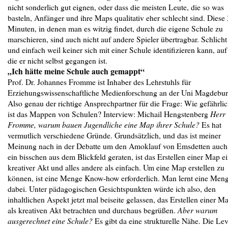
nicht sonderlich gut eignen, oder dass die meisten Leute, die so was
basteln, Anfänger und ihre Maps qualitativ eher schlecht sind. Diese
Minuten, in denen man es witzig findet, durch die eigene Schule zu
marschieren, sind auch nicht auf andere Spieler übertragbar. Schlicht
und einfach weil keiner sich mit einer Schule identifizieren kann, auf
die er nicht selbst gegangen ist.
„Ich hätte meine Schule auch gemappt“
Prof. Dr. Johannes Fromme ist Inhaber des Lehrstuhls für
Erziehungswissenschaftliche Medienforschung an der Uni Magdebur
Also genau der richtige Ansprechpartner für die Frage: Wie gefährli
ist das Mappen von Schulen? Interview: Michail Hengstenberg
Herr
Fromme, warum bauen Jugendliche eine Map ihrer Schule?
Es hat
vermutlich verschiedene Gründe. Grundsätzlich, und das ist meiner
Meinung nach in der Debatte um den Amoklauf von Emsdetten auch
ein bisschen aus dem Blickfeld geraten, ist das Erstellen einer Map e
kreativer Akt und alles andere als einfach. Um eine Map erstellen zu
können, ist eine Menge Know-how erforderlich. Man lernt eine Men
dabei. Unter pädagogischen Gesichtspunkten würde ich also, den
inhaltlichen Aspekt jetzt mal beiseite gelassen, das Erstellen einer M
als kreativen Akt betrachten und durchaus begrüßen.
Aber warum
ausgerechnet eine Schule?
Es gibt da eine strukturelle Nähe. Die Lev