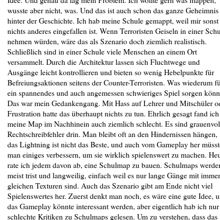
wusste aber nicht, was. Und das ist auch schon das ganze Geheimnis
hinter der Geschichte. Ich hab meine Schule gemappt, weil mir sonst
nichts anderes eingefallen ist. Wenn Terroristen Geiseln in einer Sch
nehmen würden, wäre das als Szenario doch ziemlich realistisch.
Schließlich sind in einer Schule viele Menschen an einem Ort
versammelt. Durch die Architektur lassen sich Fluchtwege und
Ausgänge leicht kontrollieren und bieten so wenig Hebelpunkte für
Befreiungsaktionen seitens der Counter-Terroristen. Was wiederum f
ein spannendes und auch angemessen schwieriges Spiel sorgen könn
Das war mein Gedankengang. Mit Hass auf Lehrer und Mitschüler o
Frustration hatte das überhaupt nichts zu tun. Ehrlich gesagt fand ich
meine Map im Nachhinein auch ziemlich schlecht. Es sind grauenvol
Rechtschreibfehler drin. Man bleibt oft an den Hindernissen hängen,
das Lightning ist nicht das Beste, und auch vom Gameplay her müsst
man einiges verbessern, um sie wirklich spielenswert zu machen. He
rate ich jedem davon ab, eine Schulmap zu bauen. Schulmaps werde
meist trist und langweilig, einfach weil es nur lange Gänge mit imme
gleichen Texturen sind. Auch das Szenario gibt am Ende nicht viel
Spielenswertes her. Zuerst denkt man noch, es wäre eine gute Idee, 
das Gameplay könnte interessant werden, aber eigentlich hab ich nur
schlechte Kritiken zu Schulmaps gelesen. Um zu verstehen, dass das