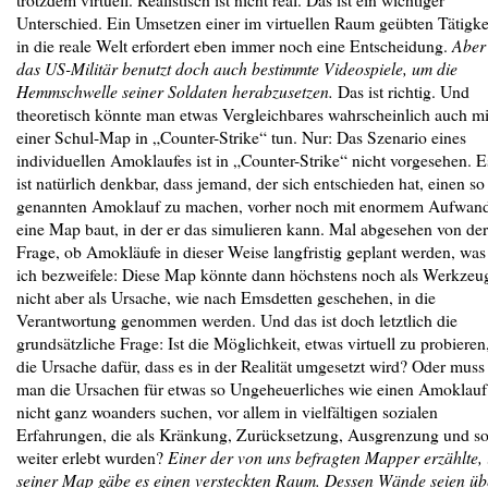
Unterschied. Ein Umsetzen einer im virtuellen Raum geübten Tätigke
in die reale Welt erfordert eben immer noch eine Entscheidung.
Aber
das US-Militär benutzt doch auch bestimmte Videospiele, um die
Hemmschwelle seiner Soldaten herabzusetzen.
Das ist richtig. Und
theoretisch könnte man etwas Vergleichbares wahrscheinlich auch mi
einer Schul-Map in „Counter-Strike“ tun. Nur: Das Szenario eines
individuellen Amoklaufes ist in „Counter-Strike“ nicht vorgesehen. E
ist natürlich denkbar, dass jemand, der sich entschieden hat, einen so
genannten Amoklauf zu machen, vorher noch mit enormem Aufwan
eine Map baut, in der er das simulieren kann. Mal abgesehen von der
Frage, ob Amokläufe in dieser Weise langfristig geplant werden, was
ich bezweifele: Diese Map könnte dann höchstens noch als Werkzeu
nicht aber als Ursache, wie nach Emsdetten geschehen, in die
Verantwortung genommen werden. Und das ist doch letztlich die
grundsätzliche Frage: Ist die Möglichkeit, etwas virtuell zu probieren
die Ursache dafür, dass es in der Realität umgesetzt wird? Oder muss
man die Ursachen für etwas so Ungeheuerliches wie einen Amoklauf
nicht ganz woanders suchen, vor allem in vielfältigen sozialen
Erfahrungen, die als Kränkung, Zurücksetzung, Ausgrenzung und s
weiter erlebt wurden?
Einer der von uns befragten Mapper erzählte, 
seiner Map gäbe es einen versteckten Raum. Dessen Wände seien üb