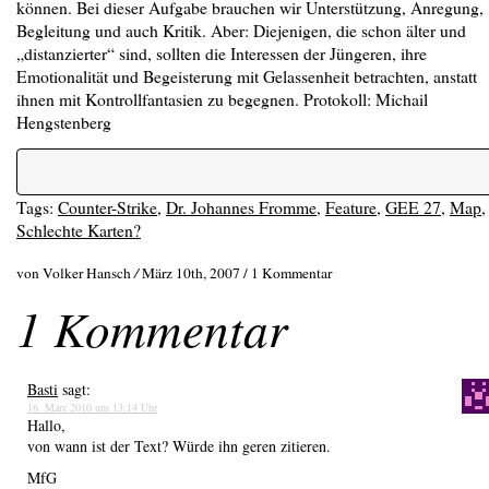
können. Bei dieser Aufgabe brauchen wir Unterstützung, Anregung,
Begleitung und auch Kritik. Aber: Diejenigen, die schon älter und
„distanzierter“ sind, sollten die Interessen der Jüngeren, ihre
Emotionalität und Begeisterung mit Gelassenheit betrachten, anstatt
ihnen mit Kontrollfantasien zu begegnen. Protokoll: Michail
Hengstenberg
Tags:
Counter-Strike
,
Dr. Johannes Fromme
,
Feature
,
GEE 27
,
Map
,
Schlechte Karten?
von Volker Hansch
/
März 10th, 2007 /
1 Kommentar
1 Kommentar
Basti
sagt:
16. März 2010 um 13:14 Uhr
Hallo,
von wann ist der Text? Würde ihn geren zitieren.
MfG