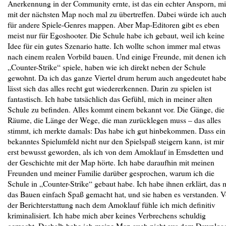
Anerkennung in der Community ernte, ist das ein echter Ansporn, m
mit der nächsten Map noch mal zu übertreffen. Dabei würde ich auc
für andere Spiele-Genres mappen. Aber Map-Editoren gibt es eben
meist nur für Egoshooter. Die Schule habe ich gebaut, weil ich keine
Idee für ein gutes Szenario hatte. Ich wollte schon immer mal etwas
nach einem realen Vorbild bauen. Und einige Freunde, mit denen ich
„Counter-Strike“ spiele, haben wie ich direkt neben der Schule
gewohnt. Da ich das ganze Viertel drum herum auch angedeutet habe
lässt sich das alles recht gut wiedererkennen. Darin zu spielen ist
fantastisch. Ich habe tatsächlich das Gefühl, mich in meiner alten
Schule zu befinden. Alles kommt einem bekannt vor. Die Gänge, die
Räume, die Länge der Wege, die man zurücklegen muss – das alles
stimmt, ich merkte damals: Das habe ich gut hinbekommen. Dass ein
bekanntes Spielumfeld nicht nur den Spielspaß steigern kann, ist mir
erst bewusst geworden, als ich von dem Amoklauf in Emsdetten und
der Geschichte mit der Map hörte. Ich habe daraufhin mit meinen
Freunden und meiner Familie darüber gesprochen, warum ich die
Schule in „Counter-Strike“ gebaut habe. Ich habe ihnen erklärt, das 
das Bauen einfach Spaß gemacht hat, und sie haben es verstanden. 
der Berichterstattung nach dem Amoklauf fühle ich mich definitiv
kriminalisiert. Ich habe mich aber keines Verbrechens schuldig
gemacht. Deshalb habe ich meine Map auch nicht aus dem Downloa