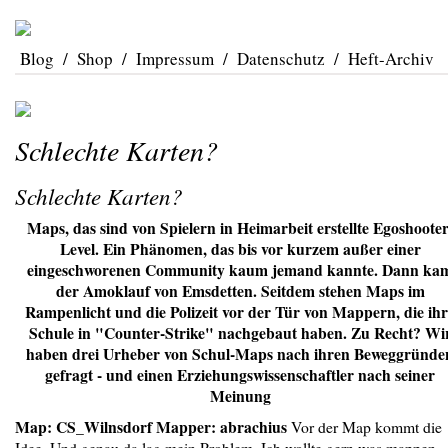
Blog
/
Shop
/
Impressum
/
Datenschutz
/
Heft-Archiv
Schlechte Karten?
Schlechte Karten?
Maps, das sind von Spielern in Heimarbeit erstellte Egoshooter
Level. Ein Phänomen, das bis vor kurzem außer einer
eingeschworenen Community kaum jemand kannte. Dann ka
der Amoklauf von Emsdetten. Seitdem stehen Maps im
Rampenlicht und die Polizeit vor der Tür von Mappern, die ih
Schule in "Counter-Strike" nachgebaut haben. Zu Recht? Wi
haben drei Urheber von Schul-Maps nach ihren Beweggründe
gefragt - und einen Erziehungswissenschaftler nach seiner
Meinung
Map: CS_Wilnsdorf Mapper: abrachius
Vor der Map kommt die
Idee. Und genau da lag mein Problem. Ich wollte gern was mappen,