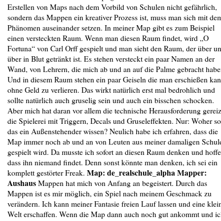
Erstellen von Maps nach dem Vorbild von Schulen nicht gefährlich,
sondern das Mappen ein kreativer Prozess ist, muss man sich mit de
Phänomen auseinander setzen. In meiner Map gibt es zum Beispiel
einen versteckten Raum. Wenn man diesen Raum findet, wird „O
Fortuna“ von Carl Orff gespielt und man sieht den Raum, der über u
über in Blut getränkt ist. Es stehen versteckt ein paar Namen an der
Wand, von Lehrern, die mich ab und an auf die Palme gebracht habe
Und in diesem Raum stehen ein paar Geiseln die man erschießen kan
ohne Geld zu verlieren. Das wirkt natürlich erst mal bedrohlich und
sollte natürlich auch gruselig sein und auch ein bisschen schocken.
Aber mich hat daran vor allem die technische Herausforderung gereiz
die Spielerei mit Triggern, Decals und Gruseleffekten. Nur: Woher so
das ein Außenstehender wissen? Neulich habe ich erfahren, dass die
Map immer noch ab und an von Leuten aus meiner damaligen Schul
gespielt wird. Da musste ich sofort an diesen Raum denken und hoffe
dass ihn niemand findet. Denn sonst könnte man denken, ich sei ein
Map: de_realschule_alpha Mapper:
komplett gestörter Freak.
Aushaus
Mappen hat mich von Anfang an begeistert. Durch das
Mappen ist es mir möglich, ein Spiel nach meinem Geschmack zu
verändern. Ich kann meiner Fantasie freien Lauf lassen und eine klei
Welt erschaffen. Wenn die Map dann auch noch gut ankommt und i