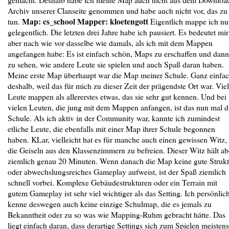
Archiv unserer Clanseite genommen und habe auch nicht vor, das zu
Map: cs_school Mapper: kloetengott
tun.
Eigentlich mappe ich nu
gelegentlich. Die letzten drei Jahre habe ich pausiert. Es bedeutet mir
aber nach wie vor dasselbe wie damals, als ich mit dem Mappen
angefangen habe: Es ist einfach schön, Maps zu erschaffen und dann
zu sehen, wie andere Leute sie spielen und auch Spaß daran haben.
Meine erste Map überhaupt war die Map meiner Schule. Ganz einfa
deshalb, weil das für mich zu dieser Zeit der prägendste Ort war. Vie
Leute mappen als allererstes etwas, das sie sehr gut kennen. Und bei
vielen Leuten, die jung mit dem Mappen anfangen, ist das nun mal d
Schule. Als ich aktiv in der Community war, kannte ich zumindest
etliche Leute, die ebenfalls mit einer Map ihrer Schule begonnen
haben. KLar, vielleicht hat es für manche auch einen gewissen Witz,
die Geiseln aus den Klassenzimmern zu befreien. Dieser Witz hält ab
ziemlich genau 20 Minuten. Wenn danach die Map keine gute Strukt
oder abwechslungsreiches Gameplay aufweist, ist der Spaß ziemlich
schnell vorbei. Komplexe Gebäudestrukturen oder ein Terrain mit
gutem Gameplay ist sehr viel wichtiger als das Setting. Ich persönlic
kenne deswegen auch keine einzige Schulmap, die es jemals zu
Bekanntheit oder zu so was wie Mapping-Ruhm gebracht hätte. Das
liegt einfach daran, dass derartige Settings sich zum Spielen meistens