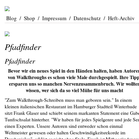
Blog
/
Shop
/
Impressum
/
Datenschutz
/
Heft-Archiv
Pfadfinder
Pfadfinder
Bevor wir ein neues Spiel in den Händen halten, haben Autore
von Walkthroughs es schon viele Male durchgespielt. Ihre Tip
ersparen uns so manchen Nervenzusammenbruch. Wir wollte
wissen, wer sich da so viel Mühe für uns macht
"Zum Walkthrough-Schreiben muss man geboren sein." In einem
kleinen italienischen Restaurant im Hamburger Stadtteil Winterhude
sitzt Frank Glaser und schiebt seinem markanten Statement eine Gab
Tunfischsalat hinterher. "Wir haben für jedes Spielgenre und jede Ser
einen Experten. Unsere Autoren sind entweder schon einmal
Weltmeister gewesen oder halten Geschwindigkeitsrekorde im
Durchspielen", erklärt er nicht ohne Stolz. Frank ist Mitbegründer vo