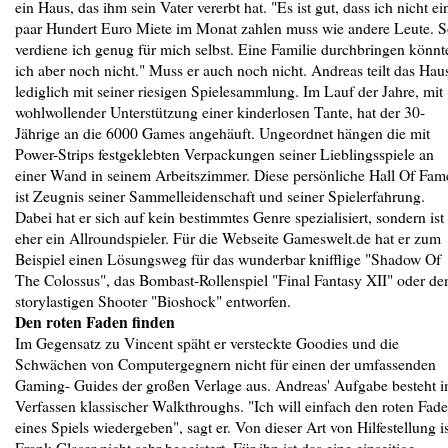
ein Haus, das ihm sein Vater vererbt hat. "Es ist gut, dass ich nicht ei
paar Hundert Euro Miete im Monat zahlen muss wie andere Leute. 
verdiene ich genug für mich selbst. Eine Familie durchbringen könnt
ich aber noch nicht." Muss er auch noch nicht. Andreas teilt das Hau
lediglich mit seiner riesigen Spielesammlung. Im Lauf der Jahre, mit
wohlwollender Unterstützung einer kinderlosen Tante, hat der 30-
Jährige an die 6000 Games angehäuft. Ungeordnet hängen die mit
Power-Strips festgeklebten Verpackungen seiner Lieblingsspiele an
einer Wand in seinem Arbeitszimmer. Diese persönliche Hall Of Fam
ist Zeugnis seiner Sammelleidenschaft und seiner Spielerfahrung.
Dabei hat er sich auf kein bestimmtes Genre spezialisiert, sondern ist
eher ein Allroundspieler. Für die Webseite Gameswelt.de hat er zum
Beispiel einen Lösungsweg für das wunderbar knifflige "Shadow Of
The Colossus", das Bombast-Rollenspiel "Final Fantasy XII" oder de
storylastigen Shooter "Bioshock" entworfen.
Den roten Faden finden
Im Gegensatz zu Vincent späht er versteckte Goodies und die
Schwächen von Computergegnern nicht für einen der umfassenden
Gaming- Guides der großen Verlage aus. Andreas' Aufgabe besteht 
Verfassen klassischer Walkthroughs. "Ich will einfach den roten Fad
eines Spiels wiedergeben", sagt er. Von dieser Art von Hilfestellung is
Frank Glaser nicht sehr begeistert. Für ihn ist das eine einseitige