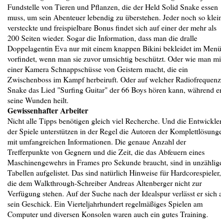
Fundstelle von Tieren und Pflanzen, die der Held Solid Snake essen
muss, um sein Abenteuer lebendig zu überstehen. Jeder noch so klei
versteckte und freispielbare Bonus findet sich auf einer der mehr als
200 Seiten wieder. Sogar die Information, dass man die dralle
Doppelagentin Eva nur mit einem knappen Bikini bekleidet im Men
vorfindet, wenn man sie zuvor umsichtig beschützt. Oder wie man mi
einer Kamera Schnappschüsse von Geistern macht, die ein
Zwischenboss im Kampf herbeiruft. Oder auf welcher Radiofrequenz
Snake das Lied "Surfing Guitar" der 66 Boys hören kann, während e
seine Wunden heilt.
Gewissenhafter Arbeiter
Nicht alle Tipps benötigen gleich viel Recherche. Und die Entwickle
der Spiele unterstützen in der Regel die Autoren der Komplettlösung
mit umfangreichen Informationen. Die genaue Anzahl der
Trefferpunkte von Gegnern und die Zeit, die das Abfeuern eines
Maschinengewehrs in Frames pro Sekunde braucht, sind in unzählig
Tabellen aufgelistet. Das sind natürlich Hinweise für Hardcorespieler,
die dem Walkthrough-Schreiber Andreas Altenberger nicht zur
Verfügung stehen. Auf der Suche nach der Idealspur verlässt er sich 
sein Geschick. Ein Vierteljahrhundert regelmäßiges Spielen am
Computer und diversen Konsolen waren auch ein gutes Training.