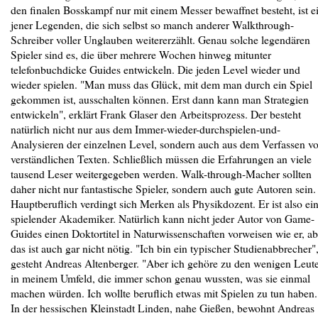
den finalen Bosskampf nur mit einem Messer bewaffnet besteht, ist e
jener Legenden, die sich selbst so manch anderer Walkthrough-
Schreiber voller Unglauben weitererzählt. Genau solche legendären
Spieler sind es, die über mehrere Wochen hinweg mitunter
telefonbuchdicke Guides entwickeln. Die jeden Level wieder und
wieder spielen. "Man muss das Glück, mit dem man durch ein Spiel
gekommen ist, ausschalten können. Erst dann kann man Strategien
entwickeln", erklärt Frank Glaser den Arbeitsprozess. Der besteht
natürlich nicht nur aus dem Immer-wieder-durchspielen-und-
Analysieren der einzelnen Level, sondern auch aus dem Verfassen v
verständlichen Texten. Schließlich müssen die Erfahrungen an viele
tausend Leser weitergegeben werden. Walk-through-Macher sollten
daher nicht nur fantastische Spieler, sondern auch gute Autoren sein.
Hauptberuflich verdingt sich Merken als Physikdozent. Er ist also ei
spielender Akademiker. Natürlich kann nicht jeder Autor von Game-
Guides einen Doktortitel in Naturwissenschaften vorweisen wie er, ab
das ist auch gar nicht nötig. "Ich bin ein typischer Studienabbrecher"
gesteht Andreas Altenberger. "Aber ich gehöre zu den wenigen Leut
in meinem Umfeld, die immer schon genau wussten, was sie einmal
machen würden. Ich wollte beruflich etwas mit Spielen zu tun haben.
In der hessischen Kleinstadt Linden, nahe Gießen, bewohnt Andreas