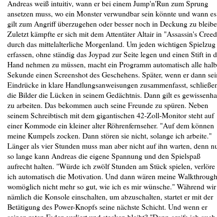
Andreas weiß intuitiv, wann er bei einem Jump'n'Run zum Sprung
ansetzen muss, wo ein Monster verwundbar sein könnte und wann es
gilt zum Angriff überzugehen oder besser noch in Deckung zu bleibe
Zuletzt kämpfte er sich mit dem Attentäter Altair in "Assassin's Creed
durch das mittelalterliche Morgenland. Um jeden wichtigen Spielzug
erfassen, ohne ständig das Joypad zur Seite legen und einen Stift in d
Hand nehmen zu müssen, macht ein Programm automatisch alle hal
Sekunde einen Screenshot des Geschehens. Später, wenn er dann sei
Eindrücke in klare Handlungsanweisungen zusammenfasst, schließe
die Bilder die Lücken in seinem Gedächtnis. Dann gilt es gewissenha
zu arbeiten. Das bekommen auch seine Freunde zu spüren. Neben
seinem Schreibtisch mit dem gigantischen 42-Zoll-Monitor steht auf
einer Kommode ein kleiner alter Röhrenfernseher. "Auf dem können
meine Kumpels zocken. Dann stören sie nicht, solange ich arbeite."
Länger als vier Stunden muss man aber nicht auf ihn warten, denn n
so lange kann Andreas die eigene Spannung und den Spielspaß
aufrecht halten. "Würde ich zwölf Stunden am Stück spielen, verlöre
ich automatisch die Motivation. Und dann wären meine Walkthroug
womöglich nicht mehr so gut, wie ich es mir wünsche." Während wir
nämlich die Konsole einschalten, um abzuschalten, startet er mit der
Betätigung des Power-Knopfs seine nächste Schicht. Und wenn er
seinen roten Faden verliert und stecken bleibt? "Dann greife ich auch