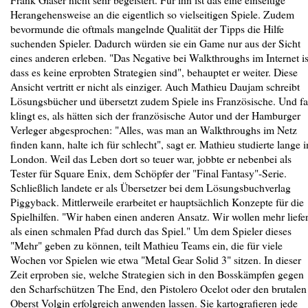
Herangehensweise an die eigentlich so vielseitigen Spiele. Zudem
bevormunde die oftmals mangelnde Qualität der Tipps die Hilfe
suchenden Spieler. Dadurch würden sie ein Game nur aus der Sicht
eines anderen erleben. "Das Negative bei Walkthroughs im Internet is
dass es keine erprobten Strategien sind", behauptet er weiter. Diese
Ansicht vertritt er nicht als einziger. Auch Mathieu Daujam schreibt
Lösungsbücher und übersetzt zudem Spiele ins Französische. Und fa
klingt es, als hätten sich der französische Autor und der Hamburger
Verleger abgesprochen: "Alles, was man an Walkthroughs im Netz
finden kann, halte ich für schlecht", sagt er. Mathieu studierte lange i
London. Weil das Leben dort so teuer war, jobbte er nebenbei als
Tester für Square Enix, dem Schöpfer der "Final Fantasy"-Serie.
Schließlich landete er als Übersetzer bei dem Lösungsbuchverlag
Piggyback. Mittlerweile erarbeitet er hauptsächlich Konzepte für die
Spielhilfen. "Wir haben einen anderen Ansatz. Wir wollen mehr liefe
als einen schmalen Pfad durch das Spiel." Um dem Spieler dieses
"Mehr" geben zu können, teilt Mathieu Teams ein, die für viele
Wochen vor Spielen wie etwa "Metal Gear Solid 3" sitzen. In dieser
Zeit erproben sie, welche Strategien sich in den Bosskämpfen gegen
den Scharfschützen The End, den Pistolero Ocelot oder den brutalen
Oberst Volgin erfolgreich anwenden lassen. Sie kartografieren jede