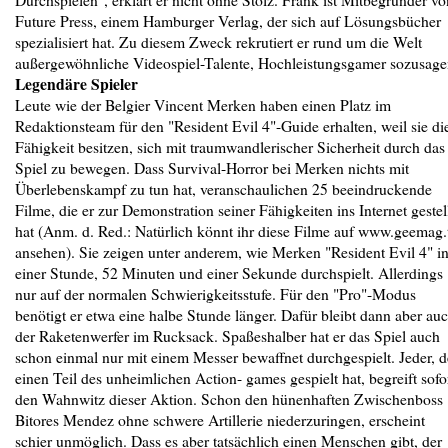
Future Press, einem Hamburger Verlag, der sich auf Lösungsbücher
spezialisiert hat. Zu diesem Zweck rekrutiert er rund um die Welt
außergewöhnliche Videospiel-Talente, Hochleistungsgamer sozusage
Legendäre Spieler
Leute wie der Belgier Vincent Merken haben einen Platz im
Redaktionsteam für den "Resident Evil 4"-Guide erhalten, weil sie di
Fähigkeit besitzen, sich mit traumwandlerischer Sicherheit durch das
Spiel zu bewegen. Dass Survival-Horror bei Merken nichts mit
Überlebenskampf zu tun hat, veranschaulichen 25 beeindruckende
Filme, die er zur Demonstration seiner Fähigkeiten ins Internet gestel
hat (Anm. d. Red.: Natürlich könnt ihr diese Filme auf www.geemag.
ansehen). Sie zeigen unter anderem, wie Merken "Resident Evil 4" i
einer Stunde, 52 Minuten und einer Sekunde durchspielt. Allerdings
nur auf der normalen Schwierigkeitsstufe. Für den "Pro"-Modus
benötigt er etwa eine halbe Stunde länger. Dafür bleibt dann aber au
der Raketenwerfer im Rucksack. Spaßeshalber hat er das Spiel auch
schon einmal nur mit einem Messer bewaffnet durchgespielt. Jeder, d
einen Teil des unheimlichen Action- games gespielt hat, begreift sofo
den Wahnwitz dieser Aktion. Schon den hünenhaften Zwischenboss
Bitores Mendez ohne schwere Artillerie niederzuringen, erscheint
schier unmöglich. Dass es aber tatsächlich einen Menschen gibt, der