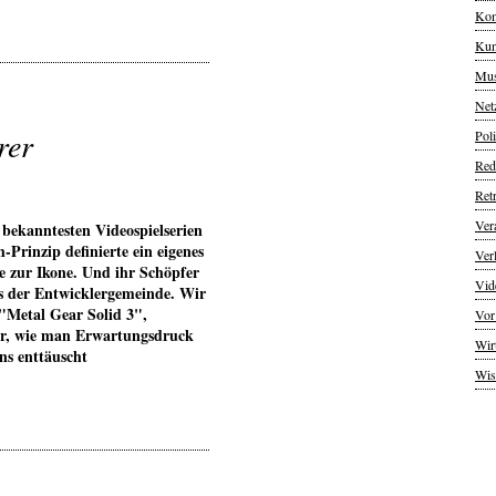
Kom
Kun
Mus
Net
rer
Poli
Red
Ret
Ver
 bekanntesten Videospielserien
-Prinzip definierte ein eigenes
Ver
e zur Ikone. Und ihr Schöpfer
Vid
s der Entwicklergemeinde. Wir
"Metal Gear Solid 3",
Vor
er, wie man Erwartungsdruck
Wir
s enttäuscht
Wis