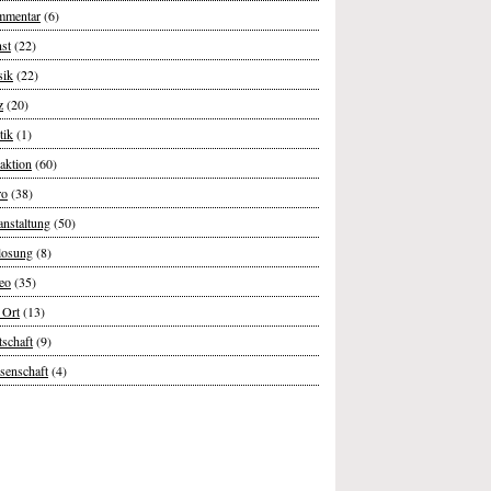
mentar
(6)
st
(22)
ik
(22)
z
(20)
tik
(1)
aktion
(60)
ro
(38)
anstaltung
(50)
losung
(8)
eo
(35)
 Ort
(13)
tschaft
(9)
senschaft
(4)