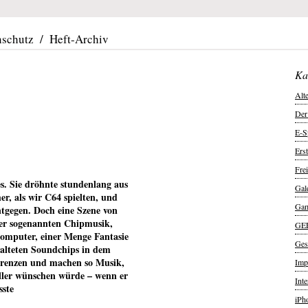
nschutz
/
Heft-Archiv
Ka
Alt
Der
E-S
Ers
Frei
es. Sie dröhnte stundenlang aus
Gal
r, als wir C64 spielten, und
Ga
tgegen. Doch eine Szene von
er sogenannten Chipmusik,
GE
omputer, einer Menge Fantasie
Ges
ralteten Soundchips in dem
Grenzen und machen so Musik,
Imp
eller wünschen würde – wenn er
Int
sste
iPh