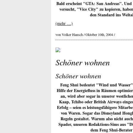
Bald erscheint "GTA: San Andreas". Und
versucht, "Vice City" zu kopieren, habe
den Standard ins Weltal
(mehr …)
von Volker Hansch
/
Oktober 10th, 2004 /
Schöner wohnen
Schöner wohnen
Feng Shui bedeutet "Wind und Wasser" u
Hilfe der Energiefluss in Räumen optimiert
an, wird aber sogar in unserer westlich
Kaap, Tchibo oder British Airways einge
Erfolg – seien es leistungsfähigere Mitarb
von Waren. Sogar das Disneyland Hong
Regeln gestaltet. Warum also nicht auc
Spader, unseren Redaktions-Sims aus "Di
dem Feng Shui-Berater 