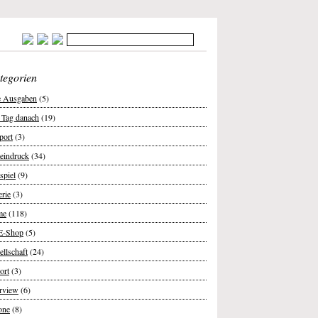
tegorien
e Ausgaben
(5)
 Tag danach
(19)
port
(3)
teindruck
(34)
spiel
(9)
erie
(3)
me
(118)
E-Shop
(5)
ellschaft
(24)
ort
(3)
erview
(6)
one
(8)