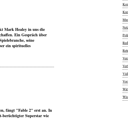
Kom
Kun
Mus
Net
ckt Mark Healey in uns die
chaffen. Ein Gespräch über
Poli
Spielebranche, seine
Red
r ein spirituelles
Ret
Ver
Ver
Vid
Vor
Wir
Wis
n, fängt "Fable 2" erst an. In
t-berüchtigter Superstar wie