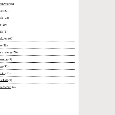
mentar
(6)
st
(22)
ik
(22)
z
(20)
tik
(1)
aktion
(60)
ro
(38)
anstaltung
(50)
losung
(8)
eo
(35)
 Ort
(13)
tschaft
(9)
senschaft
(4)