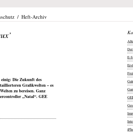
nschutz
/
Heft-Archiv
eux’
Ka
Alt
Der
E-S
Ers
Frei
 einig: Die Zukunft des
Gal
aillierteren Grafikwelten – es
Ga
Welten zu bereisen. Ganz
ercontroller „Natal“. GEE
GE
Ges
Imp
Int
iPh