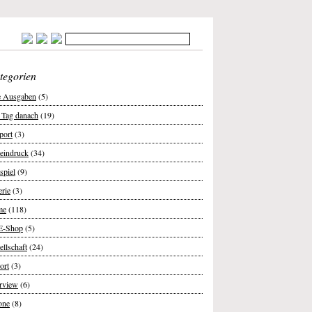
tegorien
e Ausgaben
(5)
 Tag danach
(19)
port
(3)
teindruck
(34)
spiel
(9)
erie
(3)
me
(118)
E-Shop
(5)
ellschaft
(24)
ort
(3)
erview
(6)
one
(8)